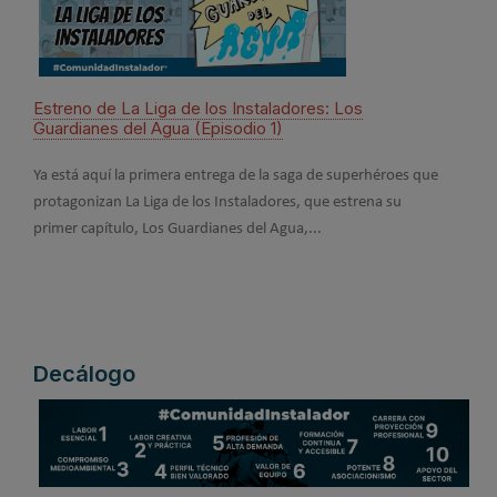
Estreno de La Liga de los Instaladores: Los
Cono
Guardianes del Agua (Episodio 1)
Inst
Ya está aquí la primera entrega de la saga de superhéroes que
En su
protagonizan La Liga de los Instaladores, que estrena su
camp
primer capítulo, Los Guardianes del Agua,...
códig
Decálogo