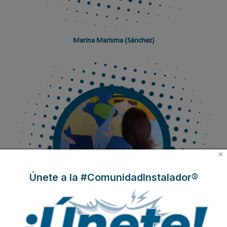
Marina Marisma (Sánchez)
×
Únete a la #ComunidadInstalador®