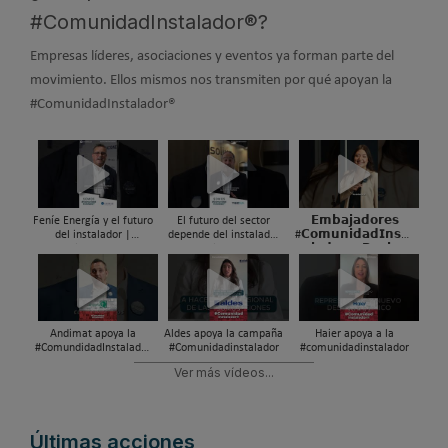
#ComunidadInstalador®?
Empresas líderes, asociaciones y eventos ya forman parte del
movimiento. Ellos mismos nos transmiten por qué apoyan la
#ComunidadInstalador®
Feníe Energía y el futuro
El futuro del sector
𝗘𝗺𝗯𝗮𝗷𝗮𝗱𝗼𝗿𝗲𝘀
del instalador |
depende del instalador
#𝗖𝗼𝗺𝘂𝗻𝗶𝗱𝗮𝗱𝗜𝗻𝘀𝘁𝗮
#ComunidadInstalador®
| #ComunidadInstalador
𝗹𝗮𝗱𝗼𝗿® - 𝗣𝗮𝗼𝗹𝗮
𝗠𝗮𝗿𝗰𝗵𝗲𝘀𝗮𝗻𝗼
Andimat apoya la
Aldes apoya la campaña
Haier apoya a la
#ComundidadInstalador
#Comunidadinstalador
#comunidadinstalador
®
Ver más vídeos...
Últimas acciones