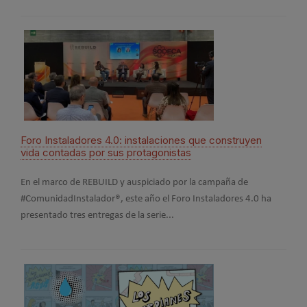
Foro Instaladores 4.0: instalaciones que construyen
#Co
vida contadas por sus protagonistas
invi
En el marco de REBUILD y auspiciado por la campaña de
La c
#ComunidadInstalador®, este año el Foro Instaladores 4.0 ha
afron
presentado tres entregas de la serie...
asoc