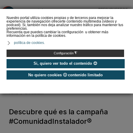
PRESUPUESTOS
❌
Nuestro portal utiliza cookies propias y de terceros para mejorar la
experiencia de navegación ofrecerte contenido multimedia (vídeos y
podcast). Si, también nos deja analizar nuestro tráfico para mantener tus
preferencias.
Recuerda que puedes cambiar la configuración u obtener más
información en la política de cookies.
Nos unimos para poner en valor la profesión
política de cookies.
#ComunidadInstalador
®
◮
Configuración
Si, quiero ver todo el contenido 😊
¡ÚNETE A LA CAMPAÑA!
No quiero cookies 🙁 contenido limitado
Home
/
C. instalador
Descubre qué es la campaña
#ComunidadInstalador®