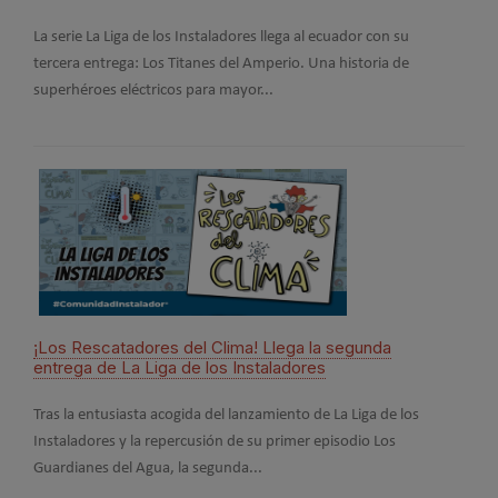
Este
La serie La Liga de los Instaladores llega al ecuador con su
año 
tercera entrega: Los Titanes del Amperio. Una historia de
Mujer
superhéroes eléctricos para mayor...
#Co
¡Los Rescatadores del Clima! Llega la segunda
2026
entrega de La Liga de los Instaladores
La c
Tras la entusiasta acogida del lanzamiento de La Liga de los
emba
Instaladores y la repercusión de su primer episodio Los
ampli
Guardianes del Agua, la segunda...
misió