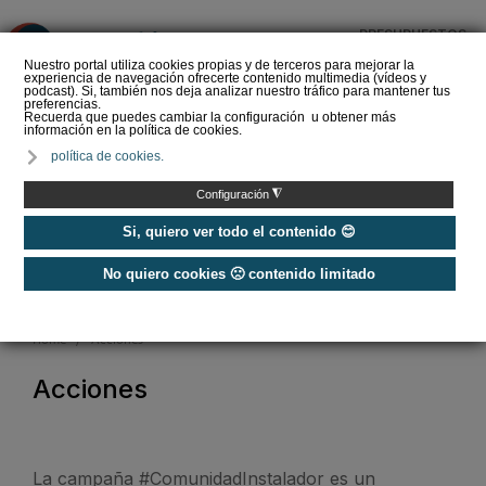
PRESUPUESTOS
❌
Nuestro portal utiliza cookies propias y de terceros para mejorar la
experiencia de navegación ofrecerte contenido multimedia (vídeos y
podcast). Si, también nos deja analizar nuestro tráfico para mantener tus
preferencias.
Recuerda que puedes cambiar la configuración u obtener más
información en la política de cookies.
Nos unimos para poner en valor la profesión
política de cookies.
#ComunidadInstalador
®
◮
Configuración
Si, quiero ver todo el contenido 😊
¡ÚNETE A LA CAMPAÑA!
No quiero cookies 🙁 contenido limitado
Home
/
Acciones
Acciones
La campaña #ComunidadInstalador es un