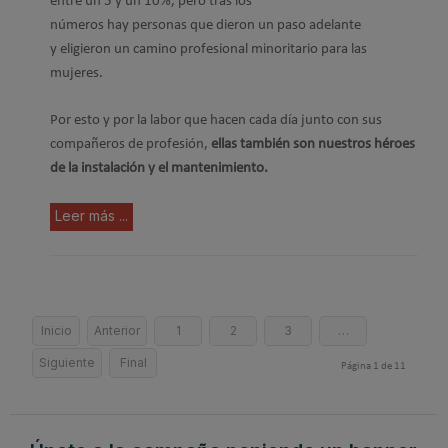
entre un 5 y un 10%,
pero tras
los
números
hay
personas
que
dieron un paso adelante
y
eligieron un camino profesional
minoritario
para las
mujeres.
Por esto y por la labor que hacen cada día junto con sus
compañeros de profesión,
ellas también son nuestros héroes
de la instalación
y el mantenimiento.
Leer más ...
Inicio
Anterior
1
2
3
…
Siguiente
Final
Página 1 de 11