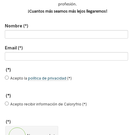
profesión.
¡Cuantos más seamos más lejos llegaremos!
Estas son otras acciones que hemos
Nombre
(*)
realizado
Email
(*)
Podcast
Accede a los podcast de #ComunidadInstalador®
(*)
donde podrás escuchar intervenciones especiales de
los profesionales del sector apoyando la profesión y
Acepto la
política de privacidad
(*)
divulgando su conocimiento.
(*)
Acepto recibir información de Caloryfrio (*)
(*)