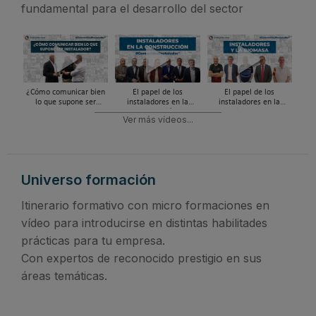
fundamental para el desarrollo del sector
¿Cómo comunicar bien
El papel de los
El papel de los
lo que supone ser
instaladores en la
instaladores en la
instalador?
Construcción |
Biomasa |
Ver más vídeos...
#ComunidadInstalador®
#ComunidadInstalador®
#ComunidadInstalador®
Universo formación
Itinerario formativo con micro formaciones en
vídeo para introducirse en distintas habilitades
prácticas para tu empresa.
Con expertos de reconocido prestigio en sus
áreas temáticas.