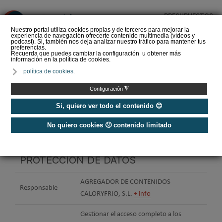
PRESUPUESTOS
❌
Nuestro portal utiliza cookies propias y de terceros para mejorar la
experiencia de navegación ofrecerte contenido multimedia (vídeos y
podcast). Si, también nos deja analizar nuestro tráfico para mantener tus
preferencias.
Recuerda que puedes cambiar la configuración u obtener más
información en la política de cookies.
Home
política de cookies.
◮
Configuración
Política de privacidad
Si, quiero ver todo el contenido 😊
Política de privacidad 1ª capa
No quiero cookies 🙁 contenido limitado
INFORMACIÓN BÁSICA SOBRE
PROTECCIÓN DE DATOS
AGREGADOR DE CONTENIDOS
Responsable
CALORYFRIO, S.L.
+ info
Gestionar el acceso completo a los