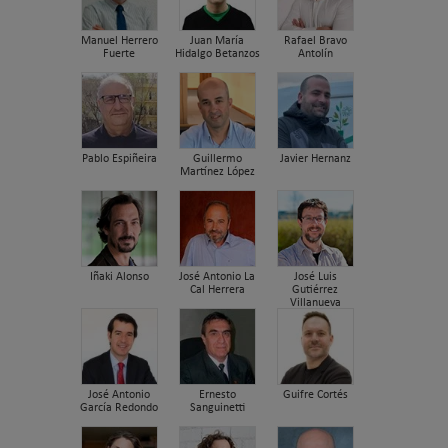
Manuel Herrero
Juan María
Rafael Bravo
Fuerte
Hidalgo Betanzos
Antolín
Pablo Espiñeira
Guillermo
Javier Hernanz
Martínez López
Iñaki Alonso
José Antonio La
José Luis
Cal Herrera
Gutiérrez
Villanueva
José Antonio
Ernesto
Guifre Cortés
García Redondo
Sanguinetti