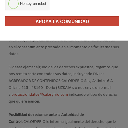
a no ser objeto de una decisión basada en el tratamiento
No soy un robot
automatizado que produzca efectos o afecte
significativamente.
APOYA LA COMUNIDAD
Posibilidad de retirar el consentimiento:
Asimismo, el interesado
tiene derecho a retirar en cualquier momento el consentimiento
prestado, sin que ello afecte a la licitud del tratamiento basado
en el consentimiento prestado en el momento de facilitarnos sus
datos.
Si desea ejercer alguno de los derechos expuestos, rogamos que
nos remita carta con todos sus datos, incluyendo DNI a:
AGREGADOR DE CONTENIDOS CALORYFRIO S.L., Astintze 6 A
Oficina 215 - 48160 - Derio (BIZKAIA), o nos envíe un e-mail
a
protecciondatos@caloryfrio.com
indicando el tipo de derecho
que quiere ejercer.
Posibilidad de reclamar ante la Autoridad de
Control:
CALORYFRIO le informa igualmente del derecho que le