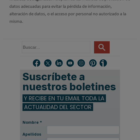
datos adecuadas para evitar la pérdida de información,
alteración de datos, o el acceso por personal no autorizado a la
misma.
B
u
s
c
a
Suscríbete a
r
.
nuestros boletines
.
.
Y RECIBE EN TU EMAIL TODA LA
ACTUALIDAD DEL SECTOR
Nombre
*
Apellidos