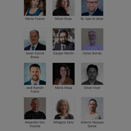
Marta Fuente
Miren Rivas
Dr. Iyad Al-Attar
Javier García
Gaspar Martín
Carles Borrás
Breva
José Ramón
María Moya
Oliver Style
Freire
Alejandro San
Milagros Sanz
Alberto Vázquez
Vicente
Garea