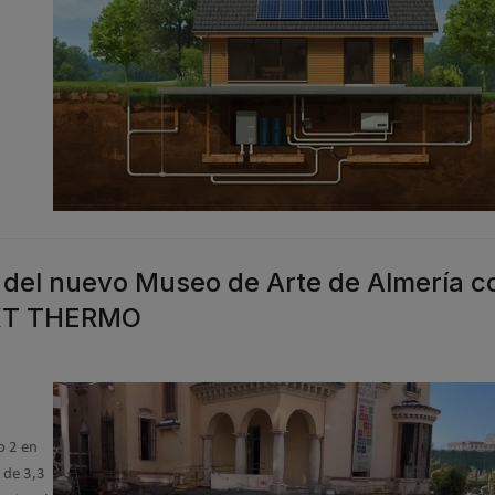
d del nuevo Museo de Arte de Almería c
UKT THERMO
o 2 en
 de 3,3