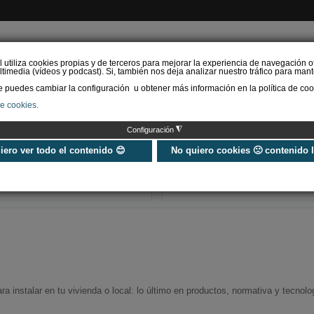
l utiliza cookies propias y de terceros para mejorar la experiencia de navegación o
timedia (vídeos y podcast). Si, también nos deja analizar nuestro tráfico para mant
puedes cambiar la configuración u obtener más información en la política de coo
de cookies.
AS RENOVABLES
CALEFACCIÓN
REFRIGERACIÓN
EFICIENCIA ENERGÉTI
◮
Configuración
Aerotermia y certificación
URSA instala e
energética: adiós a la
fotovoltaica en
uiero ver todo el contenido 😊
No quiero cookies 🙁 contenido 
dieta que solo contaba
fábricas de XP
caloría…
mineral
instalar en tu vivienda o local: lo último en productos, normativa y tecnolo