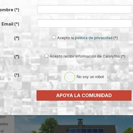
de
ombre
(*)
za el
e lo
Email
(*)
 el
Acepto la
política de privacidad
(*)
(*)
Acepto recibir información de Caloryfrio (*)
(*)
(*)
No soy un robot
estas al proyecto de Real Decreto de
 impulso de la geotermia
APOYA LA COMUNIDAD
ado
ción
redes
 el