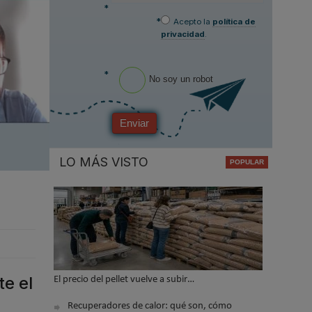
*
*
Acepto la
política de
privacidad
.
*
No soy un robot
Enviar
LO MÁS VISTO
te el
El precio del pellet vuelve a subir…
Recuperadores de calor: qué son, cómo