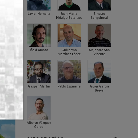
Javier Hernanz
Juan María
Ernesto
Hidalgo Betanzos
Sanguinetti
Iñaki Alonso
Guillermo
Alejandro San
Martínez López
Vicente
Gaspar Martín
Pablo Espiñeira
Javier García
Breva
Alberto Vázquez
Garea