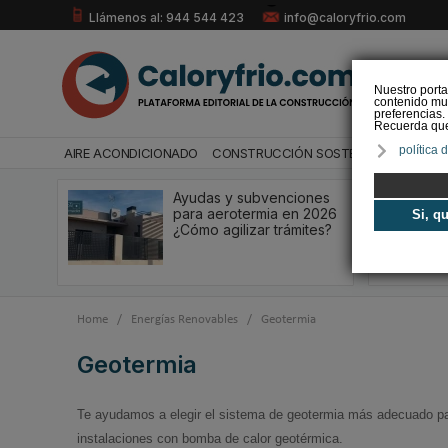
Llámenos al: 944 544 423
info@caloryfrio.com
Nuestro porta
contenido mul
preferencias.
Recuerda que 
política 
AIRE ACONDICIONADO
CONSTRUCCIÓN SOSTENIBLE
ENERGÍ
Ayudas y subvenciones
para aerotermia en 2026
Si, q
¿Cómo agilizar trámites?
Home
/
Energías Renovables
/
Geotermia
Geotermia
Te ayudamos a elegir el sistema de geotermia más adecuado para 
instalaciones con bomba de calor geotérmica.