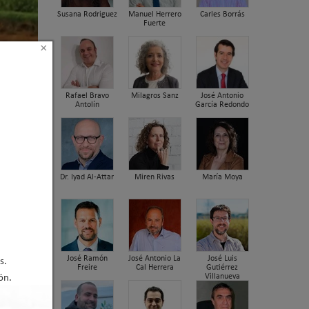
Susana Rodriguez
Manuel Herrero
Carles Borrás
Fuerte
×
Rafael Bravo
Milagros Sanz
José Antonio
Antolín
García Redondo
Dr. Iyad Al-Attar
Miren Rivas
María Moya
José Ramón
José Antonio La
José Luis
s.
Freire
Cal Herrera
Gutiérrez
Villanueva
ón.