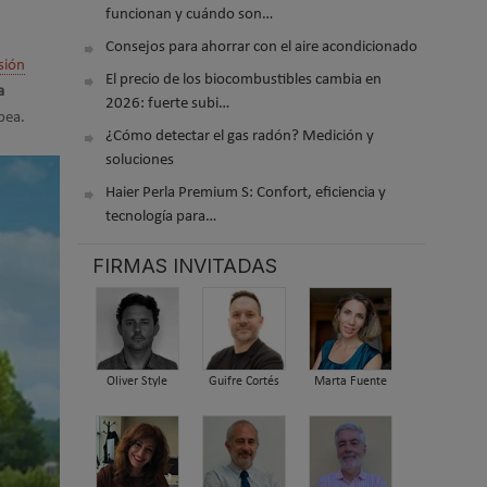
funcionan y cuándo son…
Consejos para ahorrar con el aire acondicionado
sión
El precio de los biocombustibles cambia en
a
2026: fuerte subi…
pea.
¿Cómo detectar el gas radón? Medición y
soluciones
Haier Perla Premium S: Confort, eficiencia y
tecnología para…
FIRMAS INVITADAS
Oliver Style
Guifre Cortés
Marta Fuente