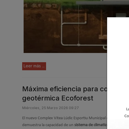
Leer más ...
Máxima eficiencia para complej
geotérmica Ecoforest
Miércoles, 25 Marzo 2026 09:27
L
Co
El nuevo Complex Vitea Lúdic Esportiu Municipal de Ascó (Tar
demuestra la capacidad de un
sistema de climatización intelig