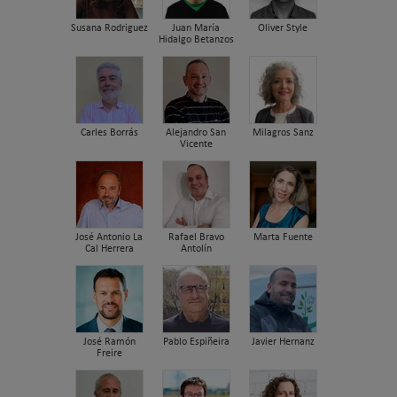
Susana Rodriguez
Juan María
Oliver Style
Hidalgo Betanzos
Carles Borrás
Alejandro San
Milagros Sanz
Vicente
José Antonio La
Rafael Bravo
Marta Fuente
Cal Herrera
Antolín
José Ramón
Pablo Espiñeira
Javier Hernanz
Freire