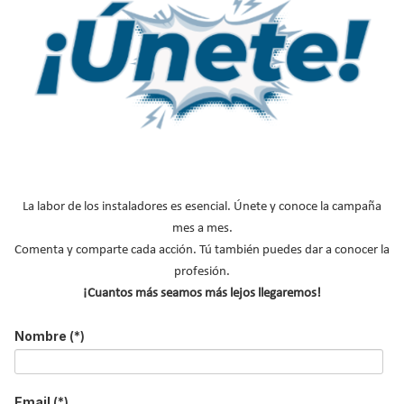
.
.
.
La labor de los instaladores es esencial. Únete y conoce la campaña
mes a mes.
NOTICIAS DESTACADAS
Comenta y comparte cada acción. Tú también puedes dar a conocer la
profesión.
Suscríbete a
¡Cuantos más seamos más lejos llegaremos!
nuestros boletines
Nombre
(*)
Y RECIBE EN TU EMAIL TODA LA
ACTUALIDAD DEL SECTOR
Email
(*)