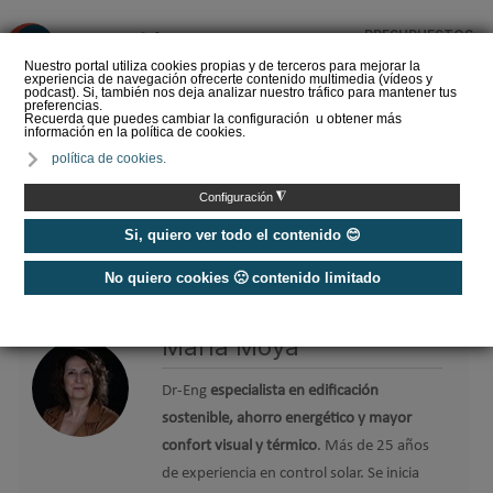
PRESUPUESTOS
❌
Nuestro portal utiliza cookies propias y de terceros para mejorar la
experiencia de navegación ofrecerte contenido multimedia (vídeos y
podcast). Si, también nos deja analizar nuestro tráfico para mantener tus
preferencias.
Recuerda que puedes cambiar la configuración u obtener más
información en la política de cookies.
La Liga de los
política de cookies.
Instaladores: Los Titanes
del Amperio (Episodio 3)
◮
Configuración
Si, quiero ver todo el contenido 😊
No quiero cookies 🙁 contenido limitado
Home
/
Etiquetas
/
María Moya
María Moya
Dr-Eng
especialista en edificación
sostenible, ahorro energético y mayor
confort visual y térmico
. Más de 25 años
de experiencia en control solar. Se inicia