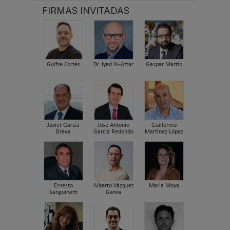
FIRMAS INVITADAS
Guifre Cortés
Dr. Iyad Al-Attar
Gaspar Martín
Javier García
José Antonio
Guillermo
Breva
García Redondo
Martínez López
Ernesto
Alberto Vázquez
María Moya
Sanguinetti
Garea