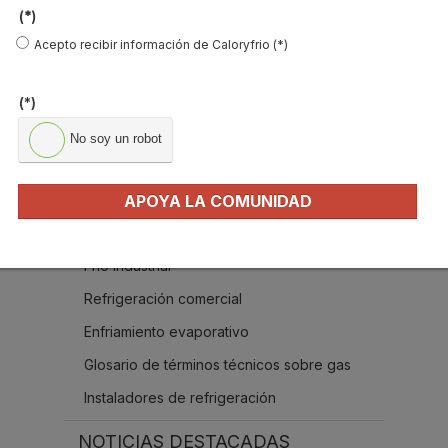
(*)
B
u
Acepto recibir información de Caloryfrio (*)
s
c
a
(*)
r
MÁS SOBRE REFRIGERACIÓN
.
No soy un robot
.
¿Que es una torre de refrigeración?
.
APOYA LA COMUNIDAD
Gases refrigerantes sustitutos
Refrigerantes naturales
Frío industrial
Refrigeración comercial
Enfriamiento evaporativo
Glosario de términos técnicos sobre gas
Instaladores de refrigeración
NOTICIAS DESTACADAS