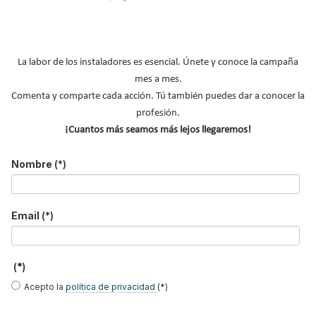
Inicio
Anterior
1
2
3
Siguiente
Final
Página 1 de 3
La labor de los instaladores es esencial. Únete y conoce la campaña
mes a mes.
Comenta y comparte cada acción. Tú también puedes dar a conocer la
profesión.
¡Cuantos más seamos más lejos llegaremos!
Nombre
(*)
ASOFRIO presenta a su
Solución de
Keyter, Intarcon y
nuevo equipo #asofrío
refrigeración de AHT
Genaq, especialistas
Cooling Systems Iberia
en soluciones HVAC&R
para un súper de
de alta eficiencia en
proximidad en Xixona
Feria C&R 2025
Email
(*)
Beijer Ref Ibérica
AHT Iberia:
Epta apuesta por la
inaugurará nuevas
refrigeración eficiente
refrigeración comercial
(*)
instalaciones en
y a medida para el
sostenible con R290,
Madrid durante el
retail alimentario, en
CO₂ transcrítico en C&R
Acepto la
política de privacidad
(*)
primer trimestre de
Feria C&R 2025
2026