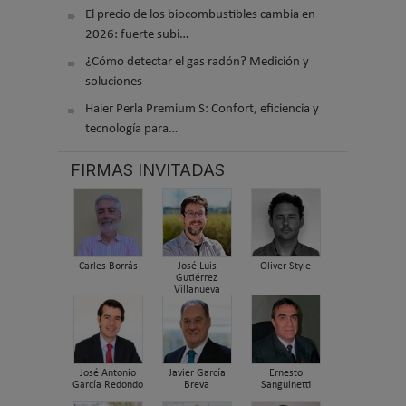
El precio de los biocombustibles cambia en
2026: fuerte subi…
¿Cómo detectar el gas radón? Medición y
soluciones
Haier Perla Premium S: Confort, eficiencia y
tecnología para…
FIRMAS INVITADAS
Carles Borrás
José Luis
Oliver Style
Gutiérrez
Villanueva
José Antonio
Javier García
Ernesto
García Redondo
Breva
Sanguinetti