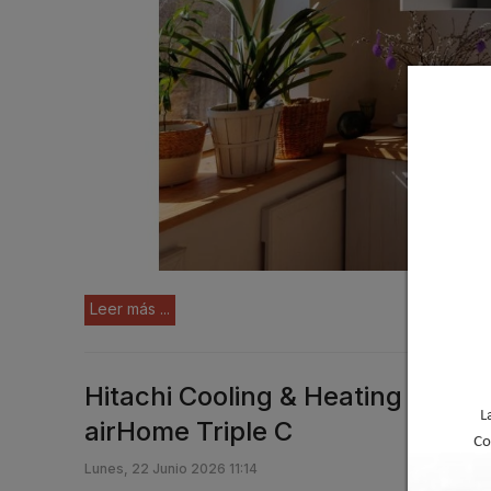
Leer más ...
Hitachi Cooling & Heating lanza
L
airHome Triple C
Co
Lunes, 22 Junio 2026 11:14