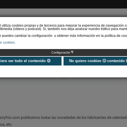
l utiliza cookies propias y de terceros para mejorar la experiencia de navegación o
timedia (vídeos y podcast). Si, también nos deja analizar nuestro tráfico para mant
puedes cambiar la configuración u obtener más información en la política de coo
de cookies.
AS RENOVABLES
CALEFACCIÓN
REFRIGERACIÓN
EFICIENCIA ENERGÉTI
◮
Configuración
Criterios de selección de
Hibridación d
depósitos de ACS
de calor con c
uiero ver todo el contenido 😊
No quiero cookies 🙁 contenido 
condensación 
rehabilitación 
loryfrio.com publicamos todas las novedades de los fabricantes de calentad
ua, etc.