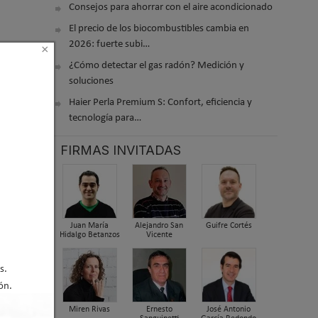
Consejos para ahorrar con el aire acondicionado
El precio de los biocombustibles cambia en
2026: fuerte subi…
×
¿Cómo detectar el gas radón? Medición y
soluciones
Haier Perla Premium S: Confort, eficiencia y
tecnología para…
FIRMAS INVITADAS
Juan María
Alejandro San
Guifre Cortés
Hidalgo Betanzos
Vicente
s.
ón.
Miren Rivas
Ernesto
José Antonio