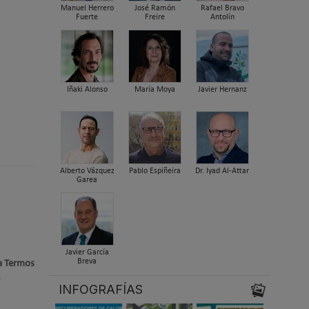
Manuel Herrero
José Ramón
Rafael Bravo
Fuerte
Freire
Antolín
Iñaki Alonso
María Moya
Javier Hernanz
Alberto Vázquez
Pablo Espiñeira
Dr. Iyad Al-Attar
Garea
Javier García
Breva
ra Termos
y
INFOGRAFÍAS