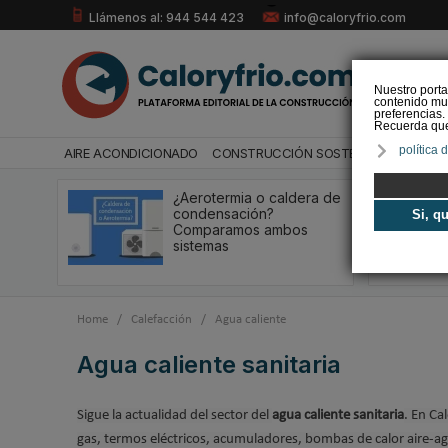
Llámenos al: 944 544 423
info@caloryfrio.com
Nuestro porta
contenido mul
preferencias.
Recuerda que 
política 
AIRE ACONDICIONADO
CONSTRUCCIÓN SOSTENIBLE
ENERGÍ
¿Aerotermia o caldera de
condensación?
Si, q
Comparamos ambos
sistemas
Home
/
Calefacción
/
Agua caliente
Agua caliente sanitaria
Sigue la actualidad del sector del
agua caliente sanitaria
. En Ca
gas, termos eléctricos, acumuladores, bombas de calor aire-ag