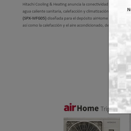
Hitachi Cooling & Heating anuncia la conectividad total de su
a
N
agua caliente sanitaria, calefacción y climatización. Este avan
(SPX‑WFG05)
diseñada para el depósito airHome Triple C, que 
así como la calefacción y el aire acondicionado, dentro de un