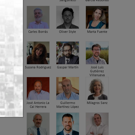
Sanguinetti
García Redondo
orcionar
iente,
Carles Borrás
Oliver Style
Marta Fuente
Susana Rodriguez
Gaspar Martín
José Luis
Gutiérrez
Villanueva
José Antonio La
Guillermo
Milagros Sanz
Cal Herrera
Martínez López