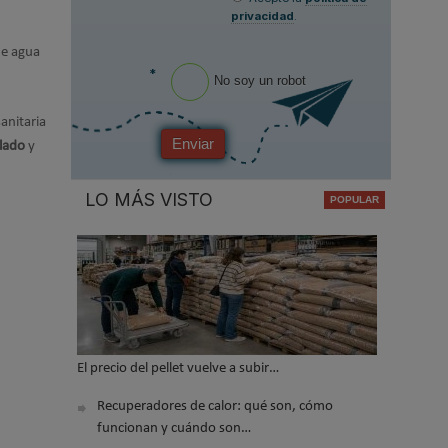
privacidad
.
de agua
*
No soy un robot
anitaria
Enviar
alado
y
LO MÁS VISTO
El precio del pellet vuelve a subir…
Recuperadores de calor: qué son, cómo
funcionan y cuándo son…