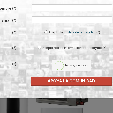
irHome Triple C
, un sistema termodinámico
multi‑split 3 en 1
capaz de prop
ombre
(*)
ce es posible gracias a la introducción de una nueva
pasarela Wi‑Fi
permite a los usuarios controlar de forma remota la producción de agua cal
Email
(*)
 ecosistema único y completamente integrado.
Acepto la
política de privacidad
(*)
(*)
Acepto recibir información de Caloryfrio (*)
(*)
(*)
No soy un robot
APOYA LA COMUNIDAD