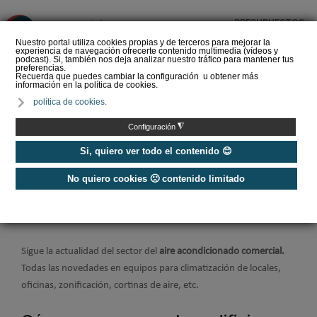
PRESUPUESTOS
❌
Nuestro portal utiliza cookies propias y de terceros para mejorar la
experiencia de navegación ofrecerte contenido multimedia (vídeos y
podcast). Si, también nos deja analizar nuestro tráfico para mantener tus
preferencias.
Recuerda que puedes cambiar la configuración u obtener más
información en la política de cookies.
Aire acondicionado por
política de cookies.
conductos: ventajas,
funcionamiento y su
◮
Configuración
papel en la vivi…
Si, quiero ver todo el contenido 😊
No quiero cookies 🙁 contenido limitado
Home
/
Aire Acondicionado
/
Aire Acondicionado Comercial
Aire acondicionado comercial
Sigue la actualidad del sector del
aire acondicionado comercial.
Todas las novedades en equipos para climatización de locales,
oficinas, zonificación, cortinas de aire, etc.