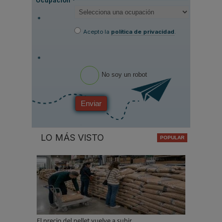
Ocupación
*
*
Acepto la
política de privacidad
.
*
No soy un robot
Enviar
LO MÁS VISTO
El precio del pellet vuelve a subir…