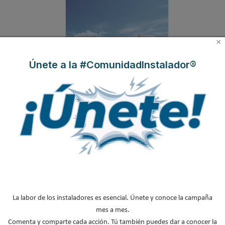
×
Únete a la #ComunidadInstalador®
Leer más ...
Suscribirse a este canal RSS
Inicio
Anterior
1
2
3
…
La labor de los instaladores es esencial. Únete y conoce la campaña
Siguiente
Final
Página 1 de 18
mes a mes.
Comenta y comparte cada acción. Tú también puedes dar a conocer la