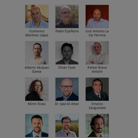
Guillermo
Pablo Espiñeira
José Antonio La
Martínez López
Cal Herrera
Alberto Vázquez
Oliver Style
Rafael Bravo
Garea
Antolín
Miren Rivas
Dr. Iyad Al-Attar
Ernesto
Sanguinetti