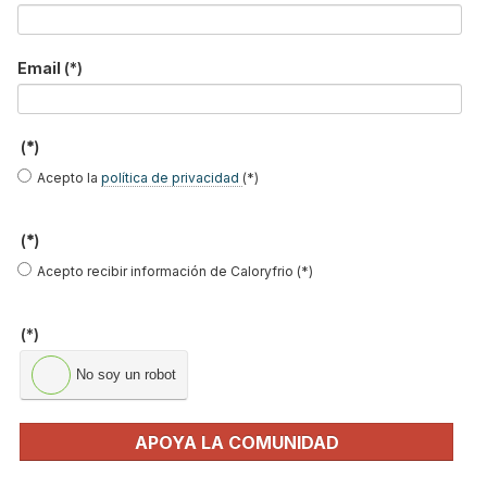
Leer más ...
Email
(*)
Reglamento de Ecodiseño
2016/2281. Aspectos relevantes,
(*)
relativos a los Equipos
Acepto la
política de privacidad
(*)
Autónomos y Rooftop
Publicado en
Normativas
06 Feb 2020
(*)
Acepto recibir información de Caloryfrio (*)
(*)
No soy un robot
APOYA LA COMUNIDAD