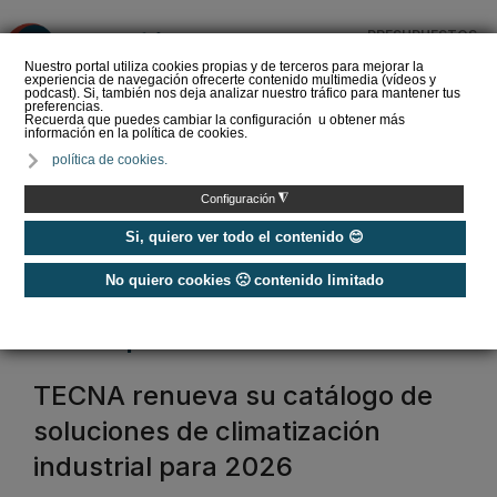
PRESUPUESTOS
❌
Nuestro portal utiliza cookies propias y de terceros para mejorar la
experiencia de navegación ofrecerte contenido multimedia (vídeos y
podcast). Si, también nos deja analizar nuestro tráfico para mantener tus
preferencias.
Recuerda que puedes cambiar la configuración u obtener más
información en la política de cookies.
Gas R32 - Guía completa
política de cookies.
para entender mejor este
refrigerante
◮
Configuración
Si, quiero ver todo el contenido 😊
No quiero cookies 🙁 contenido limitado
Home
/
Sistemas Roof-top
roof top
TECNA renueva su catálogo de
soluciones de climatización
industrial para 2026