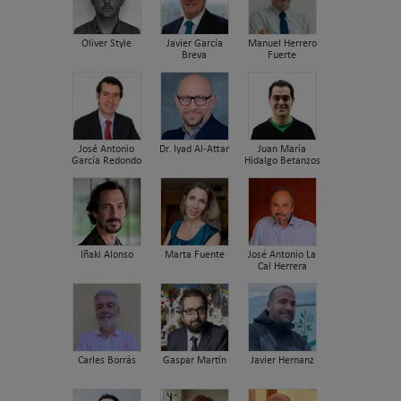
Oliver Style
Javier García
Manuel Herrero
Breva
Fuerte
José Antonio
Dr. Iyad Al-Attar
Juan María
García Redondo
Hidalgo Betanzos
Iñaki Alonso
Marta Fuente
José Antonio La
Cal Herrera
Carles Borrás
Gaspar Martín
Javier Hernanz