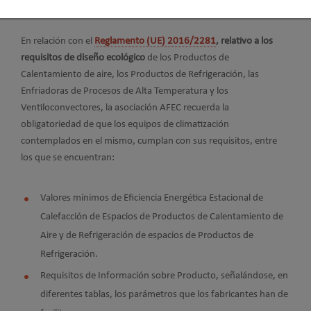
En relación con el
Reglamento (UE) 2016/2281
, relativo a los
requisitos de diseño ecológico
de los Productos de
Calentamiento de aire, los Productos de Refrigeración, las
Enfriadoras de Procesos de Alta Temperatura y los
Ventiloconvectores, la asociación AFEC recuerda la
obligatoriedad de que los equipos de climatización
contemplados en el mismo, cumplan con sus requisitos, entre
los que se encuentran:
Valores mínimos de Eficiencia Energética Estacional de
Calefacción de Espacios de Productos de Calentamiento de
Aire y de Refrigeración de espacios de Productos de
Refrigeración.
Requisitos de Información sobre Producto, señalándose, en
diferentes tablas, los parámetros que los fabricantes han de