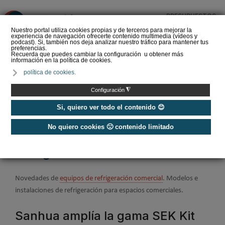
PRESUPUESTOS
❌
Nuestro portal utiliza cookies propias y de terceros para mejorar la
experiencia de navegación ofrecerte contenido multimedia (vídeos y
podcast). Si, también nos deja analizar nuestro tráfico para mantener tus
preferencias.
Recuerda que puedes cambiar la configuración u obtener más
información en la política de cookies.
Enfriamiento evaporativo:
política de cookies.
aplicaciones y
rendimiento energético
◮
Configuración
Si, quiero ver todo el contenido 😊
No quiero cookies 🙁 contenido limitado
Home
/
Refrigeración
/
Refrigeración Comercial
Refrigeración Comercial
Novedades de
equipos de refrigeración comercial
. Modelos e
instalaciones de refrigeración para espacios comerciales.
Sanhua amplía la gama SEK Kit