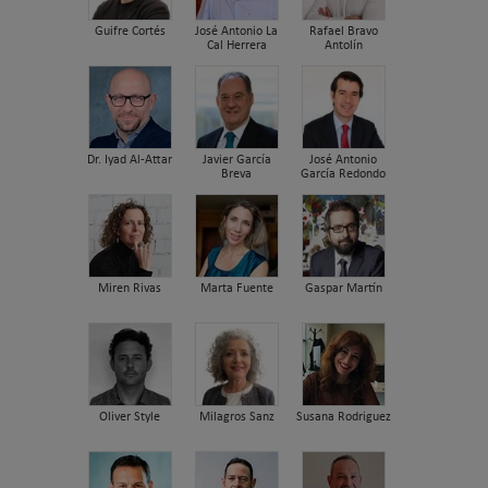
Guifre Cortés
José Antonio La
Rafael Bravo
Cal Herrera
Antolín
Dr. Iyad Al-Attar
Javier García
José Antonio
Breva
García Redondo
Miren Rivas
Marta Fuente
Gaspar Martín
Oliver Style
Milagros Sanz
Susana Rodriguez