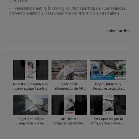
Energético
Panasonic Heating & Cooling Solutions participa en Can Naiades,
proyecto residencial Passivhaus Plus de referencia en Barcelona
volver arriba
ASOFRIO presenta a su
Solución de
Keyter, Intarcon y
nuevo equipo #asofrío
refrigeración de AHT
Genaq, especialistas
Cooling Systems Iberia
en soluciones HVAC&R
para un súper de
de alta eficiencia en
proximidad en Xixona
Feria C&R 2025
Beijer Ref Ibérica
AHT Iberia:
Epta apuesta por la
inaugurará nuevas
refrigeración eficiente
refrigeración comercial
instalaciones en
y a medida para el
sostenible con R290,
Madrid durante el
retail alimentario, en
CO₂ transcrítico en C&R
primer trimestre de
Feria C&R 2025