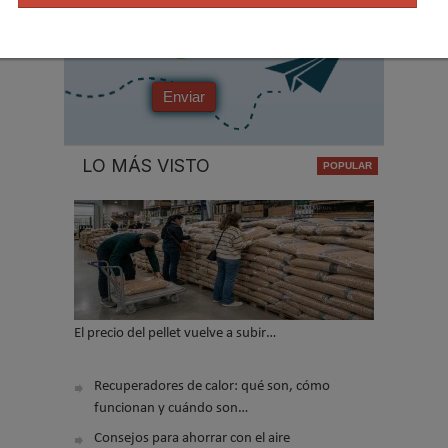
*
No soy un robot
Enviar
LO MÁS VISTO
El precio del pellet vuelve a subir…
Recuperadores de calor: qué son, cómo
funcionan y cuándo son…
Consejos para ahorrar con el aire