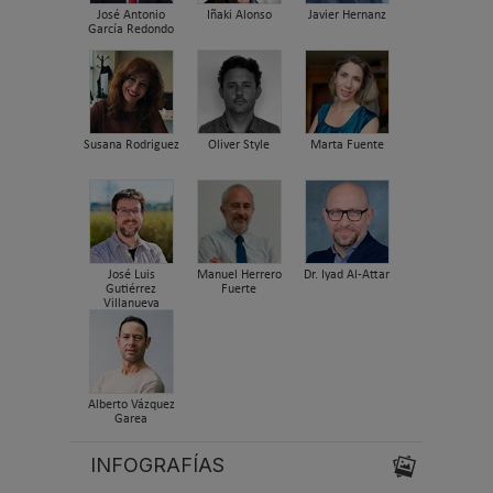
José Antonio
Iñaki Alonso
Javier Hernanz
García Redondo
Susana Rodriguez
Oliver Style
Marta Fuente
José Luis
Manuel Herrero
Dr. Iyad Al-Attar
Gutiérrez
Fuerte
Villanueva
Alberto Vázquez
Garea
INFOGRAFÍAS