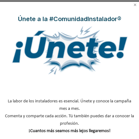
2026
×
B
Únete a la #ComunidadInstalador®
u
s
c
a
r
MÁS SOBRE REFRIGERACIÓN
.
.
¿Que es una torre de refrigeración?
.
Gases refrigerantes sustitutos
Refrigerantes naturales
Frío industrial
Refrigeración comercial
La labor de los instaladores es esencial. Únete y conoce la campaña
mes a mes.
Enfriamiento evaporativo
Comenta y comparte cada acción. Tú también puedes dar a conocer la
Glosario de términos técnicos sobre gas
profesión.
¡Cuantos más seamos más lejos llegaremos!
Instaladores de refrigeración