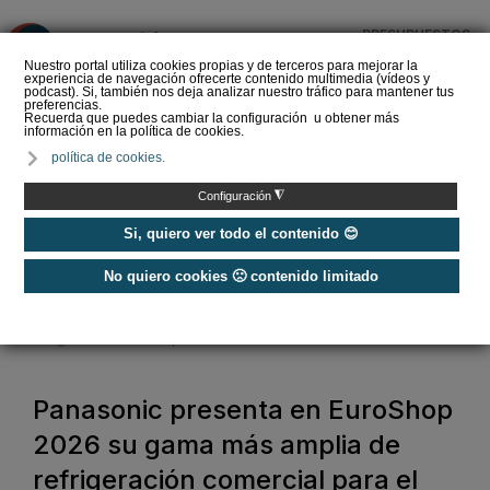
PRESUPUESTOS
❌
Nuestro portal utiliza cookies propias y de terceros para mejorar la
experiencia de navegación ofrecerte contenido multimedia (vídeos y
podcast). Si, también nos deja analizar nuestro tráfico para mantener tus
preferencias.
Recuerda que puedes cambiar la configuración u obtener más
información en la política de cookies.
Guía de equipos de
política de cookies.
refrigeración comercial y
frío industrial ¿Qué
◮
Configuración
soluciones exi…
Si, quiero ver todo el contenido 😊
No quiero cookies 🙁 contenido limitado
Home
/
Refrigeración
/
Refrigeración Comercial
/
Panasonic presenta en EuroShop 2026 su gama más amplia de
refrigeración comercial para el retail
Panasonic presenta en EuroShop
2026 su gama más amplia de
refrigeración comercial para el