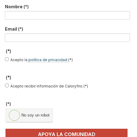
NOTICIAS DESTACADAS
Nombre
(*)
Suscríbete a
Email
(*)
nuestros boletines
Y RECIBE EN TU EMAIL TODA LA
ACTUALIDAD DEL SECTOR
(*)
Acepto la
política de privacidad
(*)
Nombre
*
(*)
Apellidos
Acepto recibir información de Caloryfrio (*)
Email
*
Ocupación
*
(*)
*
No soy un robot
Acepto la
política de privacidad
.
APOYA LA COMUNIDAD