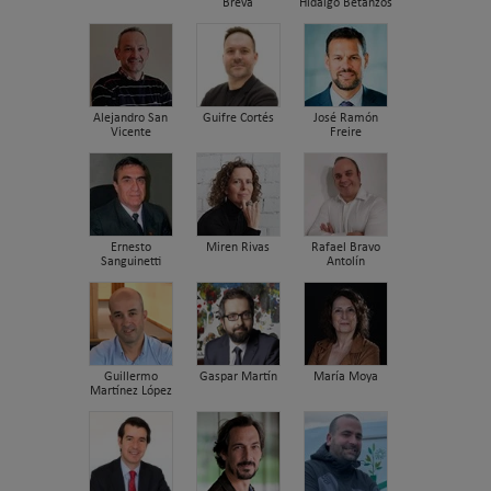
Breva
Hidalgo Betanzos
Alejandro San
Guifre Cortés
José Ramón
Vicente
Freire
Ernesto
Miren Rivas
Rafael Bravo
Sanguinetti
Antolín
Guillermo
Gaspar Martín
María Moya
Martínez López