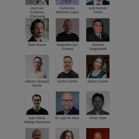
José Luis
Guillermo
José Ramón
Gutiérrez
Martínez López
Freire
Villanueva
Iñaki Alonso
Alejandro San
Ernesto
Vicente
Sanguinetti
Alberto Vázquez
Guifre Cortés
Marta Fuente
Garea
Juan María
Dr. Iyad Al-Attar
Oliver Style
Hidalgo Betanzos