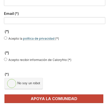
Email
(*)
Leer más ...
(*)
Acepto la
política de privacidad
(*)
Suscribirse a este canal RSS
(*)
Acepto recibir información de Caloryfrio (*)
Inicio
Anterior
1
2
3
…
Siguiente
Final
Página 1 de 28
(*)
No soy un robot
APOYA LA COMUNIDAD