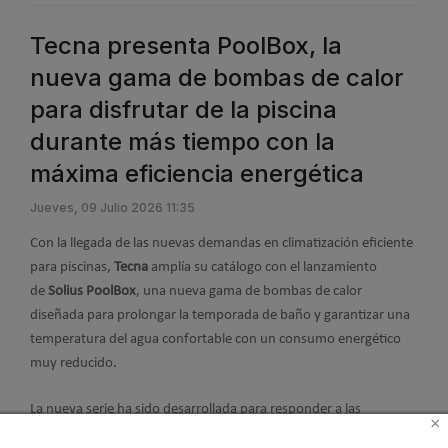
Tecna presenta PoolBox, la
nueva gama de bombas de calor
para disfrutar de la piscina
durante más tiempo con la
máxima eficiencia energética
Jueves, 09 Julio 2026 11:35
Con la llegada de las nuevas demandas en climatización eficiente
para piscinas,
Tecna
amplía su catálogo con el lanzamiento
de
Solius PoolBox
, una nueva gama de bombas de calor
diseñada para prolongar la temporada de baño y garantizar una
temperatura del agua confortable con un consumo energético
muy reducido.
La nueva serie ha sido desarrollada para responder a las
×
necesidades tanto del mercado residencial como del sector