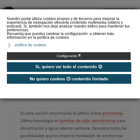
PRESUPUESTOS
❌
Nuestro portal utiliza cookies propias y de terceros para mejorar la
experiencia de navegación ofrecerte contenido multimedia (vídeos y
podcast). Si, también nos deja analizar nuestro tráfico para mantener tus
preferencias.
Recuerda que puedes cambiar la configuración u obtener más
información en la política de cookies.
Aerotermia y certificación
política de cookies.
energética: adiós a la
dieta que solo contaba
◮
Configuración
caloría…
Si, quiero ver todo el contenido 😊
No quiero cookies 🙁 contenido limitado
Home
/
Energías Renovables
/
Aerotermia
Aerotermia
En esta sección encontrarás lo último sobre
aerotermia
.
Última tecnología en
bombas de calor aerotérmicas
para
climatización y agua caliente sanitaria. Descubre todas las
posibilidades que te ofrece la instalación de aerotermia