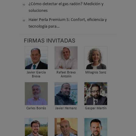
¿Cómo detectar el gas radón? Medición y
soluciones
Haier Perla Premium S: Confort, eficiencia y
tecnología para…
FIRMAS INVITADAS
Javier García
Rafael Bravo
Milagros Sanz
Breva
Antolín
Carles Borrás
Javier Hernanz
Gaspar Martín