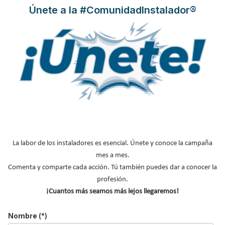
hotelero y de las instalaciones deportivas, combinando
Únete a la #ComunidadInstalador®
tecnología, eficiencia y facilidad de uso en un equipo compacto y
de altas prestaciones.
Uno de los principales objetivos de la gama PoolBox es permitir
que los usuarios puedan disfrutar de la piscina durante más
meses al año, manteniendo el agua a la temperatura deseada de
forma eficiente y sostenible. Gracias a su elevado rendimiento
energético (
COP
), las bombas de calor aprovechan la energía
presente en el aire para calentar el agua, reduciendo
significativamente el consumo eléctrico respecto a otros
sistemas de calefacción.
La labor de los instaladores es esencial. Únete y conoce la campaña
mes a mes.
Comenta y comparte cada acción. Tú también puedes dar a conocer la
profesión.
¡Cuantos más seamos más lejos llegaremos!
Nombre
(*)