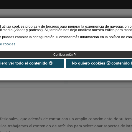
l utiliza cookies propias y de terceros para mejorar la experiencia de navegación o
timedia (vídeos y podcast). Si, también nos deja analizar nuestro tráfico para mant
puedes cambiar la configuración u obtener más información en la política de coo
de cookies.
AS RENOVABLES
CALEFACCIÓN
REFRIGERACIÓN
EFICIENCIA ENERGÉTI
◮
Configuración
Universo Aniversario - Un
Verifactu en
año, muchos momentos
climatización: 
uiero ver todo el contenido 😊
No quiero cookies 🙁 contenido 
exigir la ley a t
programa de g
rofesionales, que además de contar con un amplio conocimiento de su temá
llos trabajamos el contenido de artículos para seleccionar aspectos de int