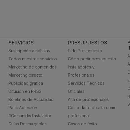
SERVICIOS
PRESUPUESTOS
Suscripción a noticias
Pide Presupuesto
A
Todos nuestros servicios
Cómo pedir presupuesto
A
Marketing de contenidos
Instaladores y
C
Marketing directo
Profesionales
E
Publicidad gráfica
Servicios Técnicos
C
Difusión en RRSS
Oficiales
R
Boletines de Actualidad
Alta de profesionales
V
Pack Adhesión
Cómo darte de alta como
#ComunidadInstalador
profesional
Guías Descargables
Casos de éxito