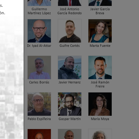
s.
Guillermo
José Antonio
Javier García
ón.
Martínez López
García Redondo
Breva
Dr. Iyad Al-Attar
Guifre Cortés
Marta Fuente
Carles Borrás
Javier Hernanz
José Ramón
Freire
Pablo Espiñeira
Gaspar Martín
María Moya