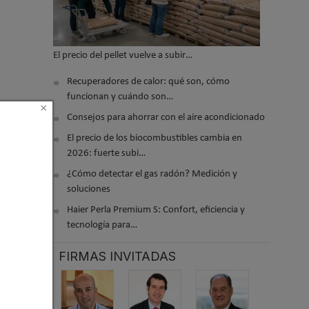
El precio del pellet vuelve a subir…
Recuperadores de calor: qué son, cómo
funcionan y cuándo son…
×
Consejos para ahorrar con el aire acondicionado
El precio de los biocombustibles cambia en
2026: fuerte subi…
¿Cómo detectar el gas radón? Medición y
soluciones
Haier Perla Premium S: Confort, eficiencia y
tecnología para…
FIRMAS INVITADAS