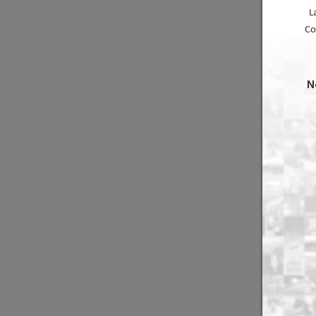
L
Co
N