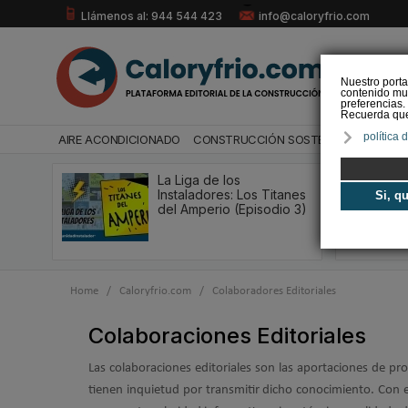
Llámenos al: 944 544 423
info@caloryfrio.com
Nuestro porta
contenido mul
preferencias.
Recuerda que 
política 
AIRE ACONDICIONADO
CONSTRUCCIÓN SOSTENIBLE
ENERGÍ
La Liga de los
Instaladores: Los Titanes
Si, q
del Amperio (Episodio 3)
Home
/
Caloryfrio.com
/
Colaboradores Editoriales
Colaboraciones Editoriales
Las colaboraciones editoriales son las aportaciones de p
tienen inquietud por transmitir dicho conocimiento. Con e