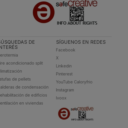
BÚSQUEDAS DE
SÍGUENOS EN REDES
INTERÉS
Facebook
erotermia
X
ire acondicionado split
Linkedin
limatización
Pinterest
stufas de pellets
YouTube Caloryfrio
alderas de condensación
Instagram
ehabilitación de edificios
Ivoox
entilación en viviendas