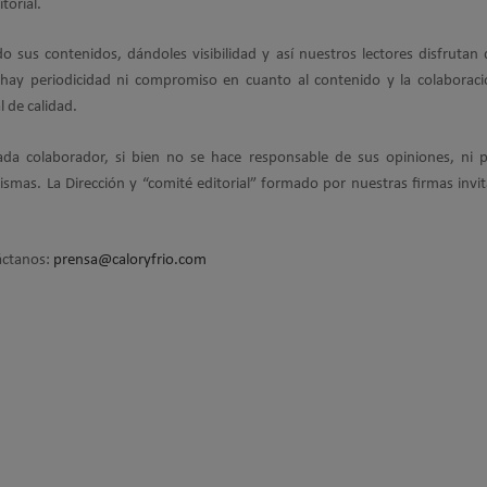
torial.
 sus contenidos, dándoles visibilidad y así nuestros lectores disfrutan 
o hay periodicidad ni compromiso en cuanto al contenido y la colaboraci
 de calidad.
 cada colaborador, si bien no se hace responsable de sus opiniones, ni 
smas. La Dirección y “comité editorial” formado por nuestras firmas invi
táctanos:
prensa@caloryfrio.com