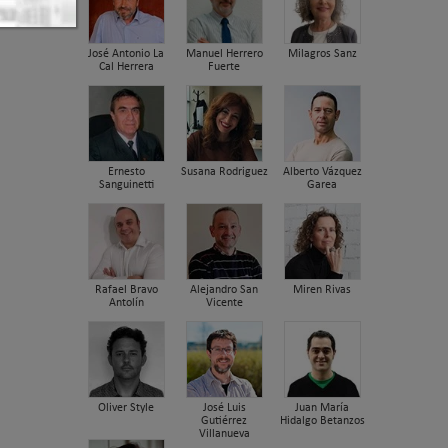
José Antonio La
Manuel Herrero
Milagros Sanz
Cal Herrera
Fuerte
Ernesto
Susana Rodriguez
Alberto Vázquez
Sanguinetti
Garea
Rafael Bravo
Alejandro San
Miren Rivas
Antolín
Vicente
Oliver Style
José Luis
Juan María
Gutiérrez
Hidalgo Betanzos
Villanueva