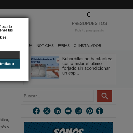
❌
PRESUPUESTOS
frecerte
ener tus
Pide tu presupuesto
kies.
CA
BAÑO Y AGUA
NOTICIAS
FERIAS
C. INSTALADOR
Buhardillas no habitables:
qué le va a
cómo aislar el último
limitado
u
forjado sin acondicionar
estión y…
un esp…
B
u
s
c
a
tica,
r
.
erés y
.