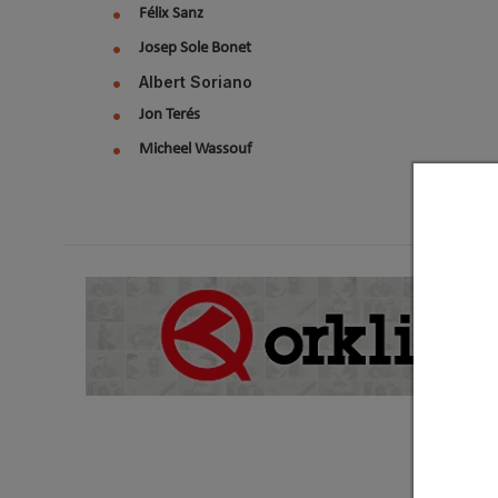
Félix Sanz
Josep Sole Bonet
Albert Soriano
Jon Terés
Micheel Wassouf