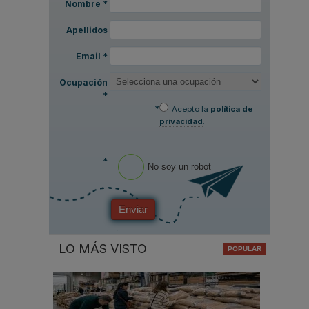
Nombre
*
Apellidos
Email
*
Ocupación
*
*
Acepto la
política de
privacidad
.
*
No soy un robot
Enviar
LO MÁS VISTO