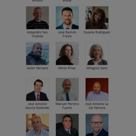
Antolín
Breva
Alejandro San
José Ramón
Susana Rodriguez
Vicente
Freire
Javier Hernanz
Miren Rivas
Milagros Sanz
José Antonio
Manuel Herrero
José Antonio La
García Redondo
Fuerte
Cal Herrera