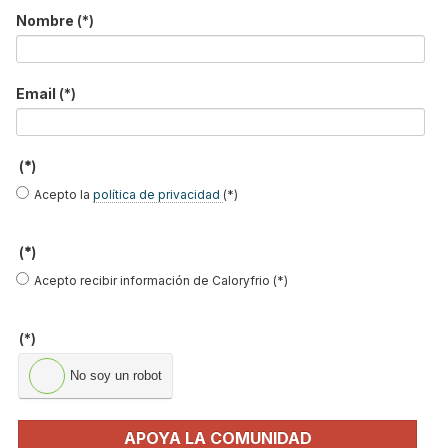
*
Nombre
(*)
No soy un robot
Email
(*)
Enviar
LO MÁS VISTO
(*)
Acepto la
política de privacidad
(*)
(*)
Acepto recibir información de Caloryfrio (*)
El precio del pellet vuelve a subir…
(*)
No soy un robot
Recuperadores de calor: qué son, cómo
funcionan y cuándo son…
APOYA LA COMUNIDAD
Consejos para ahorrar con el aire