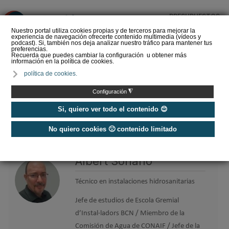
PRESUPUESTOS
❌
Nuestro portal utiliza cookies propias y de terceros para mejorar la
experiencia de navegación ofrecerte contenido multimedia (vídeos y
podcast). Si, también nos deja analizar nuestro tráfico para mantener tus
preferencias.
Recuerda que puedes cambiar la configuración u obtener más
información en la política de cookies.
La Liga de los
política de cookies.
Instaladores: Los Titanes
del Amperio (Episodio 3)
◮
Configuración
Si, quiero ver todo el contenido 😊
No quiero cookies 🙁 contenido limitado
Home
/
Etiquetas
/
Albert Soriano
Albert Soriano
Técnico en instalaciones hidrosanitarias
Jefe de estudios de Escola Gremial
d’Instal·ladors BCN / Miembro de la
Comisión de Agua de CONAIF / Jefe de la