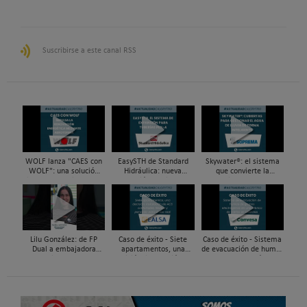
Suscribirse a este canal RSS
WOLF lanza "CAES con
EasySTH de Standard
Skywater®: el sistema
WOLF": una solución
Hidráulica: nueva
que convierte la
integral para impulsar
generación en sistemas
cubierta en una
la renovación energética
de expansión para
infraestructura activa de
mediante...
tuberías PEX
gestión del agua...
Lilu González: de FP
Caso de éxito - Siete
Caso de éxito - Sistema
Dual a embajadora
apartamentos, una
de evacuación de humos
#ComunidadInstalador®
decisión: instalación de
de grupos electrógenos
| Mecatrónica Industrial
ACS confortable, flexible
en una fábrica de vidrios
y pens...
e...