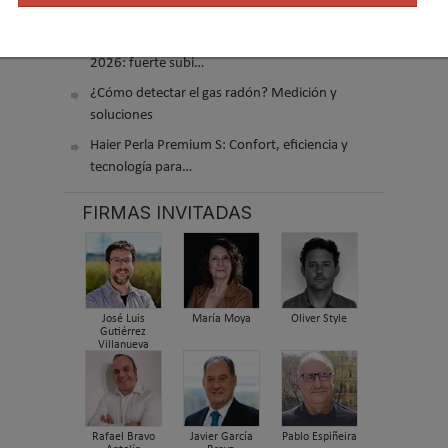
acondicionado
El precio de los biocombustibles cambia en
2026: fuerte subi…
¿Cómo detectar el gas radón? Medición y
soluciones
Haier Perla Premium S: Confort, eficiencia y
tecnología para…
FIRMAS INVITADAS
José Luis
María Moya
Oliver Style
Gutiérrez
Villanueva
Rafael Bravo
Javier García
Pablo Espiñeira