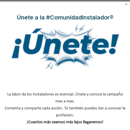
×
NOTICIAS DESTACADAS
Únete a la #ComunidadInstalador®
Suscríbete a
nuestros boletines
Y RECIBE EN TU EMAIL TODA LA
ACTUALIDAD DEL SECTOR
Nombre
*
Apellidos
Email
*
La labor de los instaladores es esencial. Únete y conoce la campaña
Ocupación
*
mes a mes.
*
Comenta y comparte cada acción. Tú también puedes dar a conocer la
profesión.
Acepto la
política de privacidad
.
¡Cuantos más seamos más lejos llegaremos!