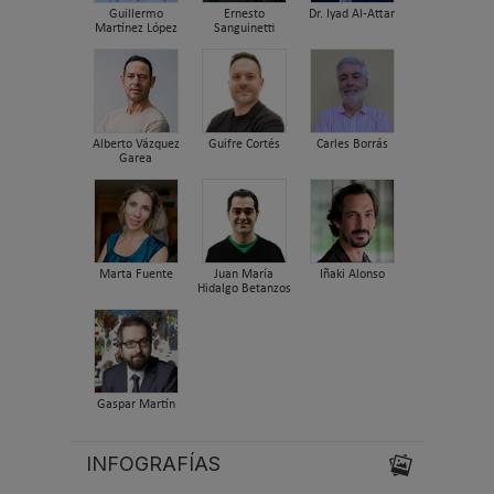
Guillermo
Ernesto
Dr. Iyad Al-Attar
Martínez López
Sanguinetti
Alberto Vázquez
Guifre Cortés
Carles Borrás
Garea
Marta Fuente
Juan María
Iñaki Alonso
Hidalgo Betanzos
Gaspar Martín
INFOGRAFÍAS