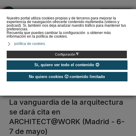
PRESUPUESTOS
❌
Nuestro portal utiliza cookies propias y de terceros para mejorar la
experiencia de navegación ofrecerte contenido multimedia (vídeos y
podcast). Si, también nos deja analizar nuestro tráfico para mantener tus
preferencias.
Recuerda que puedes cambiar la configuración u obtener más
información en la política de cookies.
El XVI Congreso Español
política de cookies.
de Sociología conecta
cohesión social y
◮
Configuración
construcción sos…
Si, quiero ver todo el contenido 😊
No quiero cookies 🙁 contenido limitado
Home
/
Ferias
/
Ferias internacionales
Ferias Internacionales
La vanguardia de la arquitectura
se dará cita en
ARCHITECT@WORK (Madrid - 6-
7 de mayo)