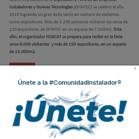
Instaladores y Nuevas Tecnologías
(EFINTEC) se celebró el año
2018 logrando un gran éxito tanto en número de visitantes
como expositores. Más de 3.200 personas visitaron los cerca de
120 expositores de EFINTEC en un espacio de 7.500m2.
Este
año, el organizador FEGiCAT se prepara para recibir en la feria
unos 8.000 visitantes y más de 150 expositores, en un espacio
de 13.000m2.
Leer más ...
×
Únete a la #ComunidadInstalador®
Suscribirse a este canal RSS
Inicio
Anterior
1
2
3
4
5
Siguiente
Final
Página 1 de 5