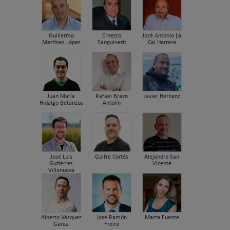
Guillermo
Ernesto
José Antonio La
Martínez López
Sanguinetti
Cal Herrera
Juan María
Rafael Bravo
Javier Hernanz
Hidalgo Betanzos
Antolín
José Luis
Guifre Cortés
Alejandro San
Gutiérrez
Vicente
Villanueva
Alberto Vázquez
José Ramón
Marta Fuente
Garea
Freire