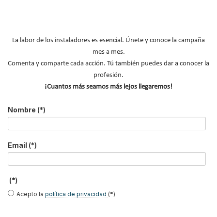
La labor de los instaladores es esencial. Únete y conoce la campaña
Soluciones solares en
THERMIO® MAX con
SIBER impulsa la
mes a mes.
cubierta de La
tecnología COOL-TEC®,
gestión integral de la
Comenta y comparte cada acción. Tú también puedes dar a conocer la
Escandella - Nuevo
el mortero que optimiza
vivienda con Siber Home
Sistema ERI, Easy Roof
el suelo radiante -
en REBUILD 2026
profesión.
Integration
refrescante
¡Cuantos más seamos más lejos llegaremos!
ZENNIO refuerza su
La Escandella presenta
URSA Ibérica presenta
Nombre
(*)
apuesta por la
sus novedades en
en C&R 2025
industrialización en
cubiertas eficientes en
herramientas para
REBUILD 2026
REBUILD 2026
mejorar la salud y el
aislamiento en
conductos
Email
(*)
B
u
s
(*)
c
Acepto la
política de privacidad
(*)
a
r
MÁS FERIAS INTERNACIONALES
.