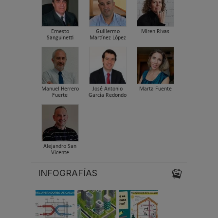
Ernesto
Guillermo
Miren Rivas
Sanguinetti
Martínez López
Manuel Herrero
José Antonio
Marta Fuente
Fuerte
García Redondo
Alejandro San
Vicente
INFOGRAFÍAS