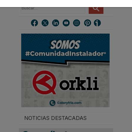
B
u
s
c
a
r
.
.
.
NOTICIAS DESTACADAS