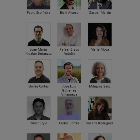
Pablo Espiñeira
Iñaki Alonso
Gaspar Martín
Juan María
Rafael Bravo
María Moya
Hidalgo Betanzos
Antolín
Guifre Cortés
José Luis
Milagros Sanz
Gutiérrez
Villanueva
Oliver Style
Carles Borrás
Susana Rodriguez