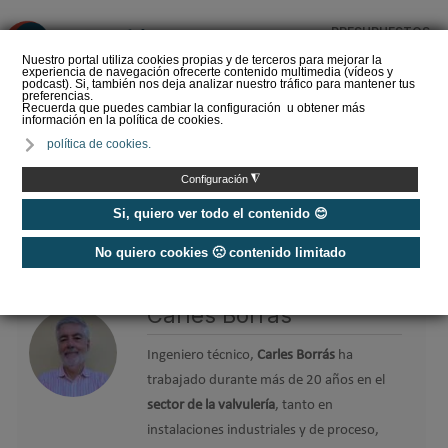
PRESUPUESTOS
❌
Nuestro portal utiliza cookies propias y de terceros para mejorar la
experiencia de navegación ofrecerte contenido multimedia (vídeos y
podcast). Si, también nos deja analizar nuestro tráfico para mantener tus
preferencias.
Recuerda que puedes cambiar la configuración u obtener más
información en la política de cookies.
La Liga de los
política de cookies.
Instaladores: Los Titanes
del Amperio (Episodio 3)
◮
Configuración
Si, quiero ver todo el contenido 😊
No quiero cookies 🙁 contenido limitado
Home
/
Etiquetas
/
Carles Borrás
Carles Borrás
Ingeniero técnico,
Carles Borrás
ha
trabajado durante más de 20 años en el
sector de la valvulería
, tanto en
instalaciones industriales y de proceso,