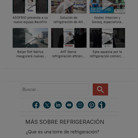
ASOFRIO presenta a su
Solución de
Keyter, Intarcon y
nuevo equipo #asofrío
refrigeración de AHT
Genaq, especialistas
Cooling Systems Iberia
en soluciones HVAC&R
para un súper de
de alta eficiencia en
proximidad en Xixona
Feria C&R 2025
Beijer Ref Ibérica
AHT Iberia:
Epta apuesta por la
inaugurará nuevas
refrigeración eficiente
refrigeración comercial
instalaciones en
y a medida para el
sostenible con R290,
Madrid durante el
retail alimentario, en
CO₂ transcrítico en C&R
primer trimestre de
Feria C&R 2025
2026
B
u
s
c
a
r
MÁS SOBRE REFRIGERACIÓN
.
.
¿Que es una torre de refrigeración?
.