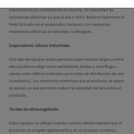
el sistema de desescarche suele ser por paro de compresor
manteniendo los ventiladores en marcha, sin necesidad de
resistencias eléctricas ya que el aire a 16º C deshace fácilmente el
hielo formado en el evaporador, tampoco son necesarias
resistencias eléctricas en bandejas ni desagües.
Evaporadores cúbicos industriales
Este tipo de equipos están pensados para recintos largos y entre
ellos podemos elegir entre ventiladores axiales y centrífugos,
siendo estos últimos indicados para redes de distribución de aire
(conductos). Los conductos minimizan que el producto se seque
en exceso ya que permiten reducir la velocidad del aire sobre el
producto.
Túneles de ultracongelación
Estos equipos se utilizan cuando nuestro cliente requiere que el
producto se congele rápidamente y en un proceso continuo.