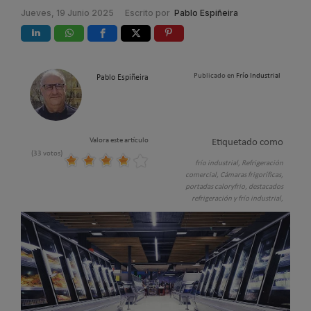
Jueves, 19 Junio 2025
Escrito por
Pablo Espiñeira
Publicado en
Frío Industrial
Pablo Espiñeira
Valora este artículo
Etiquetado como
(33 votos)
frío industrial,
Refrigeración
comercial,
Cámaras frigoríficas,
portadas caloryfrio,
destacados
refrigeración y frío industrial,