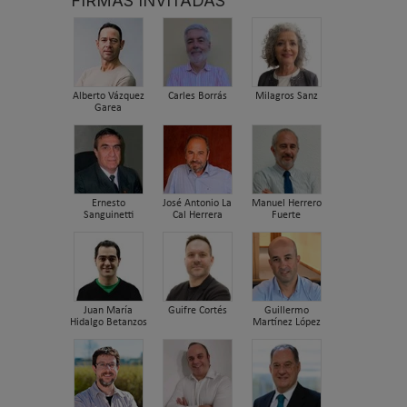
FIRMAS INVITADAS
Alberto Vázquez
Carles Borrás
Milagros Sanz
Garea
Ernesto
José Antonio La
Manuel Herrero
Sanguinetti
Cal Herrera
Fuerte
Juan María
Guifre Cortés
Guillermo
Hidalgo Betanzos
Martínez López