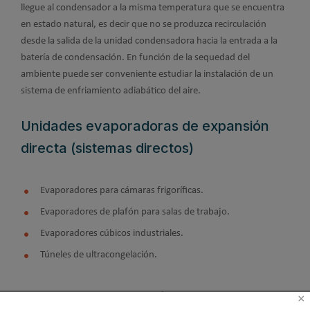
llegue al condensador a la misma temperatura que se encuentra
en estado natural, es decir que no se produzca recirculación
desde la salida de la unidad condensadora hacia la entrada a la
batería de condensación. En función de la sequedad del
ambiente puede ser conveniente estudiar la instalación de un
sistema de enfriamiento adiabático del aire.
Unidades evaporadoras de expansión
directa (sistemas directos)
Evaporadores para cámaras frigoríficas.
Evaporadores de plafón para salas de trabajo.
Evaporadores cúbicos industriales.
Túneles de ultracongelación.
Evaporadores para cámaras frigoríficas
×