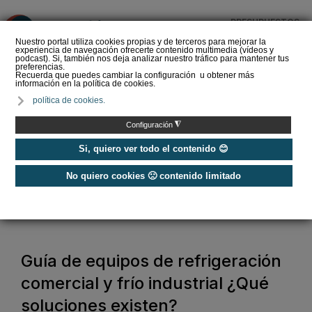
PRESUPUESTOS
❌
Nuestro portal utiliza cookies propias y de terceros para mejorar la
experiencia de navegación ofrecerte contenido multimedia (vídeos y
podcast). Si, también nos deja analizar nuestro tráfico para mantener tus
preferencias.
Recuerda que puedes cambiar la configuración u obtener más
información en la política de cookies.
Guía de equipos de
política de cookies.
refrigeración comercial y
frío industrial ¿Qué
◮
Configuración
soluciones exi…
Si, quiero ver todo el contenido 😊
No quiero cookies 🙁 contenido limitado
Home
/
Refrigeración
/
Frío Industrial
/
Guía de equipos de refrigeración comercial y frío industrial ¿Qué
soluciones existen?
Guía de equipos de refrigeración
comercial y frío industrial ¿Qué
soluciones existen?