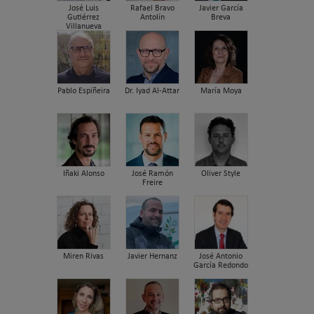
José Luis
Rafael Bravo
Javier García
Gutiérrez
Antolín
Breva
Villanueva
Pablo Espiñeira
Dr. Iyad Al-Attar
María Moya
Iñaki Alonso
José Ramón
Oliver Style
Freire
Miren Rivas
Javier Hernanz
José Antonio
García Redondo