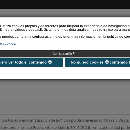
l utiliza cookies propias y de terceros para mejorar la experiencia de navegación o
timedia (vídeos y podcast). Si, también nos deja analizar nuestro tráfico para mant
puedes cambiar la configuración u obtener más información en la política de coo
de cookies.
AS RENOVABLES
CALEFACCIÓN
REFRIGERACIÓN
EFICIENCIA ENERGÉTI
◮
Configuración
Universo Aniversario - Un
Verifactu en
año, muchos momentos
climatización: 
uiero ver todo el contenido 😊
No quiero cookies 🙁 contenido 
exigir la ley a t
programa de g
 post-grado en Climatización de Edificios por la Universidad Rovira y Virgili.
ctor donde he sido Presidente de Actecir 2014-2016, en la actualidad parti