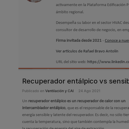
activamente en la Plataforma Edificación 
ámbito regional.
Desempeña su labor en el sector HVAC desd
consultor de desarrollo de negocio, en em
Firma invitada desde 2021
-
Conoce a nues
Ver artículos de Rafael Bravo Antolín
URL del sitio web:
https://www.linkedin.
Recuperador entálpico vs sensi
Publicado en
Ventilación y CAI
24 Ago 2021
Un
recuperador entálpico es un recuperador de calor con un
intercambiador entálpico
, que es el responsable de la recuper
energía sensible y latente del recuperador. Es decir, no sólo tie
cuenta la temperatura, sino que también contempla la hume
la recuperación de energía del aire de extracción.