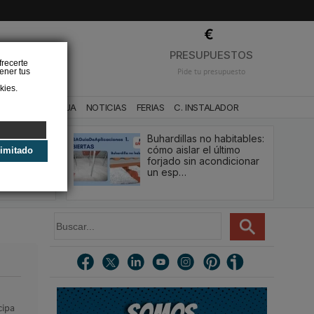
❌
PRESUPUESTOS
frecerte
ener tus
Pide tu presupuesto
kies.
CA
BAÑO Y AGUA
NOTICIAS
FERIAS
C. INSTALADOR
Buhardillas no habitables:
qué le va a
cómo aislar el último
limitado
u
forjado sin acondicionar
estión y…
un esp…
B
u
s
c
a
r
.
cipa
.