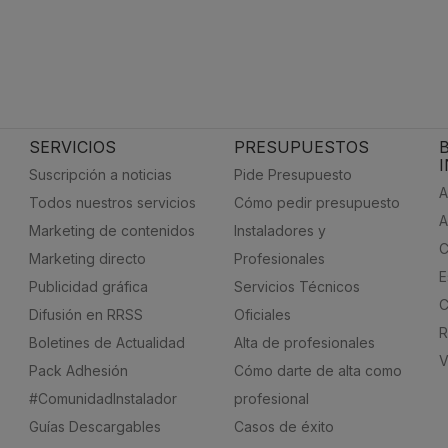
SERVICIOS
PRESUPUESTOS
Suscripción a noticias
Pide Presupuesto
A
Todos nuestros servicios
Cómo pedir presupuesto
A
Marketing de contenidos
Instaladores y
C
Marketing directo
Profesionales
E
Publicidad gráfica
Servicios Técnicos
C
Difusión en RRSS
Oficiales
R
Boletines de Actualidad
Alta de profesionales
V
Pack Adhesión
Cómo darte de alta como
#ComunidadInstalador
profesional
Guías Descargables
Casos de éxito