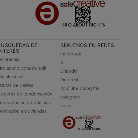
BÚSQUEDAS DE
SÍGUENOS EN REDES
INTERÉS
Facebook
erotermia
X
ire acondicionado split
Linkedin
limatización
Pinterest
stufas de pellets
YouTube Caloryfrio
alderas de condensación
Instagram
ehabilitación de edificios
Ivoox
entilación en viviendas