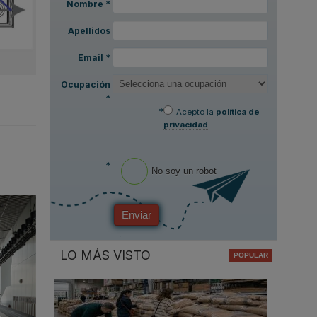
Nombre
*
Apellidos
Email
*
Ocupación
*
*
Acepto la
política de
privacidad
.
*
No soy un robot
Enviar
LO MÁS VISTO