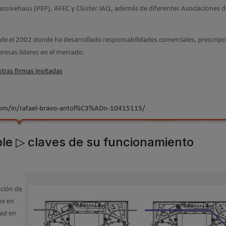
Passivehaus (PEP), AFEC y Clúster IAQ, además de diferentes Asociaciones d
e el 2002 donde ha desarrollado responsabilidades comerciales, prescripc
presas líderes en el mercado.
tras firmas invitadas
com/in/rafael-bravo-antol%C3%ADn-10415115/
ble ▷ claves de su funcionamiento
ación de
ne en
dad en