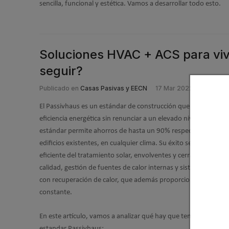
sencilla, funcional y estética. Vamos a desarrollar todo esto.
Soluciones HVAC + ACS para viv
seguir?
Publicado en
Casas Pasivas y EECN
17 Mar 2022
El Passivhaus es un estándar de construcción que busca la m
eficiencia energética sin renunciar a un elevado nivel de confor
estándar permite ahorros de hasta un 90% respecto el parque
edificios existentes, en cualquier clima. Su éxito se basa en un
eficiente del tratamiento solar, envolventes y cerramientos de 
calidad, gestión de fuentes de calor internas y sistemas de ven
con recuperación de calor, que además proporciona un aire fr
constante.
En este artículo, vamos a analizar qué hay que tener en cuenta
estandar Passivhaus: