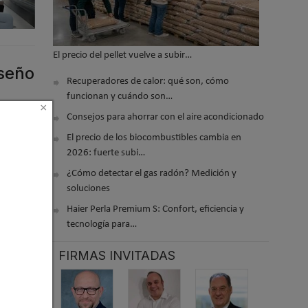
El precio del pellet vuelve a subir…
iseño
Recuperadores de calor: qué son, cómo
funcionan y cuándo son…
×
Consejos para ahorrar con el aire acondicionado
El precio de los biocombustibles cambia en
2026: fuerte subi…
¿Cómo detectar el gas radón? Medición y
soluciones
Haier Perla Premium S: Confort, eficiencia y
tecnología para…
FIRMAS INVITADAS
 con el