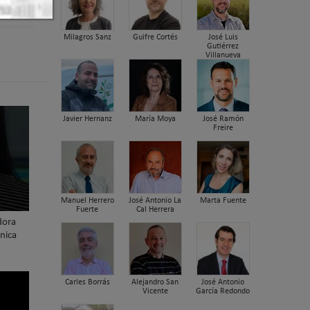
Milagros Sanz
Guifre Cortés
José Luis
Gutiérrez
Villanueva
Javier Hernanz
María Moya
José Ramón
Freire
Manuel Herrero
José Antonio La
Marta Fuente
Fuerte
Cal Herrera
dora
nica
Carles Borrás
Alejandro San
José Antonio
Vicente
García Redondo