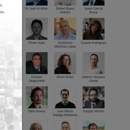
s.
Dr. Iyad Al-Attar
Rafael Bravo
Javier García
ón.
Antolín
Breva
l en
Oliver Style
Guillermo
Susana Rodriguez
Martínez López
Ernesto
Miren Rivas
Alberto Vázquez
Sanguinetti
Garea
Iñaki Alonso
Juan María
Gaspar Martín
Hidalgo Betanzos