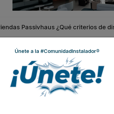
iendas Passivhaus ¿Qué criterios de d
Únete a la #ComunidadInstalador®
áxima
t. Este
 de
 uso
alta
tilación
esco y
 a la hora de escoger y
diseñar sistemas HVAC
para una vivienda que cumpla