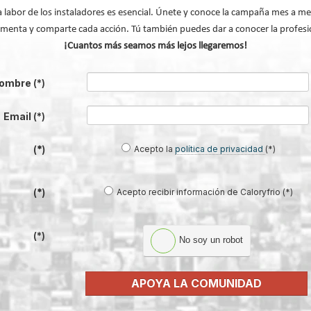
a labor de los instaladores es esencial. Únete y conoce la campaña mes a me
menta y comparte cada acción. Tú también puedes dar a conocer la profesi
¡Cuantos más seamos más lejos llegaremos!
s: ventajas, funcionamiento y su pape
ombre
(*)
Email
(*)
 de las
Acepto la
política de privacidad
(*)
(*)
de
ficación
Acepto recibir información de Caloryfrio (*)
(*)
se
(*)
No soy un robot
 generar
o de la
APOYA LA COMUNIDAD
conjuntamente para garantizar el confort real.