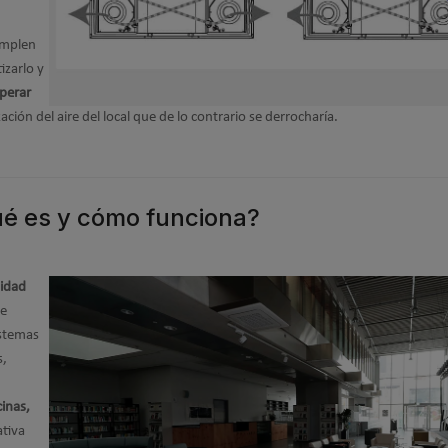
mplen
izarlo y
perar
zación del aire del local que de lo contrario se derrocharía.
ué es y cómo funciona?
nidad
ue
istemas
s,
cinas,
ativa