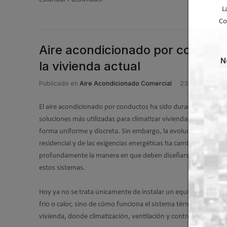
L
Co
Aire acondicionado por conducto
N
la vivienda actual
Publicado en
Aire Acondicionado Comercial
23 Mar 2026
El aire acondicionado por conductos ha sido durante años una
soluciones más utilizadas para climatizar viviendas completas 
forma uniforme y discreta. Sin embargo, la evolución de la edi
residencial y de las exigencias energéticas ha cambiado
profundamente la manera en que deben diseñarse y entender
estos sistemas.
Hoy ya no se trata únicamente de instalar un equipo capaz de
frío o calor, sino de cómo funciona el sistema térmico complet
vivienda, donde climatización, ventilación y control trabajan 