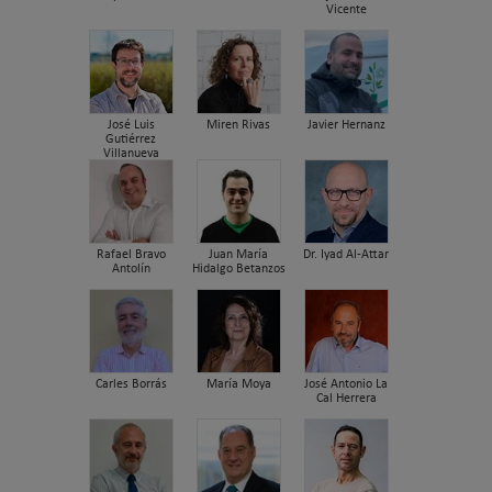
Vicente
José Luis
Miren Rivas
Javier Hernanz
Gutiérrez
Villanueva
Rafael Bravo
Juan María
Dr. Iyad Al-Attar
Antolín
Hidalgo Betanzos
Carles Borrás
María Moya
José Antonio La
Cal Herrera