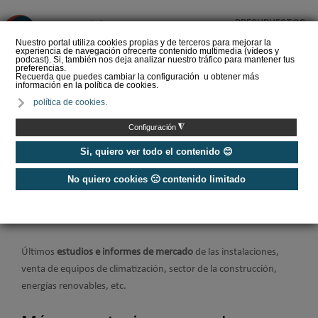
PRESUPUESTOS
❌
Nuestro portal utiliza cookies propias y de terceros para mejorar la
experiencia de navegación ofrecerte contenido multimedia (vídeos y
podcast). Si, también nos deja analizar nuestro tráfico para mantener tus
preferencias.
Recuerda que puedes cambiar la configuración u obtener más
información en la política de cookies.
La Liga de los
política de cookies.
Instaladores: Los Titanes
del Amperio (Episodio 3)
◮
Configuración
Si, quiero ver todo el contenido 😊
No quiero cookies 🙁 contenido limitado
Home
/
Noticias
/
Información de mercado
Información de mercado
Últimos
estudios e informes de mercado
de las instalaciones,
venta de equipos de climatización, sector de la construcción,
energías renovables, etc.