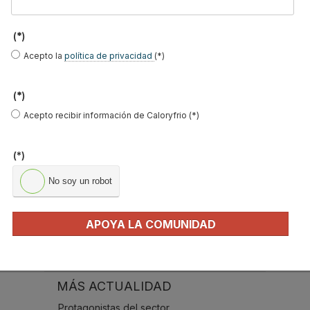
B
u
(*)
s
Acepto la
política de privacidad
(*)
c
a
r
(*)
.
.
Acepto recibir información de Caloryfrio (*)
.
(*)
No soy un robot
APOYA LA COMUNIDAD
MÁS ACTUALIDAD
Protagonistas del sector