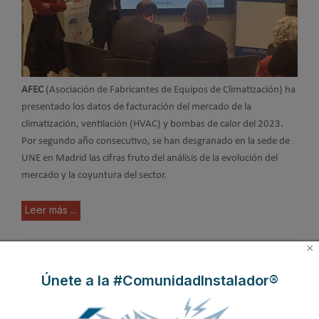
AFEC
(Asociación de Fabricantes de Equipos de Climatización) ha
presentado los datos de facturación del mercado de la
climatización, ventilación (HVAC) y bombas de calor del 2023.
Por segundo año consecutivo, se han desgranado en la sede de
UNE en Madrid las cifras fruto del análisis de la evolución del
mercado y la coyuntura del sector.
Leer más ...
×
Suscribirse a este canal RSS
Únete a la #ComunidadInstalador®
Inicio
Anterior
1
2
3
…