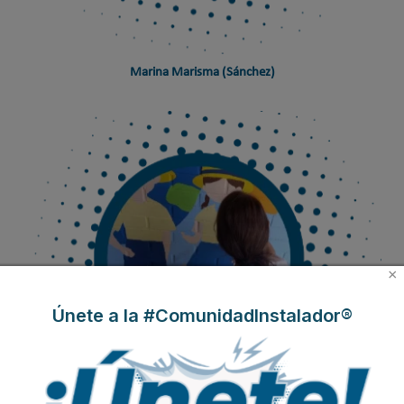
Marina Marisma (Sánchez)
×
Únete a la #ComunidadInstalador®