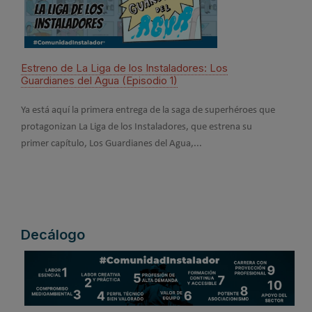
Estreno de La Liga de los Instaladores: Los
Cono
Guardianes del Agua (Episodio 1)
Inst
Ya está aquí la primera entrega de la saga de superhéroes que
En su
protagonizan La Liga de los Instaladores, que estrena su
camp
primer capítulo, Los Guardianes del Agua,...
códig
Decálogo