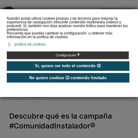
PRESUPUESTOS
❌
Nuestro portal utiliza cookies propias y de terceros para mejorar la
experiencia de navegación ofrecerte contenido multimedia (vídeos y
podcast). Si, también nos deja analizar nuestro tráfico para mantener tus
preferencias.
Recuerda que puedes cambiar la configuración u obtener más
información en la política de cookies.
Nos unimos para poner en valor la profesión
política de cookies.
#ComunidadInstalador
®
◮
Configuración
Si, quiero ver todo el contenido 😊
¡ÚNETE A LA CAMPAÑA!
No quiero cookies 🙁 contenido limitado
Home
/
C. instalador
Descubre qué es la campaña
#ComunidadInstalador®