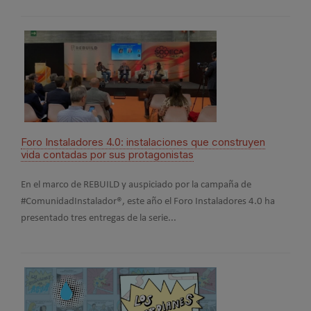
Foro Instaladores 4.0: instalaciones que construyen
#Co
vida contadas por sus protagonistas
invi
En el marco de REBUILD y auspiciado por la campaña de
La c
#ComunidadInstalador®, este año el Foro Instaladores 4.0 ha
afron
presentado tres entregas de la serie...
asoc