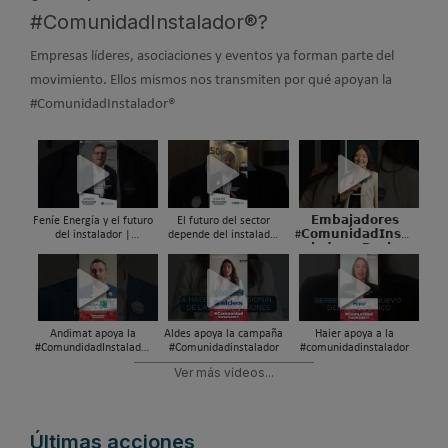
#ComunidadInstalador®?
Empresas líderes, asociaciones y eventos ya forman parte del
movimiento. Ellos mismos nos transmiten por qué apoyan la
#ComunidadInstalador®
Feníe Energía y el futuro
El futuro del sector
𝗘𝗺𝗯𝗮𝗷𝗮𝗱𝗼𝗿𝗲𝘀
del instalador |
depende del instalador
#𝗖𝗼𝗺𝘂𝗻𝗶𝗱𝗮𝗱𝗜𝗻𝘀𝘁𝗮
#ComunidadInstalador®
| #ComunidadInstalador
𝗹𝗮𝗱𝗼𝗿® - 𝗣𝗮𝗼𝗹𝗮
𝗠𝗮𝗿𝗰𝗵𝗲𝘀𝗮𝗻𝗼
Andimat apoya la
Aldes apoya la campaña
Haier apoya a la
#ComundidadInstalador
#Comunidadinstalador
#comunidadinstalador
®
Ver más vídeos...
Últimas acciones