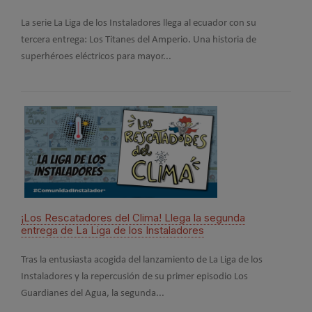
Este
La serie La Liga de los Instaladores llega al ecuador con su
año 
tercera entrega: Los Titanes del Amperio. Una historia de
Mujer
superhéroes eléctricos para mayor...
#Co
¡Los Rescatadores del Clima! Llega la segunda
2026
entrega de La Liga de los Instaladores
La c
Tras la entusiasta acogida del lanzamiento de La Liga de los
emba
Instaladores y la repercusión de su primer episodio Los
ampli
Guardianes del Agua, la segunda...
misió