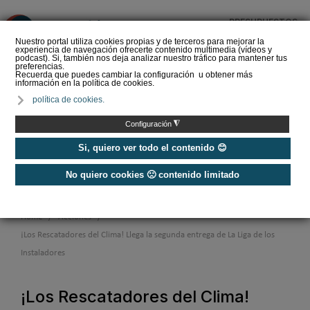
PRESUPUESTOS
❌
Nuestro portal utiliza cookies propias y de terceros para mejorar la
experiencia de navegación ofrecerte contenido multimedia (vídeos y
podcast). Si, también nos deja analizar nuestro tráfico para mantener tus
preferencias.
Recuerda que puedes cambiar la configuración u obtener más
información en la política de cookies.
Nos unimos para poner en valor la profesión
política de cookies.
#ComunidadInstalador
®
◮
Configuración
Si, quiero ver todo el contenido 😊
¡ÚNETE A LA CAMPAÑA!
No quiero cookies 🙁 contenido limitado
Home
/
Acciones
/
¡Los Rescatadores del Clima! Llega la segunda entrega de La Liga de los
Instaladores
¡Los Rescatadores del Clima!