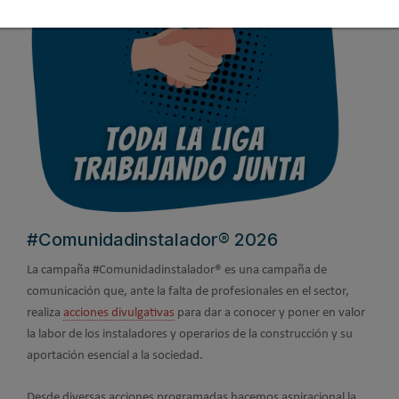
#Comunidadinstalador® 2026
La campaña #Comunidadinstalador® es una campaña de
comunicación que, ante la falta de profesionales en el sector,
realiza
acciones divulgativas
para dar a conocer y poner en valor
la labor de los instaladores y operarios de la construcción y su
aportación esencial a la sociedad.
Desde diversas acciones programadas hacemos aspiracional la