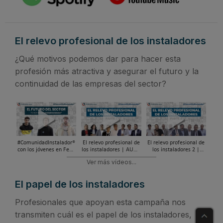
El relevo profesional de los instaladores
¿Qué motivos podemos dar para hacer esta
profesión más atractiva y asegurar el futuro y la
continuidad de las empresas del sector?
#ComunidadInstalador®
El relevo profesional de
El relevo profesional de
con los jóvenes en Feria
los instaladores | AUNA
los instaladores 2 |
C&R 2023
PARTNER DAY MADRID
AUNA PARTNER DAY
Ver más vídeos...
2023
BARCELONA 2023
El papel de los instaladores
Profesionales que apoyan esta campaña nos
transmiten cuál es el papel de los instaladores,