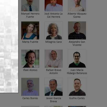
Manuel Herrero
José Antonio La
Alberto Vázquez
Fuerte
Cal Herrera
Garea
Marta Fuente
Milagros Sanz
Alejandro San
Vicente
Iñaki Alonso
Rafael Bravo
Juan María
Antolín
Hidalgo Betanzos
Carles Borrás
Javier García
Guifre Cortés
Breva