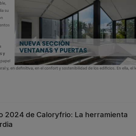
ble,
lía su
ón
mentos
a
s y
 papel
al y, en definitiva, en el confort y sostenibilidad de los edificios. En ella, el 
o 2024 de Caloryfrio: La herramienta
rdia