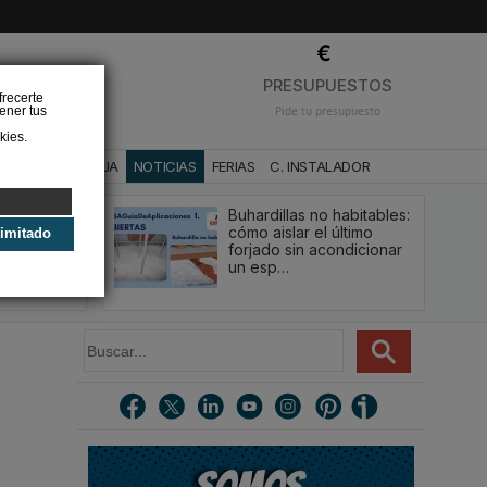
❌
PRESUPUESTOS
frecerte
ener tus
Pide tu presupuesto
kies.
CA
BAÑO Y AGUA
NOTICIAS
FERIAS
C. INSTALADOR
Buhardillas no habitables:
qué le va a
cómo aislar el último
limitado
u
forjado sin acondicionar
estión y…
un esp…
B
u
s
c
a
r
.
.