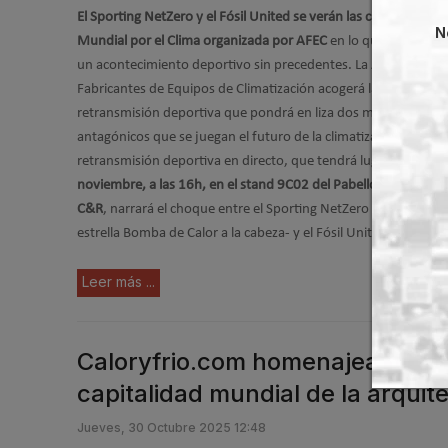
El Sporting NetZero y el Fósil United se verán las caras en la Lig
N
Mundial por el Clima organizada por AFEC
en lo que se convert
un acontecimiento deportivo sin precedentes. La Asociación d
Fabricantes de Equipos de Climatización acogerá la primera
retransmisión deportiva que pondrá en liza dos modelos ener
antagónicos que se juegan el futuro de la climatización. La
retransmisión deportiva en directo, que tendrá lugar el
jueves
noviembre, a las 16h, en el stand 9C02 del Pabellón P09 de la 
C&R
, narrará el choque entre el Sporting NetZero -con su capi
estrella Bomba de Calor a la cabeza- y el Fósil United.
Leer más ...
Caloryfrio.com homenajea a la c
capitalidad mundial de la arquit
Jueves, 30 Octubre 2025 12:48