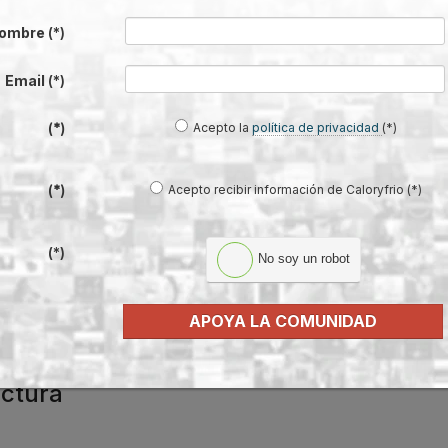
a
ombre
(*)
irá en
e
Email
(*)
géticos
Acepto la
política de privacidad
(*)
(*)
 20 de
Feria
Acepto recibir información de Caloryfrio (*)
(*)
tana y
(*)
No soy un robot
APOYA LA COMUNIDAD
iudad de Barcelona en el año de su
ectura