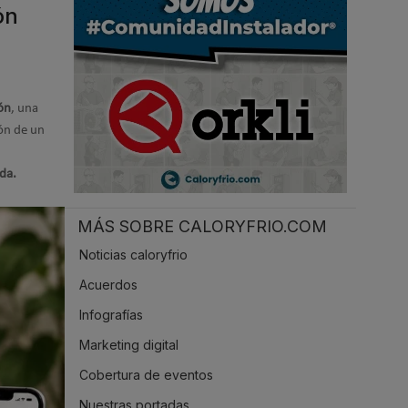
ón
.
ión
, una
ión de un
da.
MÁS SOBRE CALORYFRIO.COM
Noticias caloryfrio
Acuerdos
Infografías
Marketing digital
Cobertura de eventos
Nuestras portadas