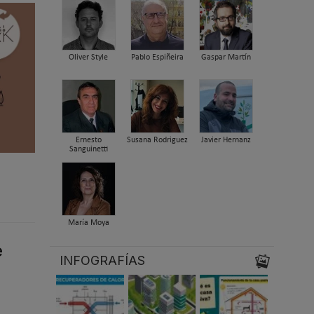
Oliver Style
Pablo Espiñeira
Gaspar Martín
Ernesto
Susana Rodriguez
Javier Hernanz
Sanguinetti
María Moya
e
INFOGRAFÍAS