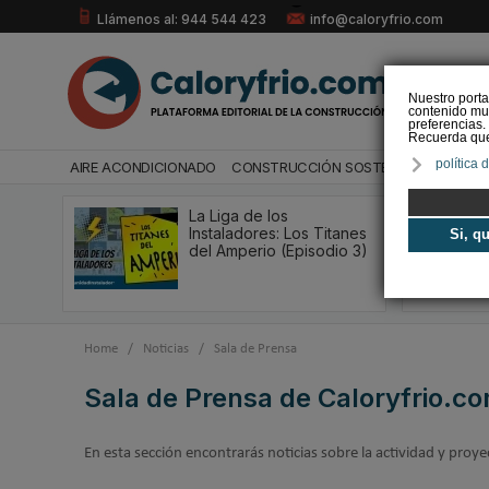
Llámenos al: 944 544 423
info@caloryfrio.com
Nuestro porta
contenido mul
preferencias.
Recuerda que 
política 
AIRE ACONDICIONADO
CONSTRUCCIÓN SOSTENIBLE
ENERGÍ
La Liga de los
Instaladores: Los Titanes
Si, q
del Amperio (Episodio 3)
Home
/
Noticias
/
Sala de Prensa
Sala de Prensa de Caloryfrio.c
En esta sección encontrarás noticias sobre la actividad y proye