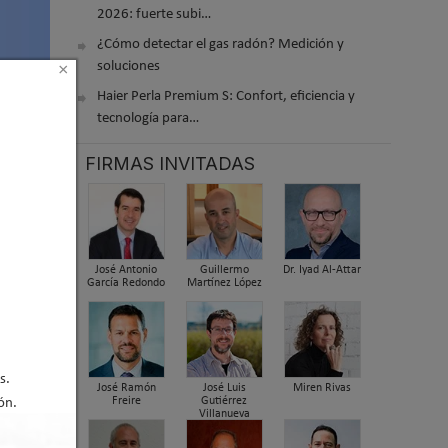
2026: fuerte subi…
¿Cómo detectar el gas radón? Medición y
soluciones
×
Haier Perla Premium S: Confort, eficiencia y
tecnología para…
FIRMAS INVITADAS
5 han
José Antonio
Guillermo
Dr. Iyad Al-Attar
García Redondo
Martínez López
s.
José Ramón
José Luis
Miren Rivas
Freire
Gutiérrez
ón.
Villanueva