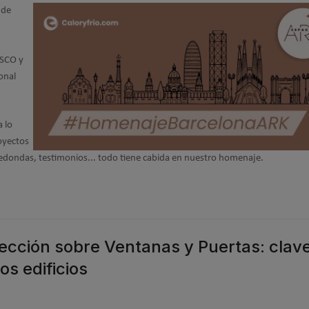
 de
SCO y
ional
a lo
royectos
s redondas, testimonios... todo tiene cabida en nuestro homenaje.
ección sobre Ventanas y Puertas: clav
os edificios