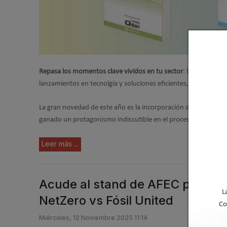
Repasa los momentos clave vividos en tu sector
: la actualida
lanzamientos en tecnolgía y soluciones eficientes, reportajes
La gran novedad de este año es la incorporación de un
Dossier
ganado un protagonismo indiscutible en el proceso de descarboniz
Leer más ...
Acude al stand de AFEC para vivi
L
NetZero vs Fósil United
Co
Miércoles, 12 Noviembre 2025 11:14