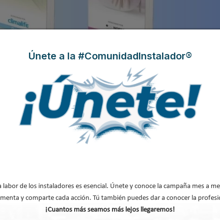
Únete a la #ComunidadInstalador®
d, las normativas que afectan a tu trabajo, los eventos más importantes, los
 multimedia a protagonistas, podcast, tutoriales y mucho más.
 Especial específico sobre Electricidad y Domótica
, dos ámbitos que en 202
ación, digitalización y electrificación de los edificios. ¡No te lo pierdas!
r un directo deportivo único: Sporting
a labor de los instaladores es esencial. Únete y conoce la campaña mes a me
menta y comparte cada acción. Tú también puedes dar a conocer la profesi
¡Cuantos más seamos más lejos llegaremos!