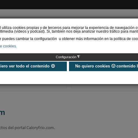
l utiliza cookies propias y de terceros para mejorar la experiencia de navegación o
timedia (vídeos y podcast). Si, también nos deja analizar nuestro tráfico para mant
puedes cambiar la configuración u obtener más información en la política de coo
de cookies.
AS RENOVABLES
CALEFACCIÓN
REFRIGERACIÓN
EFICIENCIA ENERGÉTI
◮
Configuración
Universo Aniversario - Un
Verifactu en
año, muchos momentos
climatización: 
uiero ver todo el contenido 😊
No quiero cookies 🙁 contenido 
exigir la ley a t
programa de g
om
ctos del portal Caloryfrio.com.