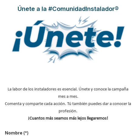
Únete a la #ComunidadInstalador®
"El marketing digital permite una
segmentación muy precisa de la oferta y
del mensaje"
El Grupo Saunier Duval Vaillant ha tenido clara desde siempre su
apuesta por la innovación y la digitalización, siendo un
referente en marketing digital en el sector industrial.
Imanol
Alba
, responsable de Marketing Digital y Comunicación del
La labor de los instaladores es esencial. Únete y conoce la campaña
Grupo Saunier Duval Vaillant, ha vivido en primera persona esta
mes a mes.
apuesta por lo que hemos querido hablar con él sobre márketing
Comenta y comparte cada acción. Tú también puedes dar a conocer la
digital, redes sociales, y el uso de Internet que realizan hoy en día
profesión.
los profesionales de nuestro sector.
¡Cuantos más seamos más lejos llegaremos!
Leer más ...
Nombre
(*)