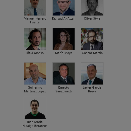
Manuel Herrero
Dr. Iyad Al-Attar
Oliver Style
Fuerte
Iñaki Alonso
María Moya
Gaspar Martín
Guillermo
Ernesto
Javier García
Martínez López
Sanguinetti
Breva
Juan María
Hidalgo Betanzos