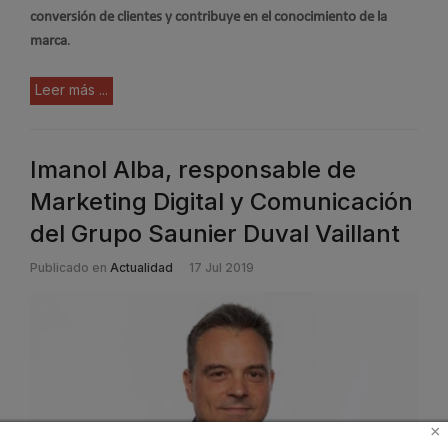
conversión de clientes y contribuye en el conocimiento de la
marca
.
Leer más ...
Imanol Alba, responsable de
Marketing Digital y Comunicación
del Grupo Saunier Duval Vaillant
Publicado en
Actualidad
17 Jul 2019
×