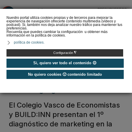
PRESUPUESTOS
❌
Nuestro portal utiliza cookies propias y de terceros para mejorar la
experiencia de navegación ofrecerte contenido multimedia (vídeos y
podcast). Si, también nos deja analizar nuestro tráfico para mantener tus
preferencias.
Recuerda que puedes cambiar la configuración u obtener más
información en la política de cookies.
La Liga de los
política de cookies.
Instaladores: Los Titanes
del Amperio (Episodio 3)
◮
Configuración
Si, quiero ver todo el contenido 😊
No quiero cookies 🙁 contenido limitado
Home
/
Marketing digital
marketing digital
El Colegio Vasco de Economistas
y BUILD:INN presentan el 1º
diagnóstico de marketing en la