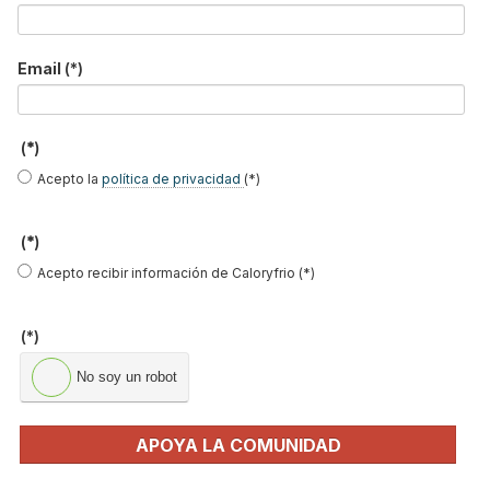
Publicidad nativa en el contenido
Email
(*)
editorial ¿el futuro de la
publicidad?
(*)
Publicado en
Actualidad
22 Feb 2019
Acepto la
política de privacidad
(*)
(*)
Acepto recibir información de Caloryfrio (*)
(*)
No soy un robot
APOYA LA COMUNIDAD
Con unos lectores digitales cada vez más interesados en