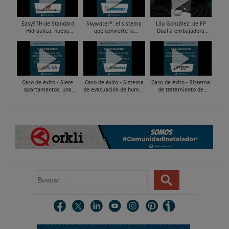
EasySTH de Standard
Skywater®: el sistema
Lilu González: de FP
Hidráulica: nueva
que convierte la
Dual a embajadora
generación en sistemas
cubierta en una
#ComunidadInstalador®
de expansión para
infraestructura activa de
| Mecatrónica Industrial
tuberías PEX
gestión del agua...
Caso de éxito - Siete
Caso de éxito - Sistema
Caso de éxito - Sistema
apartamentos, una
de evacuación de humos
de tratamiento de
decisión: instalación de
de grupos electrógenos
aguas residuales en un
ACS confortable, flexible
en una fábrica de vidrios
hotel de Málaga
y pens...
e...
B
u
s
c
a
r