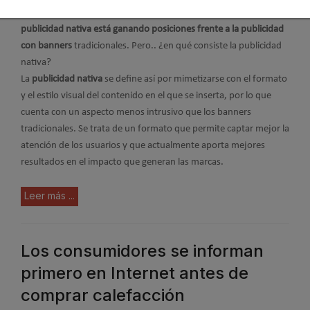
establecer conversaciones activas y sociales con los medios, la
publicidad nativa está ganando posiciones frente a la publicidad
con banners
tradicionales. Pero.. ¿en qué consiste la publicidad
nativa?
La
publicidad nativa
se define así por mimetizarse con el formato
y el estilo visual del contenido en el que se inserta, por lo que
cuenta con un aspecto menos intrusivo que los banners
tradicionales. Se trata de un formato que permite captar mejor la
atención de los usuarios y que actualmente aporta mejores
resultados en el impacto que generan las marcas.
Leer más ...
Los consumidores se informan
primero en Internet antes de
comprar calefacción