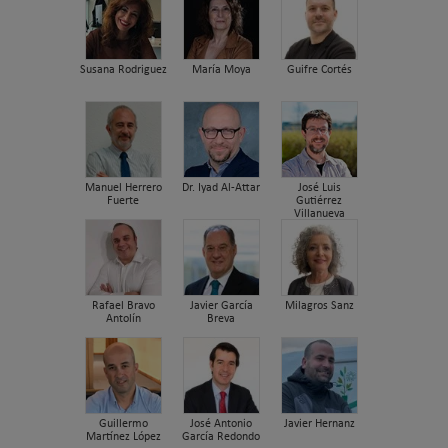
Susana Rodriguez
María Moya
Guifre Cortés
Manuel Herrero
Dr. Iyad Al-Attar
José Luis
Fuerte
Gutiérrez
Villanueva
Rafael Bravo
Javier García
Milagros Sanz
Antolín
Breva
Guillermo
José Antonio
Javier Hernanz
Martínez López
García Redondo