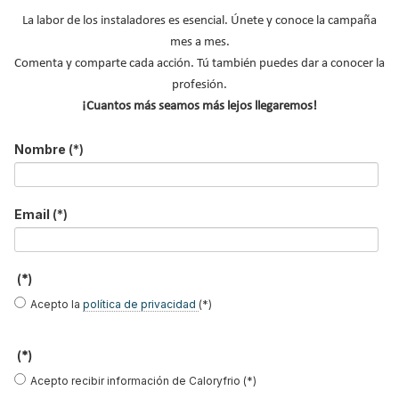
LO MÁS VISTO
La labor de los instaladores es esencial. Únete y conoce la campaña
mes a mes.
Comenta y comparte cada acción. Tú también puedes dar a conocer la
profesión.
¡Cuantos más seamos más lejos llegaremos!
Nombre
(*)
El precio del pellet vuelve a subir…
Recuperadores de calor: qué son, cómo
Email
(*)
funcionan y cuándo son…
Consejos para ahorrar con el aire
acondicionado
(*)
El precio de los biocombustibles cambia en
Acepto la
política de privacidad
(*)
2026: fuerte subi…
¿Cómo detectar el gas radón? Medición y
(*)
soluciones
Acepto recibir información de Caloryfrio (*)
Haier Perla Premium S: Confort, eficiencia y