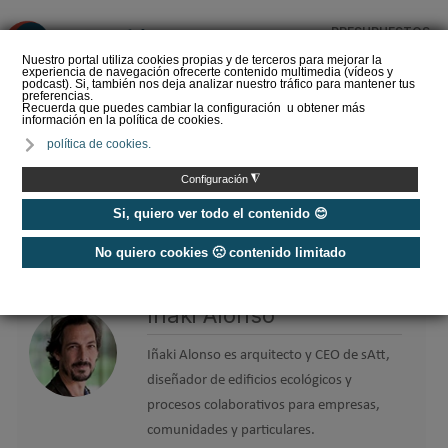
PRESUPUESTOS
❌
Nuestro portal utiliza cookies propias y de terceros para mejorar la
experiencia de navegación ofrecerte contenido multimedia (vídeos y
podcast). Si, también nos deja analizar nuestro tráfico para mantener tus
preferencias.
Recuerda que puedes cambiar la configuración u obtener más
información en la política de cookies.
La Liga de los
política de cookies.
Instaladores: Los Titanes
del Amperio (Episodio 3)
◮
Configuración
Si, quiero ver todo el contenido 😊
No quiero cookies 🙁 contenido limitado
Home
/
Etiquetas
/
Iñaki Alonso
Iñaki Alonso
Iñaki Alonso es arquitecto y CEO de sAtt,
diseñador de edificios ecológicos y
procesos colaborativos para empresas,
comunidades y particulares.