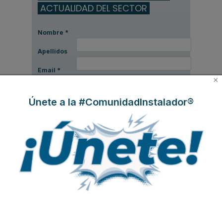
ACTUALIDAD DEL SECTOR
Nombre
*
Apellidos
Email
*
×
Ocupación
*
Únete a la #ComunidadInstalador®
*
Acepto la
política de privacidad
.
*
No soy un robot
Enviar