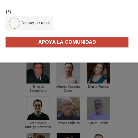
tecnología para…
(*)
FIRMAS INVITADAS
No soy un robot
APOYA LA COMUNIDAD
Alejandro San
José Antonio La
Oliver Style
Vicente
Cal Herrera
Ernesto
Alberto Vázquez
Marta Fuente
Sanguinetti
Garea
Juan María
Pablo Espiñeira
Carles Borrás
Hidalgo Betanzos