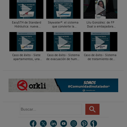
EasySTH de Standard
Skywater®: el sistema
Lilu González: de FP
Hidráulica: nueva
que convierte la
Dual a embajadora
generación en sistemas
cubierta en una
#ComunidadInstalador®
de expansión para
infraestructura activa de
| Mecatrónica Industrial
tuberías PEX
gestión del agua...
Caso de éxito - Siete
Caso de éxito - Sistema
Caso de éxito - Sistema
apartamentos, una
de evacuación de humos
de tratamiento de
decisión: instalación de
de grupos electrógenos
aguas residuales en un
ACS confortable, flexible
en una fábrica de vidrios
hotel de Málaga
y pens...
e...
B
u
s
c