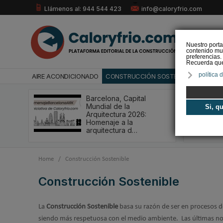
Llámenos al: 944 544 423
info@caloryfrio.com
Nuestro porta
contenido mul
preferencias.
Recuerda que 
política 
AIRE ACONDICIONADO
CONSTRUCCIÓN SOSTENIBLE
ENERGÍ
Barcelona, Capital
Mundial de la
Si, q
Arquitectura 2026:
Homenaje a la
arquitectura d…
Home
/
Construcción Sostenible
Construcción Sostenible
La
Construcción Sostenible
basa su razón de ser en procesos de
siendo más respetuosa con el medio ambiente. Las últimas no