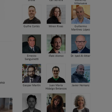
Breva
Cal Herrera
Gutiérrez
Villanueva
Guifre Cortés
Miren Rivas
Guillermo
Martínez López
Ernesto
Iñaki Alonso
Dr. Iyad Al-Attar
Sanguinetti
ono
Gaspar Martín
Juan María
Javier Hernanz
Hidalgo Betanzos