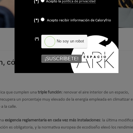
(*)
Acepto la
política de privacidad
(*)
Acepto recibir información de Caloryfrio
(*)
No soy un robot
¡SUSCRÍBETE!
n, cómo funcionan y cuándo son
ica que cumplen una
triple función
: renovar el aire interior de un espacio,
e recupera un porcentaje muy elevado de la energía empleada en climatizar el
 la calle.
una
exigencia reglamentaria en cada vez más instalaciones
: la última modific
eración es obligatoria, y la normativa europea de ecodiseño elevó los rendimi