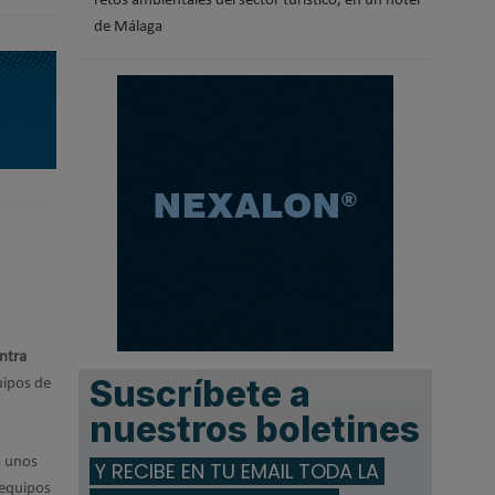
retos ambientales del sector turístico, en un hotel
de Málaga
ontra
Suscríbete a
uipos de
nuestros boletines
a unos
Y RECIBE EN TU EMAIL TODA LA
 equipos