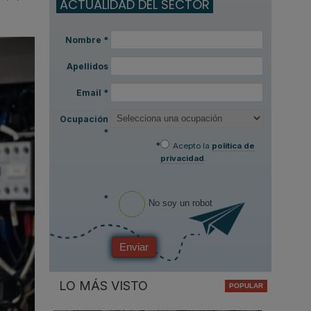
ACTUALIDAD DEL SECTOR
Nombre
*
Apellidos
Email
*
Ocupación
*
*
Acepto la
política de
privacidad
.
*
No soy un robot
Enviar
LO MÁS VISTO