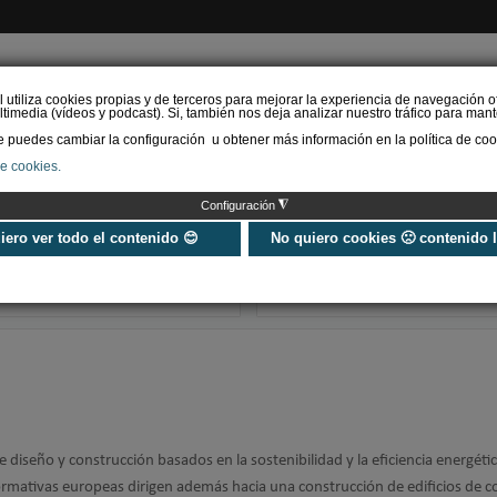
l utiliza cookies propias y de terceros para mejorar la experiencia de navegación o
timedia (vídeos y podcast). Si, también nos deja analizar nuestro tráfico para mant
puedes cambiar la configuración u obtener más información en la política de coo
de cookies.
AS RENOVABLES
CALEFACCIÓN
REFRIGERACIÓN
EFICIENCIA ENERGÉTI
◮
Configuración
Construcción
¿Cómo detectar
industrializada. Claves,
radón? Medici
uiero ver todo el contenido 😊
No quiero cookies 🙁 contenido 
ventajas y ejemplos
soluciones
actuales que marcan te…
 diseño y construcción basados en la sostenibilidad y la eficiencia energétic
rmativas europeas dirigen además hacia una construcción de edificios de