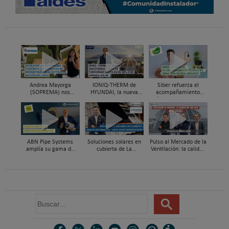
Andrea Mayorga
IONIQ-THERM de
Siber refuerza el
(SOPREMA) nos
HYUNDAI, la nueva
acompañamiento
presenta Skywater®, la
aerotermia capaz de
técnico en obra y el
cubierta azul-verde
funcionar hasta en un
soporte al instalador
98% con energía solar
con Global Services
ABN Pipe Systems
Soluciones solares en
Pulso al Mercado de la
amplía su gama de
cubierta de La
Ventilación: la calidad
soluciones preaisladas
Escandella - Nuevo
del aire deja de ser
con el nuevo sistema
Sistema ERI, Easy Roof
invisible
ABN WATER INSU-PE
Integration
B
u
s
c