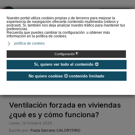
PRESUPUESTOS
❌
Nuestro portal utiliza cookies propias y de terceros para mejorar la
experiencia de navegación ofrecerte contenido multimedia (vídeos y
podcast). Si, también nos deja analizar nuestro tráfico para mantener tus
preferencias.
Recuerda que puedes cambiar la configuración u obtener más
información en la política de cookies.
SOPREMA impulsa la
política de cookies.
cubierta azul con el
sistema Skywater® y
◮
Configuración
Sopranature® en su n…
Si, quiero ver todo el contenido 😊
No quiero cookies 🙁 contenido limitado
Home
/
Construcción Sostenible
/
Ventilación y CAI
/
Ventilación forzada en viviendas ¿qué es y cómo funciona?
Ventilación forzada en viviendas
¿qué es y cómo funciona?
Lunes, 13 Octubre 2025
Escrito por
Paula Serrano CALORYFRIO