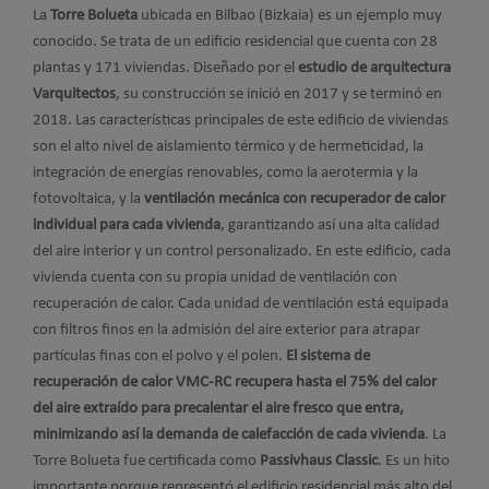
La
Torre Bolueta
ubicada en Bilbao (Bizkaia) es un ejemplo muy
conocido. Se trata de un edificio residencial que cuenta con 28
plantas y 171 viviendas. Diseñado por el
estudio de arquitectura
Varquitectos
, su construcción se inició en 2017 y se terminó en
2018. Las características principales de este edificio de viviendas
son el alto nivel de aislamiento térmico y de hermeticidad, la
integración de energías renovables, como la aerotermia y la
fotovoltaica, y la
ventilación mecánica con recuperador de calor
individual para cada vivienda
, garantizando así una alta calidad
del aire interior y un control personalizado. En este edificio, cada
vivienda cuenta con su propia unidad de ventilación con
recuperación de calor. Cada unidad de ventilación está equipada
con filtros finos en la admisión del aire exterior para atrapar
partículas finas con el polvo y el polen.
El sistema de
recuperación de calor VMC-RC recupera hasta el 75% del calor
del aire extraído para precalentar el aire fresco que entra,
minimizando así la demanda de calefacción de cada vivienda
. La
Torre Bolueta fue certificada como
Passivhaus Classic
. Es un hito
importante porque representó el edificio residencial más alto del