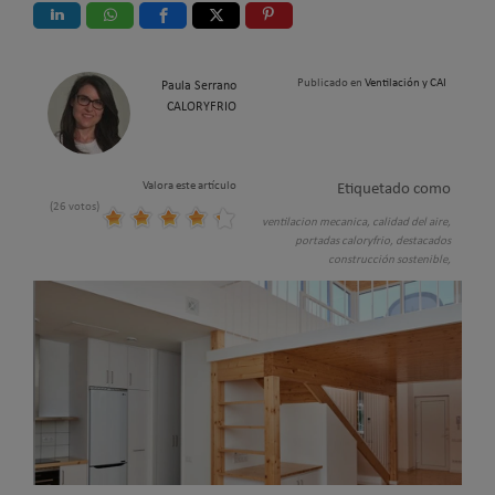
Publicado en
Ventilación y CAI
Paula Serrano
CALORYFRIO
Valora este artículo
Etiquetado como
(26 votos)
ventilacion mecanica,
calidad del aire,
portadas caloryfrio,
destacados
construcción sostenible,