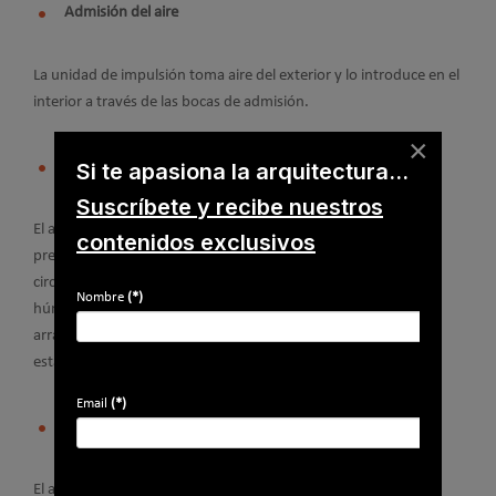
Admisión del aire
La unidad de impulsión toma aire del exterior y lo introduce en el
interior a través de las bocas de admisión.
×
Si te apasiona la arquitectura...
Circulación del aire
Suscríbete y recibe nuestros
El aire circula en la vivienda desde las zonas con admisión o
contenidos exclusivos
presión, pasando por las aberturas de paso hacia espacios de
circulación y distribuidores, en dirección hacia las zonas
Nombre
(*)
húmedas. Este flujo direccionado es el principio por el cual se
arrastran los contaminantes y la humedad generados en las
estancias habitables.
Email
(*)
Extracción del aire
El aire llega, pasando por las aberturas de paso, a las estancias