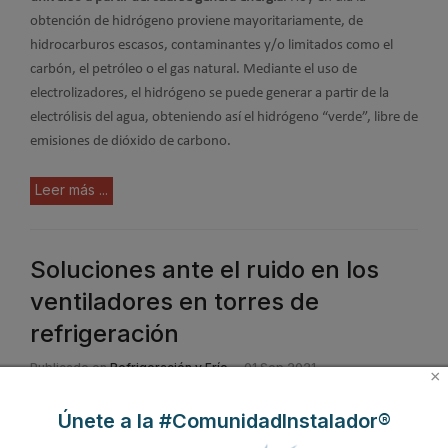
obtención de hidrógeno proviene mayoritariamente, de
hidrocarburos escasos, contaminantes y/o limitados como el
carbón, el petróleo o el gas natural. Mediante el uso de
electrolizadores, el hidrógeno se puede generar a partir de la
electrólisis del agua, obteniendo así el hidrógeno “verde”, libre de
emisiones de dióxido de carbono.
Leer más ...
Soluciones ante el ruido en los
ventiladores en torres de
refrigeración
Publicado en
Refrigeración y Frío
01 Sep 2021
×
Únete a la #ComunidadInstalador®