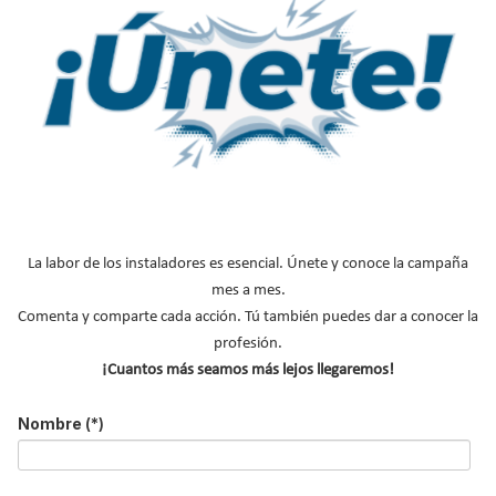
El nivel de ruido proveniente de una instalación de enfriamiento
es uno de los factores determinantes a la hora de elegir la
La labor de los instaladores es esencial. Únete y conoce la campaña
solución de refrigeración más adecuada
. Especialmente si
mes a mes.
hablamos de construcción civil, como sería en el caso de hoteles,
Comenta y comparte cada acción. Tú también puedes dar a conocer la
hospitales, centros comerciales, oficinas…el equipo a instalar
profesión.
debe ser de bajo impacto acústico.
¡Cuantos más seamos más lejos llegaremos!
Leer más ...
Nombre
(*)