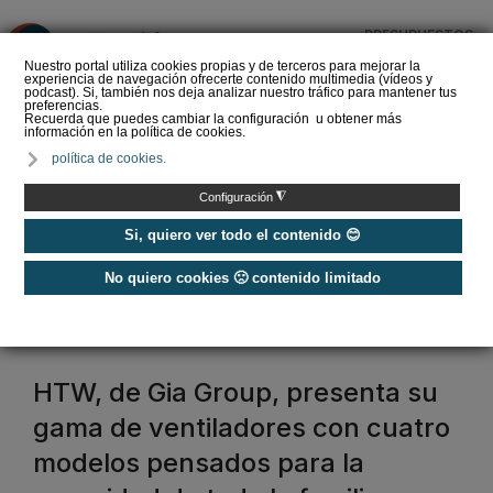
PRESUPUESTOS
❌
Nuestro portal utiliza cookies propias y de terceros para mejorar la
experiencia de navegación ofrecerte contenido multimedia (vídeos y
podcast). Si, también nos deja analizar nuestro tráfico para mantener tus
preferencias.
Recuerda que puedes cambiar la configuración u obtener más
información en la política de cookies.
SOPREMA impulsa la
política de cookies.
cubierta azul con el
sistema Skywater® y
◮
Configuración
Sopranature® en su n…
Si, quiero ver todo el contenido 😊
No quiero cookies 🙁 contenido limitado
Home
/
Ventiladores
ventilador
HTW, de Gia Group, presenta su
gama de ventiladores con cuatro
modelos pensados para la