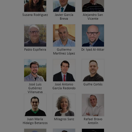
Susana Rodriguez
Javier García
Alejandro San
Breva
Vicente
Pablo Espiñeira
Guillermo
Dr. Iyad Al-Attar
Martínez López
José Luis
José Antonio
Guifre Cortés
Gutiérrez
García Redondo
Villanueva
Juan María
Milagros Sanz
Rafael Bravo
Hidalgo Betanzos
Antolín