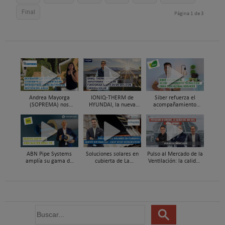
Final
Página 1 de 3
Andrea Mayorga
IONIQ-THERM de
Siber refuerza el
(SOPREMA) nos
HYUNDAI, la nueva
acompañamiento
presenta Skywater®, la
aerotermia capaz de
técnico en obra y el
cubierta azul-verde
funcionar hasta en un
soporte al instalador
98% con energía solar
con Global Services
ABN Pipe Systems
Soluciones solares en
Pulso al Mercado de la
amplía su gama de
cubierta de La
Ventilación: la calidad
soluciones preaisladas
Escandella - Nuevo
del aire deja de ser
con el nuevo sistema
Sistema ERI, Easy Roof
invisible
ABN WATER INSU-PE
Integration
B
u