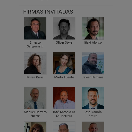
FIRMAS INVITADAS
Ernesto
Oliver Style
Iñaki Alonso
Sanguinetti
Miren Rivas
Marta Fuente
Javier Hernanz
Manuel Herrero
José Antonio La
José Ramón
Fuerte
Cal Herrera
Freire