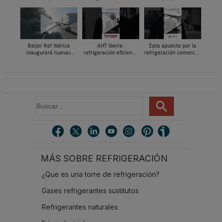
Cooling Systems Iberia
en soluciones HVAC&R
para un súper de
de alta eficiencia en
proximidad en Xixona
Feria C&R 2025
Beijer Ref Ibérica
AHT Iberia:
Epta apuesta por la
inaugurará nuevas
refrigeración eficiente
refrigeración comercial
instalaciones en
y a medida para el
sostenible con R290,
Madrid durante el
retail alimentario, en
CO₂ transcrítico en C&R
primer trimestre de
Feria C&R 2025
2026
B
u
s
c
a
r
MÁS SOBRE REFRIGERACIÓN
.
.
¿Que es una torre de refrigeración?
.
Gases refrigerantes sustitutos
Refrigerantes naturales