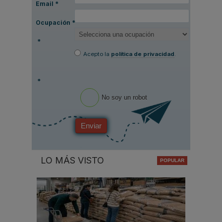
Email
*
Ocupación
*
*
Acepto la
política de privacidad
.
*
No soy un robot
Enviar
LO MÁS VISTO