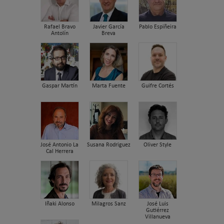
Rafael Bravo
Javier García
Pablo Espiñeira
Antolín
Breva
Gaspar Martín
Marta Fuente
Guifre Cortés
José Antonio La
Susana Rodriguez
Oliver Style
Cal Herrera
Iñaki Alonso
Milagros Sanz
José Luis
Gutiérrez
Villanueva