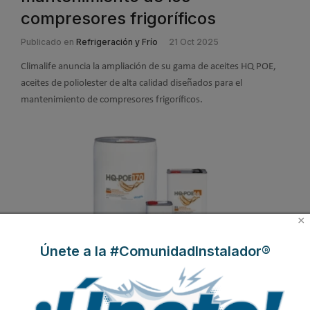
compresores frigoríficos
Publicado en
Refrigeración y Frío
21 Oct 2025
Climalife anuncia la ampliación de su gama de aceites HQ POE,
aceites de poliolester de alta calidad diseñados para el
mantenimiento de compresores frigoríficos.
×
Únete a la #ComunidadInstalador®
Leer más ...