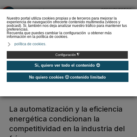
PRESUPUESTOS
❌
Nuestro portal utiliza cookies propias y de terceros para mejorar la
experiencia de navegación ofrecerte contenido multimedia (vídeos y
podcast). Si, también nos deja analizar nuestro tráfico para mantener tus
preferencias.
Recuerda que puedes cambiar la configuración u obtener más
información en la política de cookies.
Enfriamiento evaporativo:
política de cookies.
aplicaciones y
rendimiento energético
◮
Configuración
Si, quiero ver todo el contenido 😊
No quiero cookies 🙁 contenido limitado
Home
/
Frío industrial
frío industrial
La automatización y la eficiencia
energética condicionan la
competitividad en la industria del