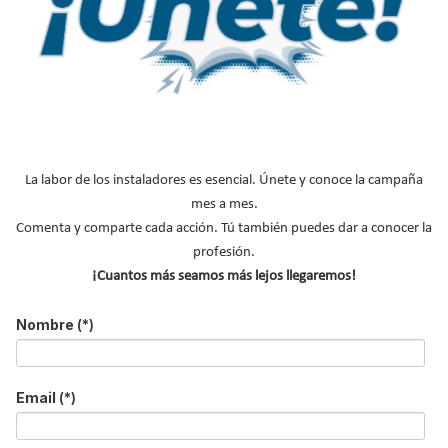
Innovación en refrigeración con
R-455A: Tecnifrío impulsa la
sostenibilidad en Sevilla
Publicado en
Refrigeración y Frío
03 Sep 2025
La labor de los instaladores es esencial. Únete y conoce la campaña
mes a mes.
Comenta y comparte cada acción. Tú también puedes dar a conocer la
profesión.
¡Cuantos más seamos más lejos llegaremos!
Nombre
(*)
Email
(*)
Herba Ricemills, parte del grupo Ebro Foods, amplía su capacidad