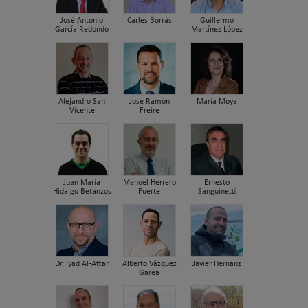
José Antonio
Carles Borrás
Guillermo
García Redondo
Martínez López
Alejandro San
José Ramón
María Moya
Vicente
Freire
Juan María
Manuel Herrero
Ernesto
Hidalgo Betanzos
Fuerte
Sanguinetti
Dr. Iyad Al-Attar
Alberto Vázquez
Javier Hernanz
Garea