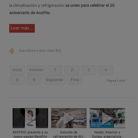
la climatización y refrigeración
se unen para celebrar el 20
aniversario de Asofrio
.
Leer más ...
Suscribirse a este canal RSS
Inicio
Anterior
1
2
3
4
5
6
Siguiente
Final
Página 1 de 6
ASOFRIO presenta a su
Solución de
Keyter, Intarcon y
nuevo equipo #asofrío
refrigeración de AHT
Genaq, especialistas