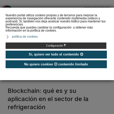
PRESUPUESTOS
❌
Nuestro portal utiliza cookies propias y de terceros para mejorar la
experiencia de navegación ofrecerte contenido multimedia (vídeos y
podcast). Si, también nos deja analizar nuestro tráfico para mantener tus
preferencias.
Recuerda que puedes cambiar la configuración u obtener más
información en la política de cookies.
Guía de equipos de
política de cookies.
refrigeración comercial y
frío industrial ¿Qué
◮
Configuración
soluciones exi…
Si, quiero ver todo el contenido 😊
No quiero cookies 🙁 contenido limitado
Home
/
Frío industrial
frío industrial
Blockchain: qué es y su
aplicación en el sector de la
refrigeración