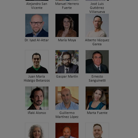
Alejandro San
Manuel Herrero
José Luis
Vicente
Fuerte
Gutiérrez
Villanueva
Dr. Iyad Al-Attar
María Moya
Alberto Vázquez
Garea
Juan María
Gaspar Martín
Ernesto
Hidalgo Betanzos
Sanguinetti
Iñaki Alonso
Guillermo
Marta Fuente
Martínez López