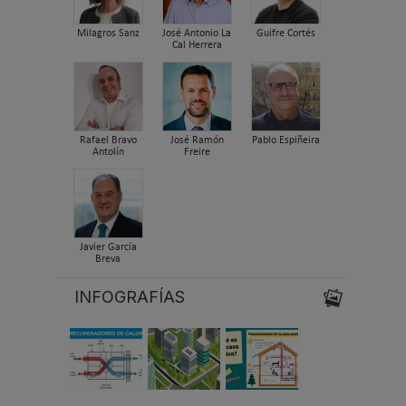
Milagros Sanz
José Antonio La
Guifre Cortés
Cal Herrera
Rafael Bravo
José Ramón
Pablo Espiñeira
Antolín
Freire
Javier García
Breva
INFOGRAFÍAS