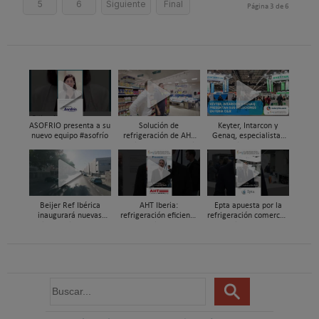
5
6
Siguiente
Final
Página 3 de 6
ASOFRIO presenta a su
Solución de
Keyter, Intarcon y
nuevo equipo #asofrío
refrigeración de AHT
Genaq, especialistas
Cooling Systems Iberia
en soluciones HVAC&R
para un súper de
de alta eficiencia en
proximidad en Xixona
Feria C&R 2025
Beijer Ref Ibérica
AHT Iberia:
Epta apuesta por la
inaugurará nuevas
refrigeración eficiente
refrigeración comercial
instalaciones en
y a medida para el
sostenible con R290,
Madrid durante el
retail alimentario, en
CO₂ transcrítico en C&R
primer trimestre de
Feria C&R 2025
2026
B
u
s