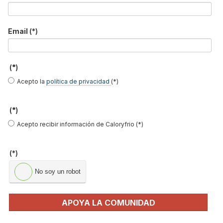
sostenibilidad
Publicado en
Hemeroteca Ferias
04 Nov 2019
Email
(*)
(*)
Acepto la
política de privacidad
(*)
(*)
Acepto recibir información de Caloryfrio (*)
(*)
AEFYT, Asociación de Empresas del Frío y sus Tecnologías
, reúne
No soy un robot
a cuatro empresas asociadas en un debate que realizará una
visión de 360 grados sobre la actualidad del sector del frío:
APOYA LA COMUNIDAD
mantenimiento de instalaciones, nuevas tecnologías IoT, ahorro
energético y refrigerantes alternativos sostenibles. El Encuentro