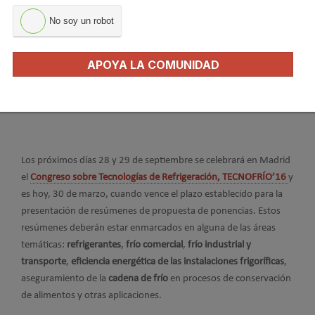
No soy un robot
APOYA LA COMUNIDAD
Los próximos días 28 y 29 de septiembre se celebrará en Madrid
el
Congreso sobre Tecnologías de Refrigeración, TECNOFRÍO’16
y
es hoy, 30 de marzo, cuando vence el plazo establecido para la
presentación de resúmenes de propuesta de ponencias. Estos
resúmenes deberán estar enmarcados en alguna de las áreas
temáticas:
refrigerantes
,
frío comercial
,
frío industrial y
transporte
,
eficiencia energética de las instalaciones frigoríficas
,
aseguramiento de la
cadena de frío
en procesos de conservación
de alimentos y otras aplicaciones.