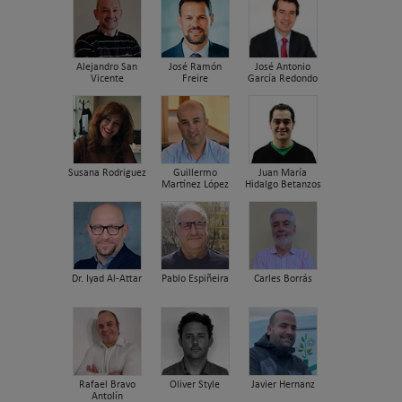
Alejandro San
José Ramón
José Antonio
Vicente
Freire
García Redondo
Susana Rodriguez
Guillermo
Juan María
Martínez López
Hidalgo Betanzos
Dr. Iyad Al-Attar
Pablo Espiñeira
Carles Borrás
Rafael Bravo
Oliver Style
Javier Hernanz
Antolín