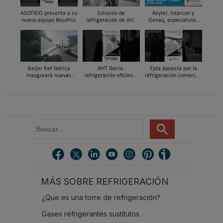
ASOFRIO presenta a su
Solución de
Keyter, Intarcon y
nuevo equipo #asofrío
refrigeración de AHT
Genaq, especialistas
Cooling Systems Iberia
en soluciones HVAC&R
para un súper de
de alta eficiencia en
proximidad en Xixona
Feria C&R 2025
Beijer Ref Ibérica
AHT Iberia:
Epta apuesta por la
inaugurará nuevas
refrigeración eficiente
refrigeración comercial
instalaciones en
y a medida para el
sostenible con R290,
Madrid durante el
retail alimentario, en
CO₂ transcrítico en C&R
primer trimestre de
Feria C&R 2025
2026
B
u
s
c
a
r
MÁS SOBRE REFRIGERACIÓN
.
.
¿Que es una torre de refrigeración?
.
Gases refrigerantes sustitutos