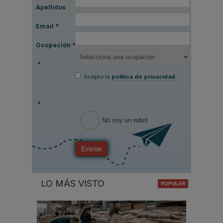
Apellidos
Email
*
Ocupación
*
*
Acepto la
política de privacidad
.
*
No soy un robot
Enviar
LO MÁS VISTO