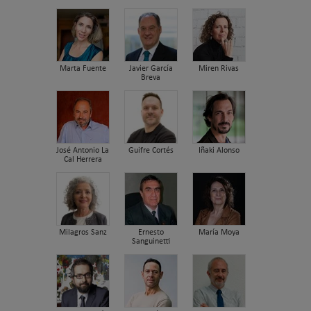
Marta Fuente
Javier García
Miren Rivas
Breva
José Antonio La
Guifre Cortés
Iñaki Alonso
Cal Herrera
Milagros Sanz
Ernesto
María Moya
Sanguinetti