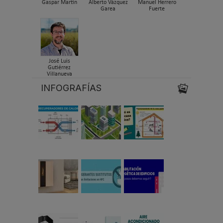
Gaspar Martín
Alberto Vázquez
Manuel Herrero
Garea
Fuerte
José Luis
Gutiérrez
Villanueva
INFOGRAFÍAS