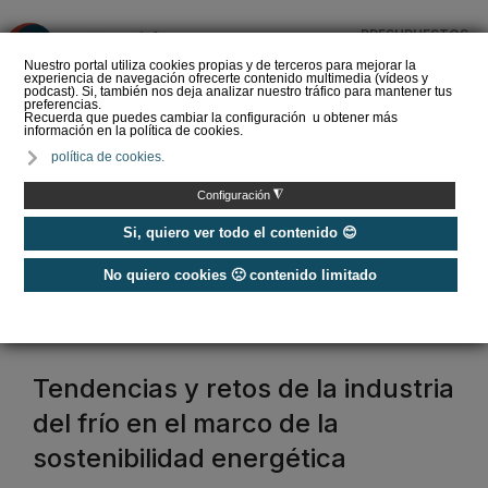
PRESUPUESTOS
❌
Nuestro portal utiliza cookies propias y de terceros para mejorar la
experiencia de navegación ofrecerte contenido multimedia (vídeos y
podcast). Si, también nos deja analizar nuestro tráfico para mantener tus
preferencias.
Recuerda que puedes cambiar la configuración u obtener más
información en la política de cookies.
Guía de equipos de
política de cookies.
refrigeración comercial y
frío industrial ¿Qué
◮
Configuración
soluciones exi…
Si, quiero ver todo el contenido 😊
No quiero cookies 🙁 contenido limitado
Home
/
Frío industrial
frío industrial
Tendencias y retos de la industria
del frío en el marco de la
sostenibilidad energética