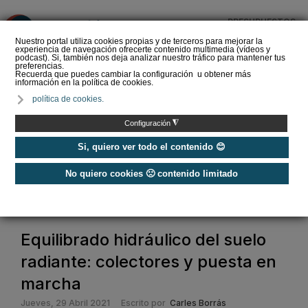
PRESUPUESTOS
❌
Nuestro portal utiliza cookies propias y de terceros para mejorar la
experiencia de navegación ofrecerte contenido multimedia (vídeos y
podcast). Si, también nos deja analizar nuestro tráfico para mantener tus
preferencias.
Recuerda que puedes cambiar la configuración u obtener más
información en la política de cookies.
THERMIO® MAX, el
política de cookies.
mortero clave en la
eficiencia del suelo
◮
Configuración
radiante para calefacc…
Si, quiero ver todo el contenido 😊
No quiero cookies 🙁 contenido limitado
Home
/
Calefacción
/
Suelo y techo radiante
/
Equilibrado hidráulico del suelo radiante: colectores y puesta en marcha
Equilibrado hidráulico del suelo
radiante: colectores y puesta en
marcha
Jueves, 29 Abril 2021
Escrito por
Carles Borrás