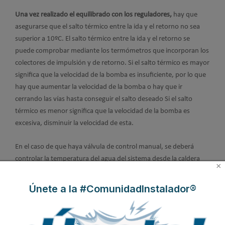
Una vez realizado el equilibrado con los reguladores,
hay que
asegurarse que el salto térmico entre la ida y el retorno no sea
superior a 10ºC. El salto térmico entre la ida y el retorno se
puede comprobar mediante los termómetros que incorporan los
colectores de impulsión y de retorno. Si el salto térmico es mayor
significa que la velocidad de la bomba es insuficiente, por lo que
hay que aumentar la velocidad de la bomba o hay que ir
cerrando las vías hasta conseguir el salto deseado Si el salto
térmico es menor significa que la velocidad de la bomba es
excesiva, disminuir la velocidad de esta.
En el caso de que haya válvula de control manual, se deberá
controlar la temperatura del agua del sistema desde la caldera
×
para evitar sobrecalentamiento. Esto se puede efectuar
mediante un sensor de temperatura externa o mediante un
Únete a la #ComunidadInstalador®
sensor central interior y respectivos equipos de control.
Finalmente se ajustan todos los elementos de regulación y