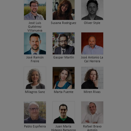
José Luis
Susana Rodriguez
Oliver Style
Gutiérrez
Villanueva
José Ramón
Gaspar Martín
José Antonio La
Freire
Cal Herrera
Milagros Sanz
Marta Fuente
Miren Rivas
Pablo Espiñeira
Juan María
Rafael Bravo
Hidalgo Betanzos
Antolín