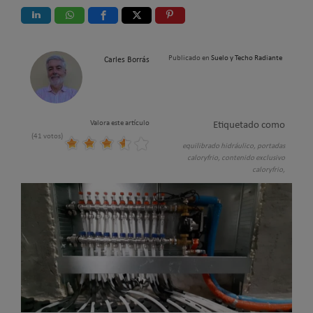
Publicado en
Suelo y Techo Radiante
Carles Borrás
Valora este artículo
Etiquetado como
(41 votos)
equilibrado hidráulico,
portadas
caloryfrio,
contenido exclusivo
caloryfrio,