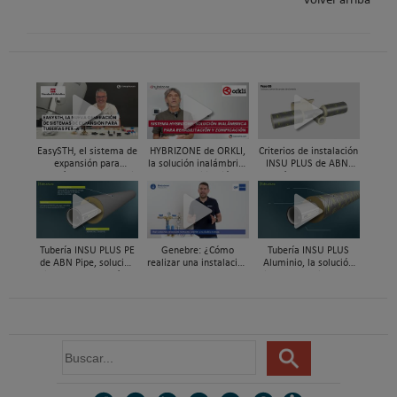
volver arriba
EasySTH, el sistema de
HYBRIZONE de ORKLI,
Criterios de instalación
expansión para
la solución inalámbrica
INSU PLUS de ABN,
tuberías PEX-a | Jordi
para rehabilitación y
Guía paso a paso
Mestres, Standard
zonificación del clima
Hidráulica
en vivienda
Tubería INSU PLUS PE
Genebre: ¿Cómo
Tubería INSU PLUS
de ABN Pipe, solución
realizar una instalación
Aluminio, la solución
integral en tuberías
con reductoras a
integral en sistemas
preaisladas
presión?
preaislados de ABN
Pipe Systems
B
u
s