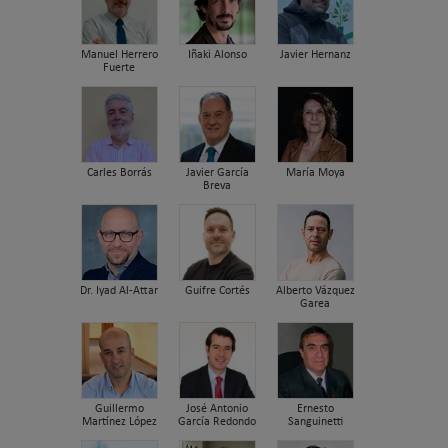
Manuel Herrero
Iñaki Alonso
Javier Hernanz
Fuerte
Carles Borrás
Javier García
María Moya
Breva
Dr. Iyad Al-Attar
Guifre Cortés
Alberto Vázquez
Garea
Guillermo
José Antonio
Ernesto
Martínez López
García Redondo
Sanguinetti