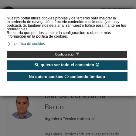
PRESUPUESTOS
❌
Nuestro portal utiliza cookies propias y de terceros para mejorar la
experiencia de navegación ofrecerte contenido multimedia (vídeos y
podcast). Si, también nos deja analizar nuestro tráfico para mantener tus
preferencias.
Recuerda que puedes cambiar la configuración u obtener más
información en la política de cookies.
La Liga de los
política de cookies.
Instaladores: Los Titanes
del Amperio (Episodio 3)
◮
Configuración
Si, quiero ver todo el contenido 😊
No quiero cookies 🙁 contenido limitado
Home
/
Etiquetas
/
Manuel Echevarría Barrio
Manuel Echevarría
Barrio
Ingeniero Técnico Industrial
Ingeniero Técnico Industrial especializado