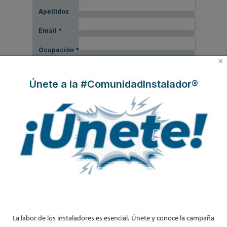
Apellidos
Email
*
Ocupación
*
×
*
Únete a la #ComunidadInstalador®
Acepto la
política de privacidad
.
*
No soy un robot
Enviar
LO MÁS VISTO
La labor de los instaladores es esencial. Únete y conoce la campaña