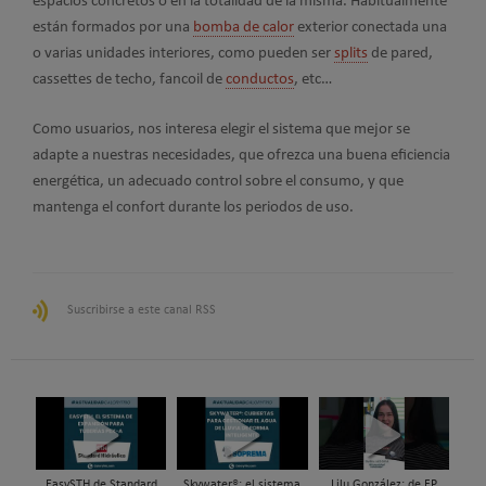
espacios concretos o en la totalidad de la misma. Habitualmente
están formados por una
bomba de calor
exterior conectada una
o varias unidades interiores, como pueden ser
splits
de pared,
cassettes de techo, fancoil de
conductos
, etc…
Como usuarios, nos interesa elegir el sistema que mejor se
adapte a nuestras necesidades, que ofrezca una buena eficiencia
energética, un adecuado control sobre el consumo, y que
mantenga el confort durante los periodos de uso.
Suscribirse a este canal RSS
EasySTH de Standard
Skywater®: el sistema
Lilu González: de FP