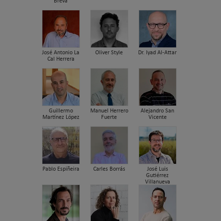
Breva
José Antonio La
Oliver Style
Dr. Iyad Al-Attar
Cal Herrera
Guillermo
Manuel Herrero
Alejandro San
Martínez López
Fuerte
Vicente
Pablo Espiñeira
Carles Borrás
José Luis
Gutiérrez
Villanueva