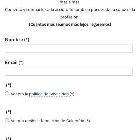
mes a mes.
Comenta y comparte cada acción. Tú también puedes dar a conocer la
profesión.
¡Cuantos más seamos más lejos llegaremos!
El precio del pellet vuelve a subir…
Nombre
(*)
Recuperadores de calor: qué son, cómo
funcionan y cuándo son…
Email
(*)
Consejos para ahorrar con el aire
acondicionado
El precio de los biocombustibles cambia en
(*)
2026: fuerte subi…
Acepto la
política de privacidad
(*)
¿Cómo detectar el gas radón? Medición y
soluciones
Haier Perla Premium S: Confort, eficiencia y
(*)
tecnología para…
Acepto recibir información de Caloryfrio (*)
FIRMAS INVITADAS
(*)