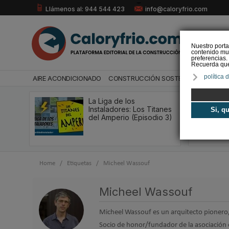
Llámenos al: 944 544 423
info@caloryfrio.com
Nuestro porta
contenido mul
preferencias.
Recuerda que 
política 
AIRE ACONDICIONADO
CONSTRUCCIÓN SOSTENIBLE
ENERGÍ
La Liga de los
Instaladores: Los Titanes
Si, q
del Amperio (Episodio 3)
Home
/
Etiquetas
/
Micheel Wassouf
Micheel Wassouf
Micheel Wassouf es un arquitecto pionero,
Socio de honor/fundador de la asociación o