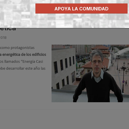
APOYA LA COMUNIDAD
 Passivhaus en la normativa EECN, una
ética
2018
s como protagonistas
a energética de los edificios
ios llamados “Energía Casi
ebe desarrollar este año las