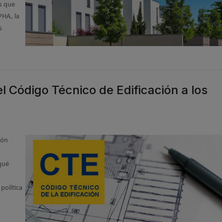
s que
PHA, la
s
l Código Técnico de Edificación a los
ión
 qué
política
o