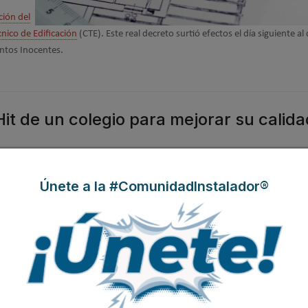
ción del
nico de Edificación
(CTE). Este real decreto surtió efectos el día siguiente al
antos Inocentes.
it de un colegio para mejorar su calida
Únete a la #ComunidadInstalador®
rPHit)
idad del
s.