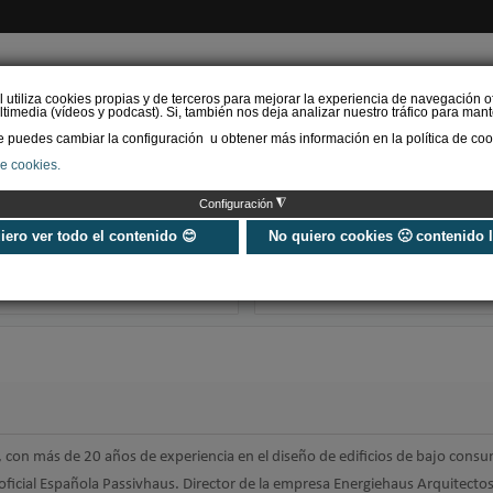
l utiliza cookies propias y de terceros para mejorar la experiencia de navegación o
timedia (vídeos y podcast). Si, también nos deja analizar nuestro tráfico para mant
puedes cambiar la configuración u obtener más información en la política de coo
de cookies.
AS RENOVABLES
CALEFACCIÓN
REFRIGERACIÓN
EFICIENCIA ENERGÉTI
◮
Configuración
Universo Aniversario - Un
Verifactu en
año, muchos momentos
climatización: 
uiero ver todo el contenido 😊
No quiero cookies 🙁 contenido 
exigir la ley a t
programa de g
 con más de 20 años de experiencia en el diseño de edificios de bajo cons
ficial Española Passivhaus. Director de la empresa Energiehaus Arquitectos