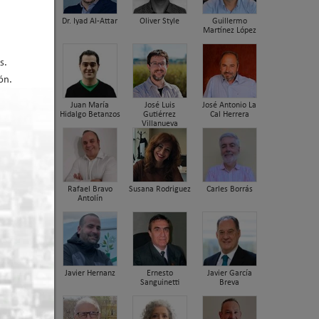
Dr. Iyad Al-Attar
Oliver Style
Guillermo
Martínez López
s.
ón.
Juan María
José Luis
José Antonio La
Hidalgo Betanzos
Gutiérrez
Cal Herrera
Villanueva
Rafael Bravo
Susana Rodriguez
Carles Borrás
Antolín
Javier Hernanz
Ernesto
Javier García
Sanguinetti
Breva