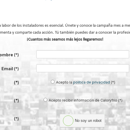
s
a de
a labor de los instaladores es esencial. Únete y conoce la campaña mes a me
menta y comparte cada acción. Tú también puedes dar a conocer la profesi
¡Cuantos más seamos más lejos llegaremos!
ssivhaus en el verano Mediterráneo
ombre
(*)
Email
(*)
 templado-frío, ya ha sido
iferentes estudios de
Acepto la
política de privacidad
(*)
(*)
Acepto recibir información de Caloryfrio (*)
(*)
(*)
No soy un robot