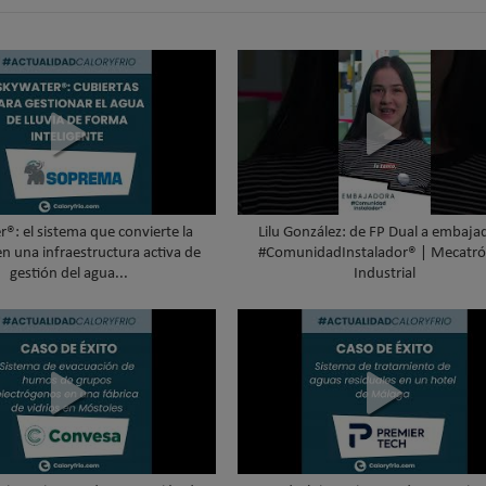
®: el sistema que convierte la
Lilu González: de FP Dual a embaja
en una infraestructura activa de
#ComunidadInstalador® | Mecatró
gestión del agua...
Industrial