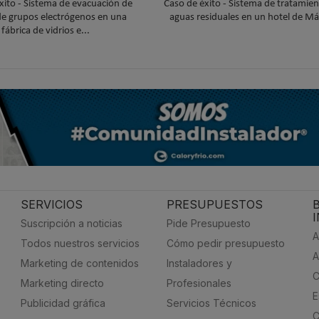
xito - Sistema de evacuación de
Caso de éxito - Sistema de tratamie
e grupos electrógenos en una
aguas residuales en un hotel de Má
fábrica de vidrios e...
SERVICIOS
PRESUPUESTOS
Suscripción a noticias
Pide Presupuesto
A
Todos nuestros servicios
Cómo pedir presupuesto
A
Marketing de contenidos
Instaladores y
C
Marketing directo
Profesionales
E
Publicidad gráfica
Servicios Técnicos
C