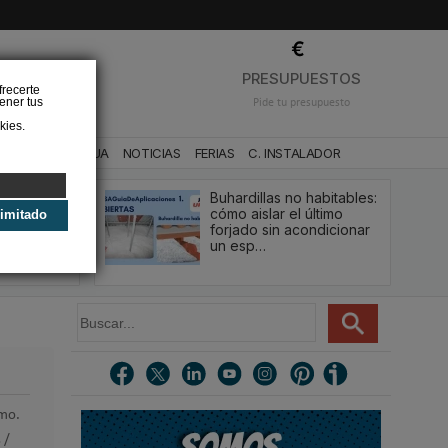
❌
PRESUPUESTOS
frecerte
ener tus
Pide tu presupuesto
kies.
CA
BAÑO Y AGUA
NOTICIAS
FERIAS
C. INSTALADOR
Buhardillas no habitables:
qué le va a
cómo aislar el último
limitado
u
forjado sin acondicionar
estión y…
un esp…
B
u
s
c
a
r
umo.
.
 /
.