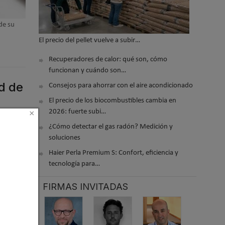
 de su
El precio del pellet vuelve a subir…
Recuperadores de calor: qué son, cómo
funcionan y cuándo son…
d de
Consejos para ahorrar con el aire acondicionado
El precio de los biocombustibles cambia en
2026: fuerte subi…
×
¿Cómo detectar el gas radón? Medición y
soluciones
Haier Perla Premium S: Confort, eficiencia y
tecnología para…
FIRMAS INVITADAS