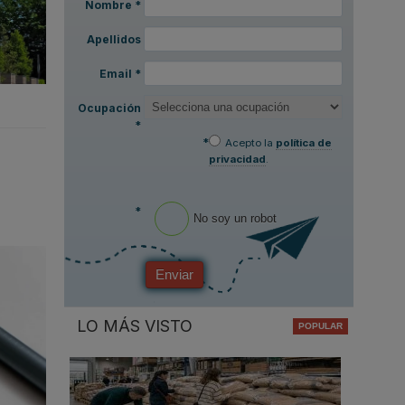
Nombre
*
Apellidos
Email
*
Ocupación
*
*
Acepto la
política de
privacidad
.
*
No soy un robot
Enviar
LO MÁS VISTO