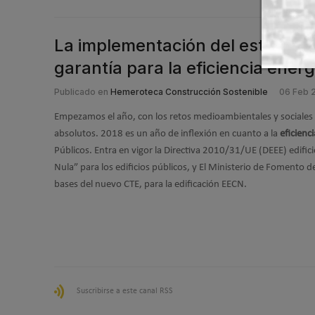
La implementación del estándar
garantía para la eficiencia energ
Publicado en
Hemeroteca Construcción Sostenible
06 Feb 
Empezamos el año, con los retos medioambientales y sociale
absolutos. 2018 es un año de inflexión en cuanto a la
eficienci
Públicos. Entra en vigor la Directiva 2010/31/UE (DEEE) edific
Nula” para los edificios públicos, y El Ministerio de Fomento d
bases del nuevo CTE, para la edificación EECN.
Suscribirse a este canal RSS