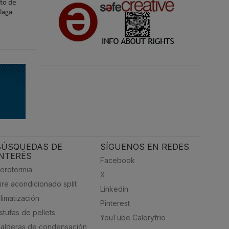
nto de
laga
BÚSQUEDAS DE
SÍGUENOS EN REDES
INTERÉS
Facebook
erotermia
X
ire acondicionado split
Linkedin
limatización
Pinterest
stufas de pellets
YouTube Caloryfrio
alderas de condensación