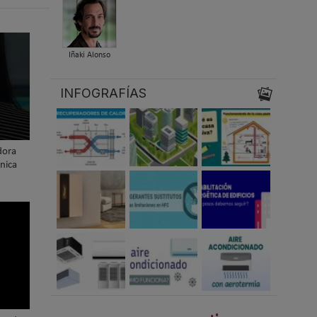
Iñaki Alonso
INFOGRAFÍAS
dora
nica