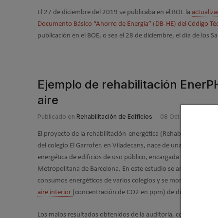
El 27 de diciembre del 2019 se publicaba en el BOE la
actualiza
Documento Básico “Ahorro de Energía” (DB-HE) del Código Téc
publicación en el BOE, o sea el 28 de diciembre, el día de los S
Ejemplo de rehabilitación EnerPH
aire
Publicado en
Rehabilitación de Edificios
08 Oct 2019
El proyecto de la rehabilitación-energética (Rehabilitación-Ene
del colegio El Garrofer, en Viladecans, nace de una auditoría
energética de edificios de uso público, encargada por el Área
Metropolitana de Barcelona. En este estudio se analizan los
consumos energéticos de varios colegios y se monitoriza la
cal
aire interior
(concentración de CO2 en ppm) de dichos edificio
Los malos resultados obtenidos de la auditoría, con picos de