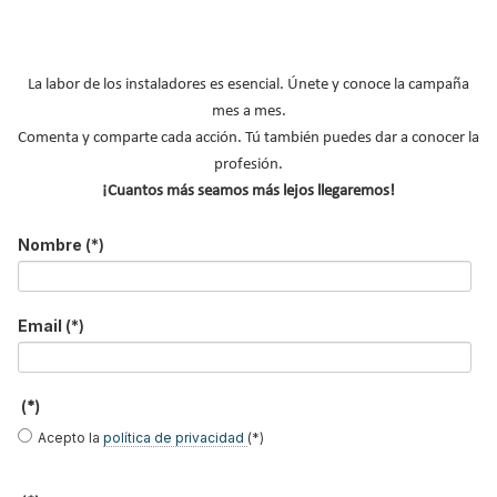
Enviar
La labor de los instaladores es esencial. Únete y conoce la campaña
mes a mes.
LO MÁS VISTO
Comenta y comparte cada acción. Tú también puedes dar a conocer la
profesión.
¡Cuantos más seamos más lejos llegaremos!
Nombre
(*)
El precio del pellet vuelve a subir…
Email
(*)
Recuperadores de calor: qué son, cómo
funcionan y cuándo son…
(*)
Consejos para ahorrar con el aire
Acepto la
política de privacidad
(*)
acondicionado
El precio de los biocombustibles cambia en