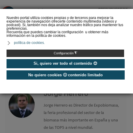
PRESUPUESTOS
❌
Nuestro portal utiliza cookies propias y de terceros para mejorar la
experiencia de navegación ofrecerte contenido multimedia (vídeos y
podcast). Si, también nos deja analizar nuestro tráfico para mantener tus
preferencias.
Recuerda que puedes cambiar la configuración u obtener más
información en la política de cookies.
La Liga de los
política de cookies.
Instaladores: Los Titanes
del Amperio (Episodio 3)
◮
Configuración
Si, quiero ver todo el contenido 😊
No quiero cookies 🙁 contenido limitado
Home
/
Etiquetas
/
Jorge Herrero
Jorge Herrero
Jorge Herrero es Director de Expobiomasa,
la feria profesional del sector de la
biomasa más importante en España y una
de las TOP5 a nivel mundial.