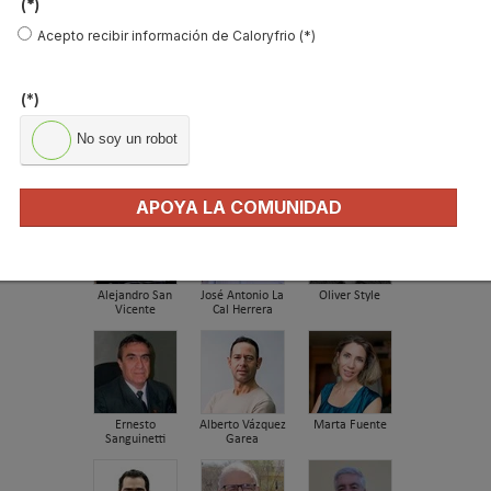
(*)
2026: fuerte subi…
Acepto recibir información de Caloryfrio (*)
¿Cómo detectar el gas radón? Medición y
soluciones
(*)
Haier Perla Premium S: Confort, eficiencia y
tecnología para…
No soy un robot
FIRMAS INVITADAS
APOYA LA COMUNIDAD
Alejandro San
José Antonio La
Oliver Style
Vicente
Cal Herrera
Ernesto
Alberto Vázquez
Marta Fuente
Sanguinetti
Garea