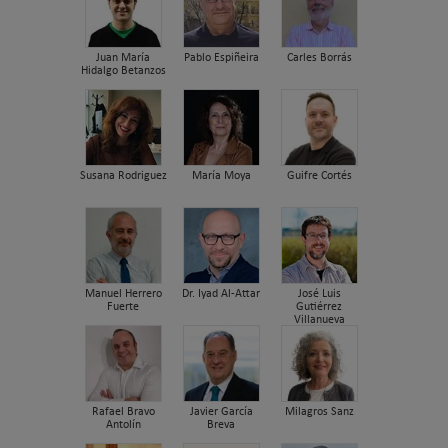
Juan María
Pablo Espiñeira
Carles Borrás
Hidalgo Betanzos
Susana Rodriguez
María Moya
Guifre Cortés
Manuel Herrero
Dr. Iyad Al-Attar
José Luis
Fuerte
Gutiérrez
Villanueva
Rafael Bravo
Javier García
Milagros Sanz
Antolín
Breva