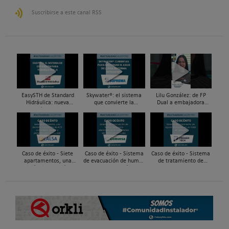
Suscribirse a este canal RSS
EasySTH de Standard
Skywater®: el sistema
Lilu González: de FP
Hidráulica: nueva
que convierte la
Dual a embajadora
generación en sistemas
cubierta en una
#ComunidadInstalador®
de expansión para
infraestructura activa de
| Mecatrónica Industrial
tuberías PEX
gestión del agua...
Caso de éxito - Siete
Caso de éxito - Sistema
Caso de éxito - Sistema
apartamentos, una
de evacuación de humos
de tratamiento de
decisión: instalación de
de grupos electrógenos
aguas residuales en un
ACS confortable, flexible
en una fábrica de vidrios
hotel de Málaga
y pens...
e...