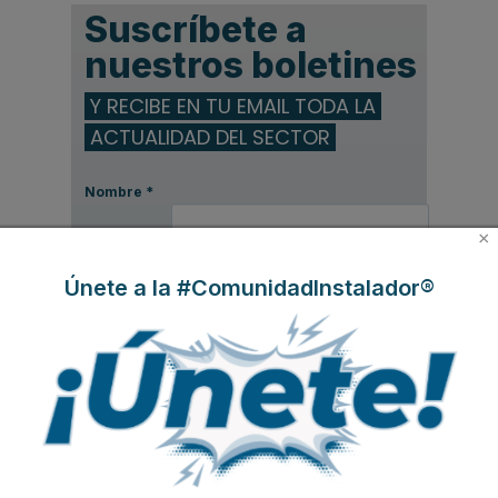
Suscríbete a
nuestros boletines
Y RECIBE EN TU EMAIL TODA LA
ACTUALIDAD DEL SECTOR
Nombre
*
Apellidos
×
Email
*
Únete a la #ComunidadInstalador®
Ocupación
*
*
Acepto la
política de privacidad
.
*
No soy un robot