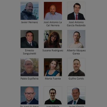
Javier Hernanz
José Antonio La
José Antonio
Cal Herrera
García Redondo
Ernesto
Susana Rodriguez
Alberto Vázquez
Sanguinetti
Garea
Pablo Espiñeira
Marta Fuente
Guifre Cortés
Dr. Iyad Al-Attar
Juan María
Javier García