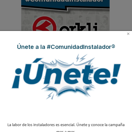
×
Únete a la #ComunidadInstalador®
NOTICIAS DESTACADAS
Suscríbete a
nuestros boletines
Y RECIBE EN TU EMAIL TODA LA
ACTUALIDAD DEL SECTOR
Nombre
*
La labor de los instaladores es esencial. Únete y conoce la campaña