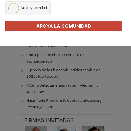
No soy un robot
El precio del pellet vuelve a subir…
APOYA LA COMUNIDAD
Recuperadores de calor: qué son, cómo
funcionan y cuándo son…
Consejos para ahorrar con el aire
acondicionado
El precio de los biocombustibles cambia en
2026: fuerte subi…
¿Cómo detectar el gas radón? Medición y
soluciones
Haier Perla Premium S: Confort, eficiencia y
tecnología para…
FIRMAS INVITADAS