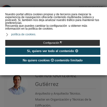
PRESUPUESTOS
❌
Nuestro portal utiliza cookies propias y de terceros para mejorar la
experiencia de navegación ofrecerte contenido multimedia (vídeos y
podcast). Si, también nos deja analizar nuestro tráfico para mantener tus
preferencias.
Recuerda que puedes cambiar la configuración u obtener más
información en la política de cookies.
La Liga de los
política de cookies.
Instaladores: Los Titanes
del Amperio (Episodio 3)
◮
Configuración
Si, quiero ver todo el contenido 😊
No quiero cookies 🙁 contenido limitado
Home
/
Etiquetas
/
Carlos González Gutiérrez
Carlos González
Gutiérrez
Arquitecto y Arquitecto Técnico.
Master en Organización y Técnicas de la
Edificación.