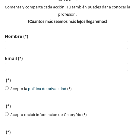
mes a mes.
Apellidos
Comenta y comparte cada acción. Tú también puedes dar a conocer la
Email
*
profesión.
¡Cuantos más seamos más lejos llegaremos!
Ocupación
*
Nombre
(*)
*
Acepto la
política de privacidad
.
Email
(*)
*
No soy un robot
(*)
Enviar
Acepto la
política de privacidad
(*)
(*)
LO MÁS VISTO
Acepto recibir información de Caloryfrio (*)
(*)