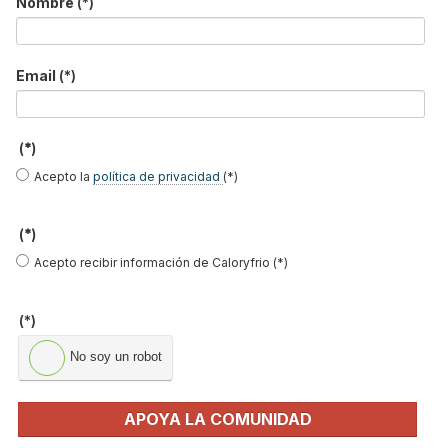
No soy un robot
Nombre
(*)
Enviar
Email
(*)
LO MÁS VISTO
(*)
Acepto la
política de privacidad
(*)
(*)
Acepto recibir información de Caloryfrio (*)
El precio del pellet vuelve a subir…
(*)
Recuperadores de calor: qué son, cómo
No soy un robot
funcionan y cuándo son…
Consejos para ahorrar con el aire
APOYA LA COMUNIDAD
acondicionado