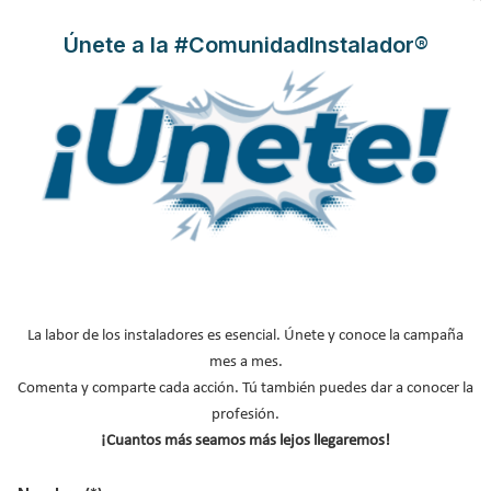
Suscríbete a
Únete a la #ComunidadInstalador®
nuestros boletines
Y RECIBE EN TU EMAIL TODA LA
ACTUALIDAD DEL SECTOR
Nombre
*
Apellidos
Email
*
Ocupación
*
La labor de los instaladores es esencial. Únete y conoce la campaña
mes a mes.
*
Comenta y comparte cada acción. Tú también puedes dar a conocer la
Acepto la
política de privacidad
.
profesión.
¡Cuantos más seamos más lejos llegaremos!
*