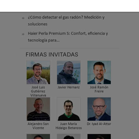
El precio de los biocombustibles cambia en
2026: fuerte subi…
¿Cómo detectar el gas radón? Medición y
soluciones
Haier Perla Premium S: Confort, eficiencia y
tecnología para…
FIRMAS INVITADAS
José Luis
Javier Hernanz
José Ramón
Gutiérrez
Freire
Villanueva
Alejandro San
Juan María
Dr. Iyad Al-Attar
Vicente
Hidalgo Betanzos