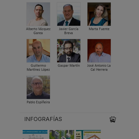
Alberto Vázquez
Javier García
Marta Fuente
Garea
Breva
Guillermo
Gaspar Martín
José Antonio La
Martínez López
Cal Herrera
Pablo Espiñeira
INFOGRAFÍAS