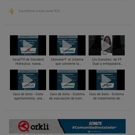
Suscribirse a este canal RSS
EasySTH de Standard
Skywater®: el sistema
Lilu González: de FP
Hidráulica: nueva
que convierte la
Dual a embajadora
generación en sistemas
cubierta en una
#ComunidadInstalador®
de expansión para
infraestructura activa de
| Mecatrónica Industrial
tuberías PEX
gestión del agua...
Caso de éxito - Siete
Caso de éxito - Sistema
Caso de éxito - Sistema
apartamentos, una
de evacuación de humos
de tratamiento de
decisión: instalación de
de grupos electrógenos
aguas residuales en un
ACS confortable, flexible
en una fábrica de vidrios
hotel de Málaga
y pens...
e...