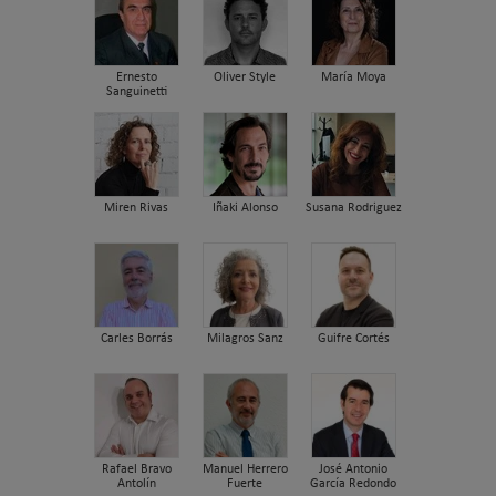
Ernesto
Oliver Style
María Moya
Sanguinetti
Miren Rivas
Iñaki Alonso
Susana Rodriguez
Carles Borrás
Milagros Sanz
Guifre Cortés
Rafael Bravo
Manuel Herrero
José Antonio
Antolín
Fuerte
García Redondo