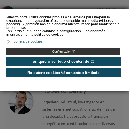
PRESUPUESTOS
❌
Nuestro portal utiliza cookies propias y de terceros para mejorar la
experiencia de navegación ofrecerte contenido multimedia (vídeos y
podcast). Si, también nos deja analizar nuestro tráfico para mantener tus
preferencias.
Recuerda que puedes cambiar la configuración u obtener más
información en la política de cookies.
La Liga de los
política de cookies.
Instaladores: Los Titanes
del Amperio (Episodio 3)
◮
Configuración
Si, quiero ver todo el contenido 😊
No quiero cookies 🙁 contenido limitado
Home
/
Etiquetas
/
Roberto Garay
Roberto Garay
Ingeniero Industrial, investigador en
sistemas energéticos. A lo largo de más de
una década, ha abordado la transición
energética en la edificación desde diversos