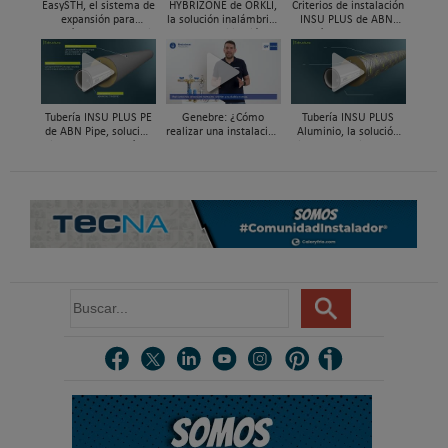
EasySTH, el sistema de
HYBRIZONE de ORKLI,
Criterios de instalación
expansión para
la solución inalámbrica
INSU PLUS de ABN,
tuberías PEX-a | Jordi
para rehabilitación y
Guía paso a paso
Mestres, Standard
zonificación del clima
Hidráulica
en vivienda
Tubería INSU PLUS PE
Genebre: ¿Cómo
Tubería INSU PLUS
de ABN Pipe, solución
realizar una instalación
Aluminio, la solución
integral en tuberías
con reductoras a
integral en sistemas
preaisladas
presión?
preaislados de ABN
Pipe Systems
B
u
s
c
a
r
.
.