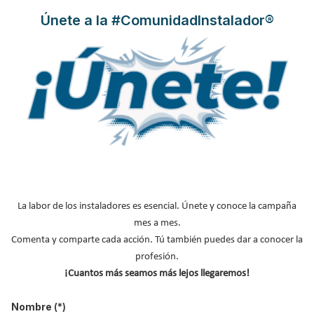
Zona climática
Alto
Únete a la #ComunidadInstalador®
Temperatura impulsión
Alto
Tipo de emisor
Muy alto
Fotovoltaica
Muy alto
A continuación, hacemos un nuevo cálculo, para ver cuánto
consume una bomba de calor en invierno. Esta vez, nos basamos
en una
demanda térmica de calefacción de 65 kWh/m2 y año
La labor de los instaladores es esencial. Únete y conoce la campaña
para la misma vivienda de 100 m2, pero que no ha sido
mes a mes.
construida con criterios de ahorro energético
. Dicha demanda
Comenta y comparte cada acción. Tú también puedes dar a conocer la
supone un total de 6.500 kWh de demanda térmica al año. Si
profesión.
dicha demanda la cubrimos con la bomba de calor con un SCOP
¡Cuantos más seamos más lejos llegaremos!
de 4, el resultado es un consumo eléctrico de 1.625 kWh
anuales. Dicho consumo para un coste de 0,18 €/kWh, resulta
Nombre
(*)
en unos
292,5 euros anuales
.