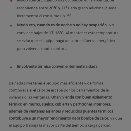
Modo confort
, cuando hay ocupación en la vivienda. Se
recomienda entre
20
°C y 21
°
Cada grado adicional puede
incrementar el consumo un 7%.
Modo eco, cuando es de noche o no hay ocupación
. No
conviene bajar de
17-18
°C
. Al mantener esta temperatura
se evita que el equipo haga un sobreesfuerzo energético
para volver al modo confort.
Envolvente térmica convenientemente aislada
De nada sirve tener el equipo más eficiente y de forma
continuada si el calor se escapa por los cerramientos de la
vivienda o las ventanas
. Una vivienda con buen aislamiento
térmico en muros, suelos, cubierta y particiones interiores,
además de ventanas aislantes y reducidos puentes térmicos
contribuye a un mayor rendimiento de la bomba de calor
, ya que
el equipo trabaja la mayor parte del tiempo a carga parcial,