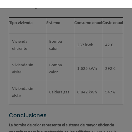
de ahorro energético en los edificios.
Tipo vivienda
Sistema
Consumo anual
Coste anual
Vivienda
Bomba
237 kWh
42 €
eficiente
calor
Vivienda sin
Bomba
1.625 kWh
292 €
aislar
calor
Vivienda sin
Caldera gas
6.842 kWh
547 €
aislar
Conclusiones
La bomba de calor representa el sistema de mayor eficiencia