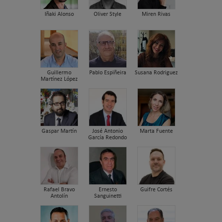
Iñaki Alonso
Oliver Style
Miren Rivas
Guillermo
Pablo Espiñeira
Susana Rodriguez
Martínez López
Gaspar Martín
José Antonio
Marta Fuente
García Redondo
Rafael Bravo
Ernesto
Guifre Cortés
Antolín
Sanguinetti