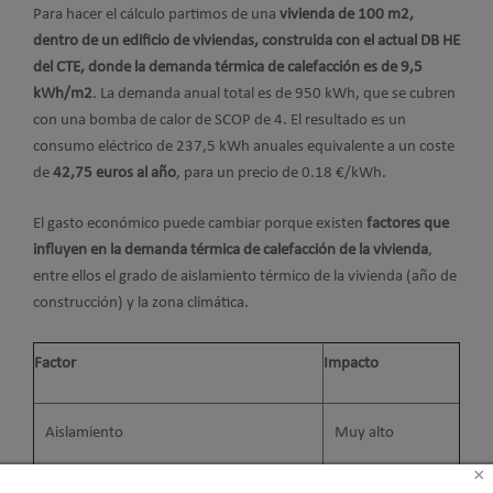
Para hacer el cálculo partimos de una
vivienda de 100 m2,
dentro de un edificio de viviendas, construida con el actual DB HE
del CTE, donde la demanda térmica de calefacción es de 9,5
kWh/m2
. La demanda anual total es de 950 kWh, que se cubren
con una bomba de calor de SCOP de 4. El resultado es un
consumo eléctrico de 237,5 kWh anuales equivalente a un coste
de
42,75 euros al año
, para un precio de 0.18 €/kWh.
El gasto económico puede cambiar porque existen
factores que
influyen en la demanda térmica de calefacción de la vivienda
,
entre ellos el grado de aislamiento térmico de la vivienda (año de
construcción) y la zona climática.
Factor
Impacto
Aislamiento
Muy alto
×