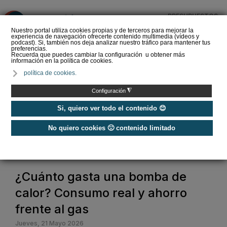
PRESUPUESTOS
❌
Nuestro portal utiliza cookies propias y de terceros para mejorar la
experiencia de navegación ofrecerte contenido multimedia (vídeos y
podcast). Si, también nos deja analizar nuestro tráfico para mantener tus
preferencias.
Recuerda que puedes cambiar la configuración u obtener más
información en la política de cookies.
Bombas de calor: así
política de cookies.
quiere el MITECO
acelerar el adiós a las
◮
Configuración
calderas de combus…
Si, quiero ver todo el contenido 😊
No quiero cookies 🙁 contenido limitado
Home
/
Calefacción
/
Bomba de calor
/
¿Cuánto gasta una bomba de calor? Consumo real y ahorro frente al gas
¿Cuánto gasta una bomba de
calor? Consumo real y ahorro
frente al gas
Jueves, 21 Mayo 2026