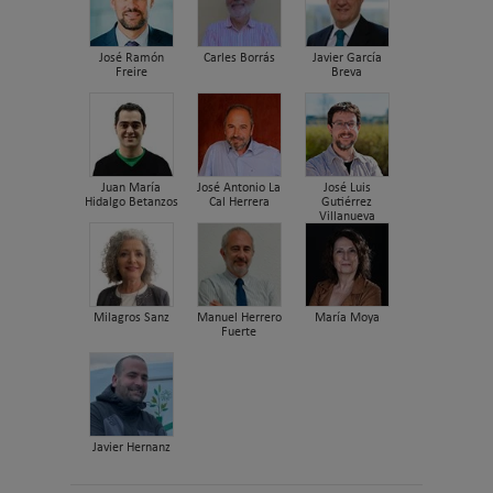
José Ramón
Carles Borrás
Javier García
Freire
Breva
Juan María
José Antonio La
José Luis
Hidalgo Betanzos
Cal Herrera
Gutiérrez
Villanueva
Milagros Sanz
Manuel Herrero
María Moya
Fuerte
Javier Hernanz