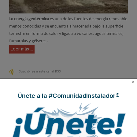
La energía geotérmica
es una de las fuentes de energía renovable
menos conocidas y se encuentra almacenada bajo la superficie
terrestre en forma de calor y ligada a volcanes, aguas termales,
fumarolas y géiseres
.
Leer más ...
Suscribirse a este canal RSS
×
Inicio
Anterior
1
2
3
4
Únete a la #ComunidadInstalador®
5
6
Siguiente
Final
Página 4 de 6