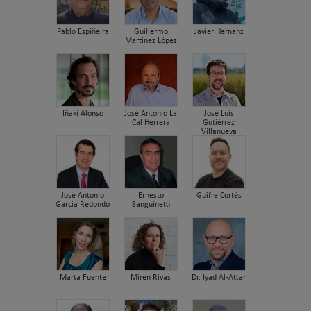
Pablo Espiñeira
Guillermo
Javier Hernanz
Martínez López
Iñaki Alonso
José Antonio La
José Luis
Cal Herrera
Gutiérrez
Villanueva
José Antonio
Ernesto
Guifre Cortés
García Redondo
Sanguinetti
Marta Fuente
Miren Rivas
Dr. Iyad Al-Attar