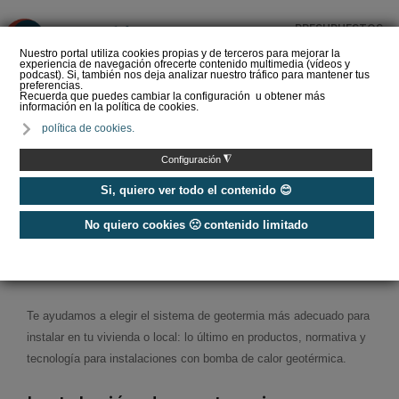
PRESUPUESTOS
❌
Nuestro portal utiliza cookies propias y de terceros para mejorar la
experiencia de navegación ofrecerte contenido multimedia (vídeos y
podcast). Si, también nos deja analizar nuestro tráfico para mantener tus
preferencias.
Recuerda que puedes cambiar la configuración u obtener más
información en la política de cookies.
Geoenergía celebra que
política de cookies.
el Plan de Acción para la
Electrificación constate el
◮
Configuración
pap…
Si, quiero ver todo el contenido 😊
No quiero cookies 🙁 contenido limitado
Home
/
Energías Renovables
/
Geotermia
Geotermia
Te ayudamos a elegir el sistema de geotermia más adecuado para
instalar en tu vivienda o local: lo último en productos, normativa y
tecnología para instalaciones con bomba de calor geotérmica.