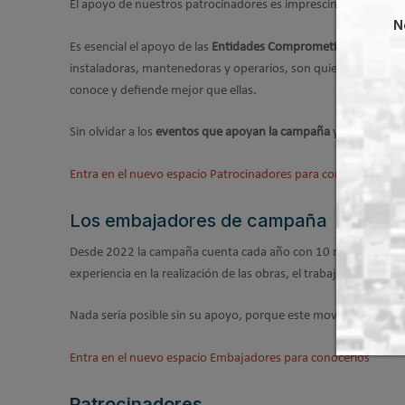
El apoyo de nuestros patrocinadores es imprescindible para sa
N
Es esencial el apoyo de las
Entidades Comprometidas
entre la
instaladoras, mantenedoras y operarios, son quienes lidian en el
conoce y defiende mejor que ellas.
Sin olvidar a los
eventos que apoyan la campaña
y que nos apo
Entra en el nuevo espacio Patrocinadores para conocerlos
Los embajadores de campaña
Desde 2022 la campaña cuenta cada año con 10 nuevos “embaja
experiencia en la realización de las obras, el trabajo con las
Nada sería posible sin su apoyo, porque este movimiento, se 
Entra en el nuevo espacio Embajadores para conocerlos
Patrocinadores