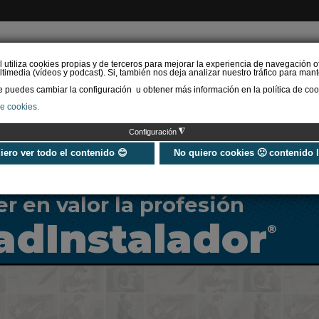
l utiliza cookies propias y de terceros para mejorar la experiencia de navegación o
timedia (vídeos y podcast). Si, también nos deja analizar nuestro tráfico para mant
puedes cambiar la configuración u obtener más información en la política de coo
de cookies.
AS RENOVABLES
CALEFACCIÓN
REFRIGERACIÓN
EFICIENCIA ENERGÉTI
◮
Configuración
ES
A PIE DE OBRA
PATROCINADORES
ENTIDADES COMPROMETI
uiero ver todo el contenido 😊
No quiero cookies 🙁 contenido 
 en valor la profesión
dInstalador
®