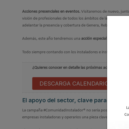
Acciones presenciales en eventos.
Visitaremos de nuevo, junto
visión de profesionales de todos los ámbitos de la construcci
adelantar la presencia y cobertura de Genera, Rebuild, Auna 
Además, este año tendremos una
acción especial planificada 
Todo siempre contando con los instaladores e instaladoras, m
¿Quieres conocer en detalle las próximas acciones de l
DESCARGA CALENDARIO DE AC
El apoyo del sector, clave para la cam
L
La campaña #ComunidadInstalador® no sería posible sin el ap
Co
empresas instaladoras y operarios una pieza clave para el cor