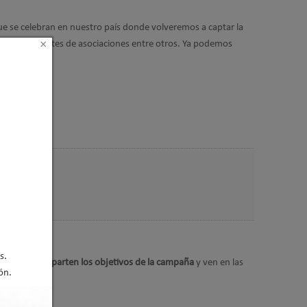
e se celebran en nuestro país donde volveremos a captar la
×
s, representantes de asociaciones entre otros. Ya podemos
s.
antes que comparten los objetivos de la campaña
y ven en las
ón.