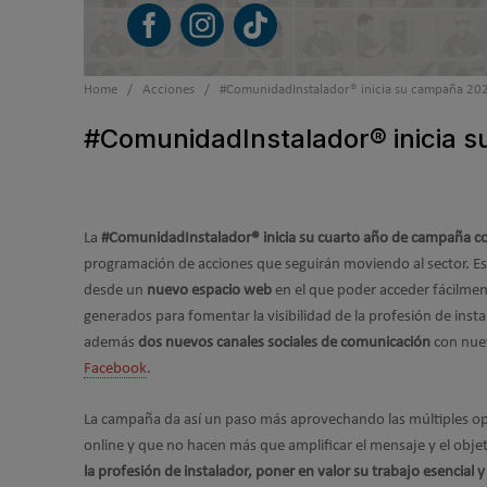
Home
/
Acciones
/
#ComunidadInstalador® inicia su campaña 2024
#ComunidadInstalador® inicia s
La
#ComunidadInstalador® inicia su cuarto año de campaña 
programación de acciones que seguirán moviendo al sector. 
desde un
nuevo espacio web
en el que poder acceder fácilmen
generados para fomentar la visibilidad de la profesión de inst
además
dos nuevos canales sociales de comunicación
con nue
Facebook
.
La campaña da así un paso más aprovechando las múltiples op
online y que no hacen más que amplificar el mensaje y el obje
la profesión de instalador, poner en valor su trabajo esencial