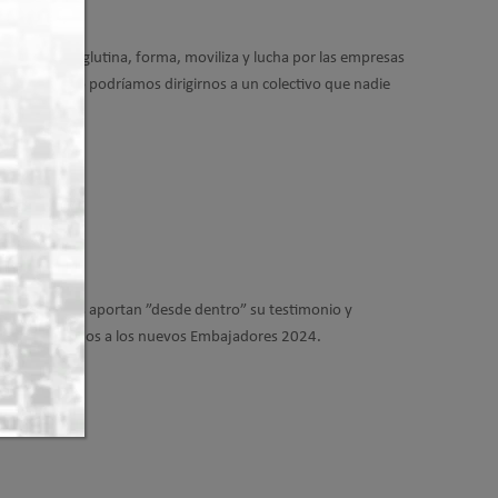
ciativa, que aglutina, forma, moviliza y lucha por las empresas
to sin ellas no podríamos dirigirnos a un colectivo que nadie
la misma.
cción que nos aportan ”desde dentro” su testimonio y
o os presentaremos a los nuevos Embajadores 2024.