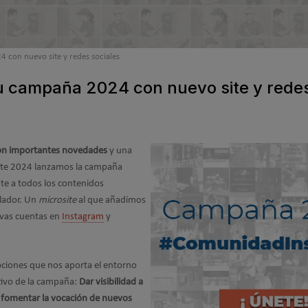
 con nuevo site y redes sociales
u campaña 2024 con nuevo site y redes
con importantes novedades
y una
Este 2024 lanzamos la campaña
te a todos los contenidos
alador. Un
microsite
al que añadimos
vas cuentas en
Instagram
y
ciones que nos aporta el entorno
tivo de la campaña:
Dar visibilidad a
 y fomentar la vocación de nuevos