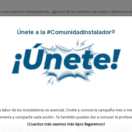
 con nuestros embajadores, algunos de los eventos de mayor relevancia qu
ón y sus instalaciones, desde arquitectos, instaladores, profesores, alumno
Partner Days y Construtec 2024.
Únete a la #ComunidadInstalador®
junto con las asociaciones
y de la que iremos informando próximamente.
antenedores y operarios que son los protagonistas de cada acción.
a campaña y formar parte del movimiento?
CIONES 2024
paña
a labor de los instaladores es esencial. Únete y conoce la campaña mes a me
oyo y compromiso de todo el sector. Contamos con el
patrocinio de fabric
menta y comparte cada acción. Tú también puedes dar a conocer la profesi
recto funcionamiento de sus sistemas o el buen resultado de sus materiales.
¡Cuantos más seamos más lejos llegaremos!