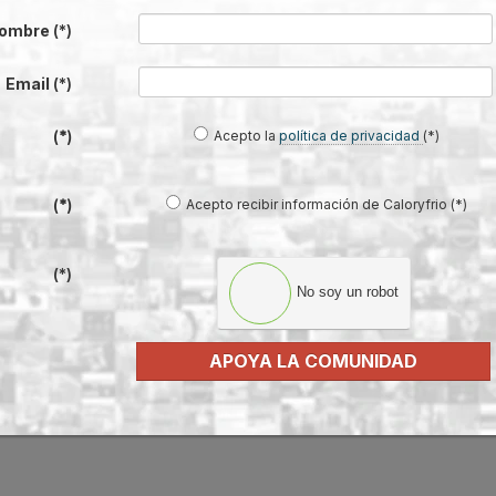
car adelante y difundir cada una de las acciones.
ombre
(*)
s que se encuentran las
principales asociaciones sectoriales
. La actividad aso
Email
(*)
 día a día con la realidad de la construcción y las instalaciones y por lo tan
Acepto la
política de privacidad
(*)
(*)
rtan el soporte y los espacios de divulgación que amplifican la difusión de 
Acepto recibir información de Caloryfrio (*)
(*)
(*)
No soy un robot
dores y embajadoras”, profesionales de las instalaciones y de la constru
 empresas instaladoras y colaboran en la divulgación de las acciones. Pront
APOYA LA COMUNIDAD
genera entre todos.