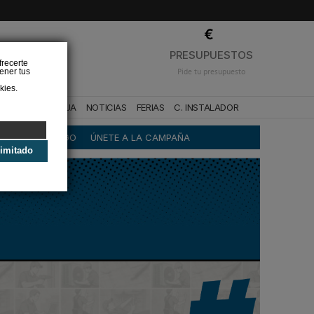
❌
PRESUPUESTOS
frecerte
ener tus
Pide tu presupuesto
kies.
CA
BAÑO Y AGUA
NOTICIAS
FERIAS
C. INSTALADOR
DAS
DECÁLOGO
ÚNETE A LA CAMPAÑA
limitado