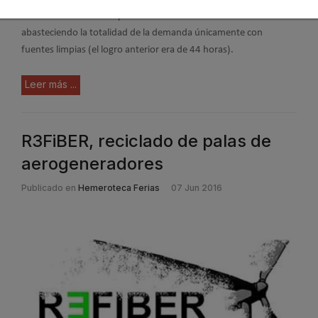
eléctrica
de El Hierro al permanecer más de 55 horas continuadas
abasteciendo la totalidad de la demanda únicamente con
fuentes limpias (el logro anterior era de 44 horas).
Leer más ...
R3FiBER, reciclado de palas de
aerogeneradores
Publicado en
Hemeroteca Ferias
07 Jun 2016