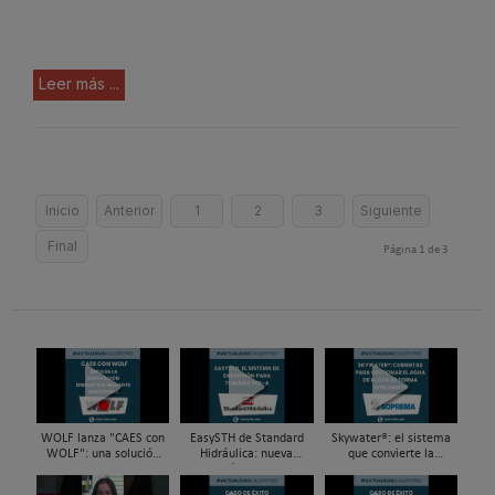
Leer más ...
Inicio
Anterior
1
2
3
Siguiente
Final
Página 1 de 3
WOLF lanza "CAES con
EasySTH de Standard
Skywater®: el sistema
WOLF": una solución
Hidráulica: nueva
que convierte la
integral para impulsar
generación en sistemas
cubierta en una
la renovación energética
de expansión para
infraestructura activa de