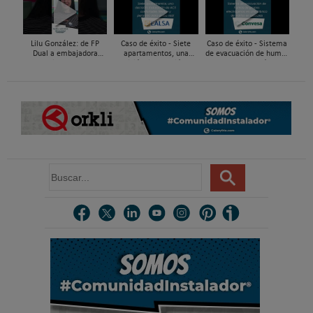
mediante...
tuberías PEX
gestión del agua...
Lilu González: de FP
Caso de éxito - Siete
Caso de éxito - Sistema
Dual a embajadora
apartamentos, una
de evacuación de humos
#ComunidadInstalador®
decisión: instalación de
de grupos electrógenos
| Mecatrónica Industrial
ACS confortable, flexible
en una fábrica de vidrios
y pens...
e...
B
u
s
c
a
r
.
.
.