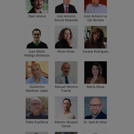
Iñaki Alonso
José Antonio
José Antonio La
García Redondo
Cal Herrera
Juan María
Miren Rivas
Susana Rodriguez
Hidalgo Betanzos
Guillermo
Manuel Herrero
María Moya
Martínez López
Fuerte
Pablo Espiñeira
Alberto Vázquez
Dr. Iyad Al-Attar
Garea