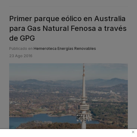
Primer parque eólico en Australia
para Gas Natural Fenosa a través
de GPG
Publicado en
Hemeroteca Energías Renovables
23 Ago 2016
×