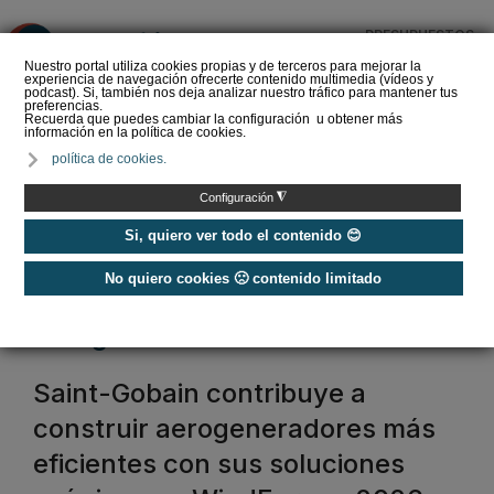
PRESUPUESTOS
❌
Nuestro portal utiliza cookies propias y de terceros para mejorar la
experiencia de navegación ofrecerte contenido multimedia (vídeos y
podcast). Si, también nos deja analizar nuestro tráfico para mantener tus
preferencias.
Recuerda que puedes cambiar la configuración u obtener más
información en la política de cookies.
La Liga de los
política de cookies.
Instaladores: Los Titanes
del Amperio (Episodio 3)
◮
Configuración
Si, quiero ver todo el contenido 😊
No quiero cookies 🙁 contenido limitado
Home
/
Etiquetas
/
energia eolica
energia eolica
Saint-Gobain contribuye a
construir aerogeneradores más
eficientes con sus soluciones