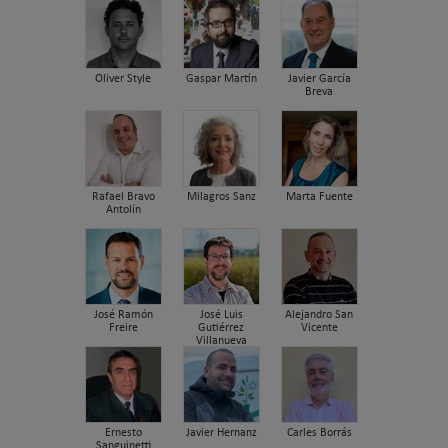
Oliver Style
Gaspar Martín
Javier García
Breva
Rafael Bravo
Milagros Sanz
Marta Fuente
Antolín
José Ramón
José Luis
Alejandro San
Freire
Gutiérrez
Vicente
Villanueva
Ernesto
Javier Hernanz
Carles Borrás
Sanguinetti