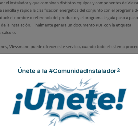
 por el instalador y que combinan distintos equipos y componentes de Vies
sencilla y rápida la clasificación energética del conjunto con el programa d
roducir el nombre o referencia del producto y el programa le guía paso a paso
ica de la instalación. Finalmente genera un documento PDF con la etiqueta
 cálculo.
nes, Viessmann puede ofrecer este servicio, cuando todo el sistema proce
iciencia combinando en un sistema solo productos Viessmann, ya que están
Únete a la #ComunidadInstalador®
on ellos podrá ofrecer a sus clientes un sistema con la máxima eficiencia en
a todas las fuentes de energía y para todos los requisitos.
o para etiqueta de eficiencia
ir al máximo el trabajo para los instaladores. Por ello se suministran todo
 etiquetados. Igualmente, gracias al programa de cálculo, el instalador po
uetas que necesite adhoc fácil y rápidamente, ya sea de productos estándar 
 manera personalizada para su cliente. El programa se encuentra disponible