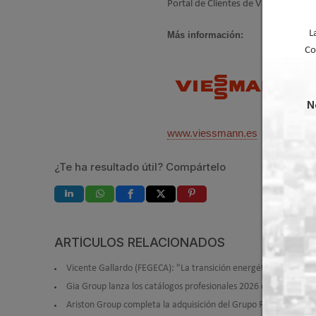
Portal de Clientes de Viessmann acc
L
Más información:
Co
N
www.viessmann.es
¿Te ha resultado útil? Compártelo
ARTÍCULOS RELACIONADOS
Vicente Gallardo (FEGECA): "La transición energética debe ser r
Gia Group lanza los catálogos profesionales 2026 de HTW y Giat
Ariston Group completa la adquisición del Grupo Riello y refuer