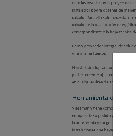
Para las instalaciones proyectadas
instalador podrá obtener de manera 
cálculo. Para ello solo necesita int
cálculo de la clasificación energét
correspondiente y la hoja técnica de
Como proveedor integral de solucio
una misma fuente,
El instalador logrará una mayor ef
perfectamente ajustados entre sí. C
en cualquier área de aplicación, par
Herramienta de cálcul
Viessmann tiene como objetivo reduc
equipos de su pedido perfectamente
la autonomía para generar las etiq
instalaciones que haya diseñado de