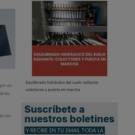
.
Equilibrado hidráulico del suelo radiante:
egún un
colectores y puesta en marcha
de los
Suscríbete a
nuestros boletines
 En los
Y RECIBE EN TU EMAIL TODA LA