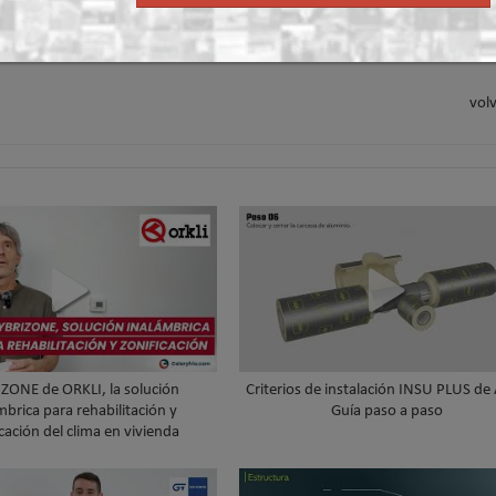
fesionales con una gira por España
calefacción central
volv
ZONE de ORKLI, la solución
Criterios de instalación INSU PLUS de
mbrica para rehabilitación y
Guía paso a paso
cación del clima en vivienda