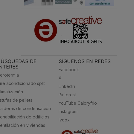
BÚSQUEDAS DE
SÍGUENOS EN REDES
INTERÉS
Facebook
erotermia
X
ire acondicionado split
Linkedin
limatización
Pinterest
stufas de pellets
YouTube Caloryfrio
alderas de condensación
Instagram
ehabilitación de edificios
Ivoox
entilación en viviendas