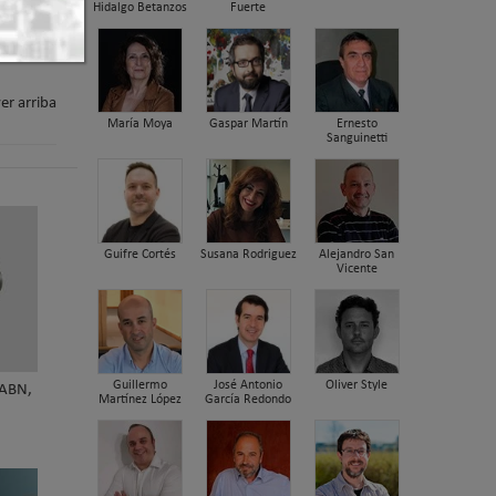
Hidalgo Betanzos
Fuerte
er arriba
María Moya
Gaspar Martín
Ernesto
Sanguinetti
Guifre Cortés
Susana Rodriguez
Alejandro San
Vicente
Guillermo
José Antonio
Oliver Style
 ABN,
Martínez López
García Redondo