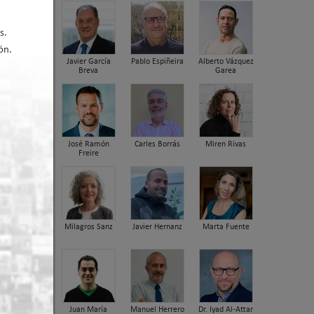
s.
ón.
Javier García
Pablo Espiñeira
Alberto Vázquez
Breva
Garea
José Ramón
Carles Borrás
Miren Rivas
 2020 19:09
Freire
Milagros Sanz
Javier Hernanz
Marta Fuente
Juan María
Manuel Herrero
Dr. Iyad Al-Attar