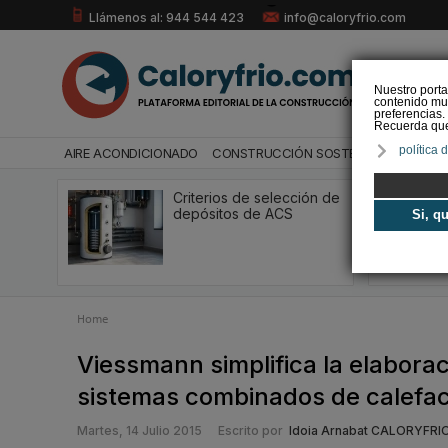
Llámenos al: 944 544 423
info@caloryfrio.com
Nuestro porta
contenido mul
preferencias.
Recuerda que 
política 
AIRE ACONDICIONADO
CONSTRUCCIÓN SOSTENIBLE
ENERGÍ
Criterios de selección de
depósitos de ACS
Si, q
Home
Viessmann simplifica la elaborac
sistemas combinados de calefa
Martes, 14 Julio 2015
Escrito por
Idoia Arnabat CALORYFRI