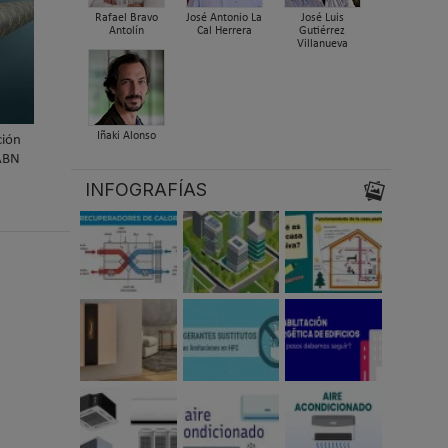
Rafael Bravo
José Antonio La
José Luis
Antolín
Cal Herrera
Gutiérrez
Villanueva
Iñaki Alonso
ión
 ABN
INFOGRAFÍAS