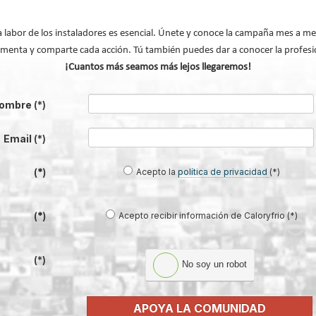
esible con su usuario y contraseña.
a labor de los instaladores es esencial. Únete y conoce la campaña mes a me
menta y comparte cada acción. Tú también puedes dar a conocer la profesi
¡Cuantos más seamos más lejos llegaremos!
ombre
(*)
Email
(*)
Modificado por última vez enLunes, 30 Noviembre
Acepto la
política de privacidad
(*)
(*)
Acepto recibir información de Caloryfrio (*)
(*)
(*)
No soy un robot
ealista, inclusiva y tecnológicamente diversa"
su con nuevas soluciones eficientes
za su liderazgo en soluciones de confort térmico
APOYA LA COMUNIDAD