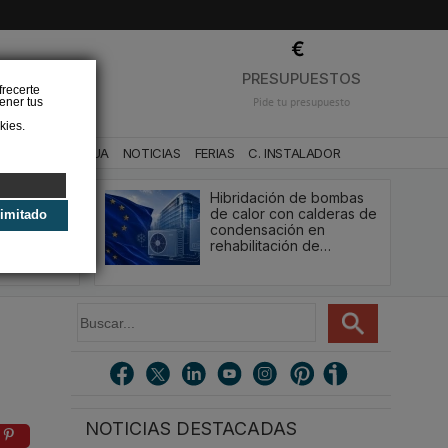
❌
PRESUPUESTOS
frecerte
ener tus
Pide tu presupuesto
kies.
CA
BAÑO Y AGUA
NOTICIAS
FERIAS
C. INSTALADOR
stalador de
Hibridación de bombas
ACS que
de calor con calderas de
limitado
uro del
condensación en
rehabilitación de…
B
u
s
c
a
r
NOTICIAS DESTACADAS
.
.