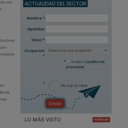
ACTUALIDAD DEL SECTOR
cada uno
l
Nombre
*
Apellidos
Email
*
oductores
 por
Ocupación
 producto
*
*
Acepto la
política de
privacidad
.
*
No soy un robot
dor
lla de
emás
Enviar
LO MÁS VISTO