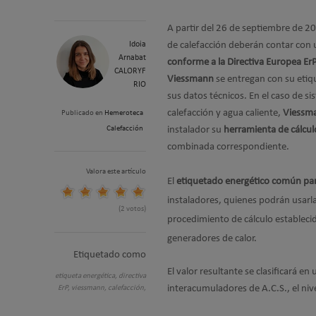
A partir del 26 de septiembre de 2
Idoia
de calefacción deberán contar con
Arnabat
conforme a la Directiva Europea Er
CALORYF
Viessmann
se entregan con su etiqu
RIO
sus datos técnicos. En el caso de 
calefacción y agua caliente,
Viessm
Publicado en
Hemeroteca
Calefacción
instalador su
herramienta de cálcul
combinada correspondiente.
Valora este artículo
El
etiquetado energético común pa
instaladores, quienes podrán usarl
(2 votos)
procedimiento de cálculo establecid
generadores de calor.
Etiquetado como
El valor resultante se clasificará en
etiqueta energética,
directiva
interacumuladores de A.C.S., el nivel
ErP,
viessmann,
calefacción,