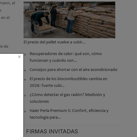
smann, el
e
 en el
El precio del pellet vuelve a subir…
de de
Recuperadores de calor: qué son, cómo
×
funcionan y cuándo son…
Consejos para ahorrar con el aire acondicionado
ergética
El precio de los biocombustibles cambia en
2026: fuerte subi…
¿Cómo detectar el gas radón? Medición y
soluciones
s los
Haier Perla Premium S: Confort, eficiencia y
drá tener
tecnología para…
o de
FIRMAS INVITADAS
 en el