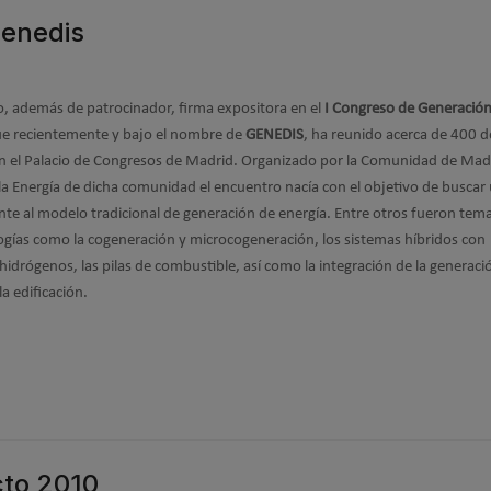
Genedis
o, además de patrocinador, firma expositora en el
I Congreso de Generació
ue recientemente y bajo el nombre de
GENEDIS
, ha reunido acerca de 400 d
n el Palacio de Congresos de Madrid. Organizado por la Comunidad de Madr
a Energía de dicha comunidad el encuentro nacía con el objetivo de buscar
ente al modelo tradicional de generación de energía. Entre otros fueron tem
gías como la cogeneración y microcogeneración, los sistemas híbridos con
 hidrógenos, las pilas de combustible, así como la integración de la generaci
la edificación.
cto 2010