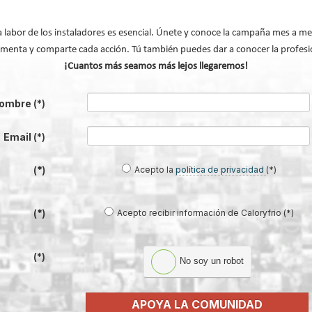
 noche de la energía recibe a los
a labor de los instaladores es esencial. Únete y conoce la campaña mes a me
menta y comparte cada acción. Tú también puedes dar a conocer la profesi
¡Cuantos más seamos más lejos llegaremos!
nergética y Nuevas Soluciones
su edición 2009 con la
ombre
(*)
ugar en el Centro de Eventos
mo un acto de bienvenida a
Email
(*)
 rendir tributo a las empresas
Acepto la
política de privacidad
(*)
(*)
os Premios a la
 a los proyectos más
Acepto recibir información de Caloryfrio (*)
(*)
vocatoria del certamen.
(*)
No soy un robot
APOYA LA COMUNIDAD