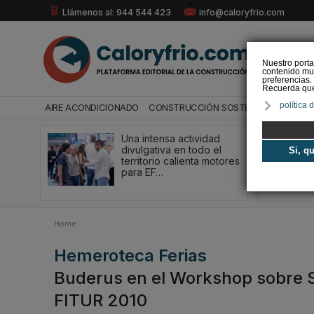
Llámenos al: 944 544 423
info@caloryfrio.com
Nuestro porta
contenido mul
preferencias.
Recuerda que 
política 
AIRE ACONDICIONADO
CONSTRUCCIÓN SOSTENIBLE
ENERGÍ
Una intensa actividad
divulgativa en todo el
Si, q
territorio calienta motores
para EF…
Home
Hemeroteca Ferias
Buderus en el Workshop sobre S
FITUR 2010