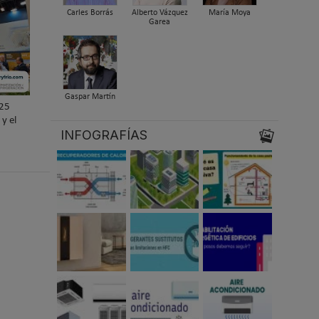
Carles Borrás
Alberto Vázquez
María Moya
Garea
Gaspar Martín
025
y el
INFOGRAFÍAS