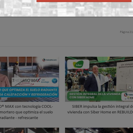
Página 2
® MAX con tecnología COOL-
SIBER impulsa la gestión integral d
 mortero que optimiza el suelo
vivienda con Siber Home en REBUIL
radiante - refrescante