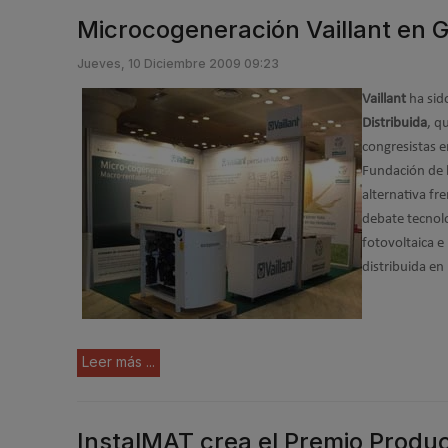
Microcogeneración Vaillant en 
Jueves, 10 Diciembre 2009 09:23
Vaillant
ha sid
Distribuida
, q
congresistas e
Fundación de l
alternativa fr
debate tecnolo
fotovoltaica e
distribuida en 
Leer más ...
InstalMAT crea el Premio Produ