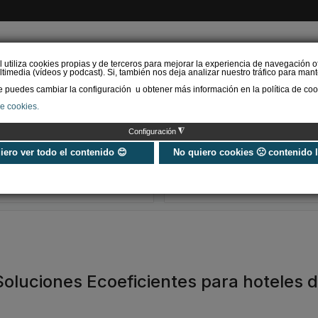
l utiliza cookies propias y de terceros para mejorar la experiencia de navegación o
timedia (vídeos y podcast). Si, también nos deja analizar nuestro tráfico para mant
puedes cambiar la configuración u obtener más información en la política de coo
de cookies.
AS RENOVABLES
CALEFACCIÓN
REFRIGERACIÓN
EFICIENCIA ENERGÉTI
◮
Configuración
REBUILD celebra su
El XVI Congres
décimo aniversario en
de Sociología 
uiero ver todo el contenido 😊
No quiero cookies 🙁 contenido 
2027 renovando su
cohesión socia
apuesta por la constr…
construcción 
oluciones Ecoeficientes para hoteles 