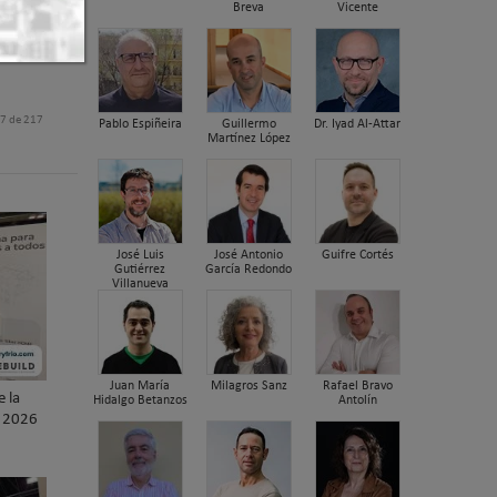
Breva
Vicente
17 de 217
Pablo Espiñeira
Guillermo
Dr. Iyad Al-Attar
Martínez López
José Luis
José Antonio
Guifre Cortés
Gutiérrez
García Redondo
Villanueva
Juan María
Milagros Sanz
Rafael Bravo
e la
Hidalgo Betanzos
Antolín
D 2026