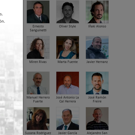
s.
ón.
Ernesto
Oliver Style
Iñaki Alonso
Sanguinetti
Miren Rivas
Marta Fuente
Javier Hernanz
Manuel Herrero
José Antonio La
José Ramón
Fuerte
Cal Herrera
Freire
Susana Rodriguez
Javier García
Alejandro San