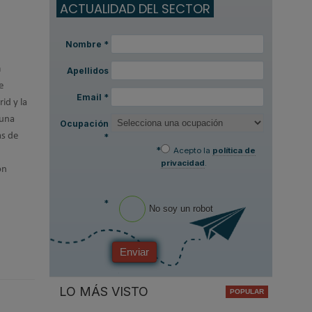
ACTUALIDAD DEL SECTOR
Nombre
*
n
Apellidos
e
Email
*
id y la
 una
Ocupación
as de
*
*
Acepto la
política de
privacidad
.
ón
*
No soy un robot
Enviar
LO MÁS VISTO