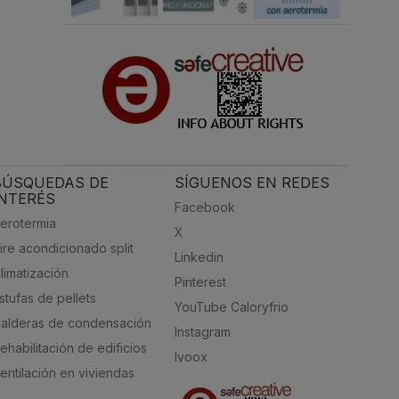
BÚSQUEDAS DE
SÍGUENOS EN REDES
INTERÉS
Facebook
erotermia
X
ire acondicionado split
Linkedin
limatización
Pinterest
stufas de pellets
YouTube Caloryfrio
alderas de condensación
Instagram
ehabilitación de edificios
Ivoox
entilación en viviendas