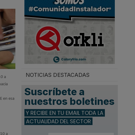
.
NOTICIAS DESTACADAS
10 a
hacia
Suscríbete a
nuestros boletines
E en esa
Y RECIBE EN TU EMAIL TODA LA
ACTUALIDAD DEL SECTOR
010 a