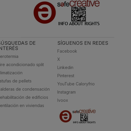
BÚSQUEDAS DE
SÍGUENOS EN REDES
INTERÉS
Facebook
erotermia
X
ire acondicionado split
Linkedin
limatización
Pinterest
stufas de pellets
YouTube Caloryfrio
alderas de condensación
Instagram
ehabilitación de edificios
Ivoox
entilación en viviendas