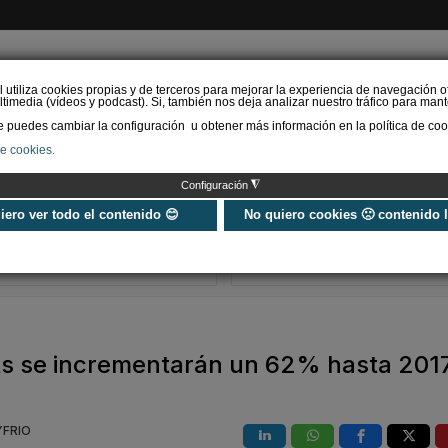
l utiliza cookies propias y de terceros para mejorar la experiencia de navegación o
timedia (vídeos y podcast). Si, también nos deja analizar nuestro tráfico para mant
puedes cambiar la configuración u obtener más información en la política de coo
de cookies.
AS RENOVABLES
CALEFACCIÓN
REFRIGERACIÓN
EFICIENCIA ENERGÉTI
◮
Configuración
Universo Aniversario - Un
Verifactu en
año, muchos momentos
climatización: 
uiero ver todo el contenido 😊
No quiero cookies 🙁 contenido 
exigir la ley a t
programa de g
ets se incrementarán un 62% hasta 201
YFRIO