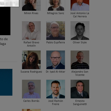
Miren Rivas
Milagros Sanz
José Antonio La
Cal Herrera
nto de
Rafael Bravo
Pablo Espiñeira
Oliver Style
laga
Antolín
Susana Rodriguez
Dr. Iyad Al-Attar
Alejandro San
Vicente
Carles Borrás
José Ramón
Ernesto
Freire
Sanguinetti