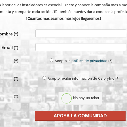
a labor de los instaladores es esencial. Únete y conoce la campaña mes a me
za su liderazgo en soluciones de confort térmico
menta y comparte cada acción. Tú también puedes dar a conocer la profesi
calefacción central
¡Cuantos más seamos más lejos llegaremos!
volv
ombre
(*)
Email
(*)
Acepto la
política de privacidad
(*)
(*)
Acepto recibir información de Caloryfrio (*)
(*)
(*)
No soy un robot
®: el sistema que convierte la
Lilu González: de FP Dual a embaja
en una infraestructura activa de
#ComunidadInstalador® | Mecatró
gestión del agua...
Industrial
APOYA LA COMUNIDAD