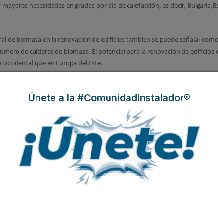
y mayores necesidades en grados por día de calefacción, es decir, Bulgaria,
ntral de biomasa en la renovación de edificios también se puede señalar com
úmero de calderas de biomasa. El potencial para la renovación de edificios 
 occidental que en Europa del Este.
al.es
Únete a la #ComunidadInstalador®
Modificado por última vez enJueves, 15 Abril
ealista, inclusiva y tecnológicamente diversa"
su con nuevas soluciones eficientes
000 toneladas en 2026, pero no cubre la demanda