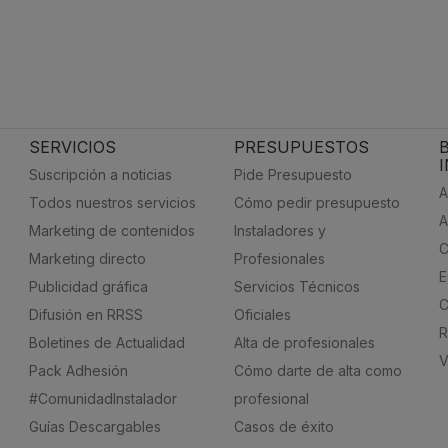
SERVICIOS
PRESUPUESTOS
Suscripción a noticias
Pide Presupuesto
A
Todos nuestros servicios
Cómo pedir presupuesto
A
Marketing de contenidos
Instaladores y
C
Marketing directo
Profesionales
E
Publicidad gráfica
Servicios Técnicos
C
Difusión en RRSS
Oficiales
R
Boletines de Actualidad
Alta de profesionales
V
Pack Adhesión
Cómo darte de alta como
#ComunidadInstalador
profesional
Guías Descargables
Casos de éxito