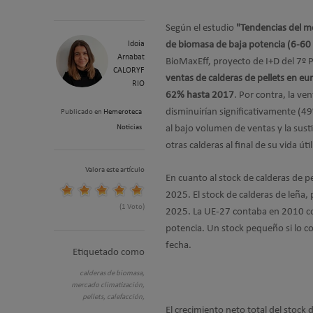
Según el estudio
"Tendencias del m
Idoia
de biomasa de baja potencia (6-60
Arnabat
BioMaxEff, proyecto de I+D del 7º 
CALORYF
ventas de calderas de pellets en e
RIO
62% hasta 2017
. Por contra, la ven
disminuirían significativamente (
Publicado en
Hemeroteca
Noticias
al bajo volumen de ventas y la sust
otras calderas al final de su vida útil
Valora este artículo
En cuanto al stock de calderas de 
2025. El stock de calderas de leña
(1 Voto)
2025. La UE-27 contaba en 2010 co
potencia. Un stock pequeño si lo c
fecha.
Etiquetado como
calderas de biomasa,
mercado climatización,
pellets,
calefacción,
El crecimiento neto total del stoc