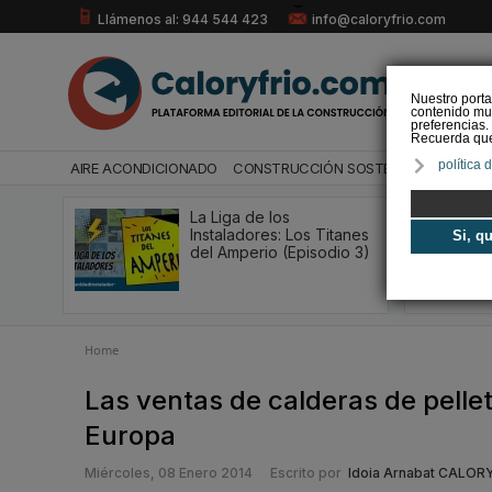
Llámenos al: 944 544 423
info@caloryfrio.com
Nuestro porta
contenido mul
preferencias.
Recuerda que 
política 
AIRE ACONDICIONADO
CONSTRUCCIÓN SOSTENIBLE
ENERGÍ
La Liga de los
Instaladores: Los Titanes
Si, q
del Amperio (Episodio 3)
Home
Las ventas de calderas de pell
Europa
Miércoles, 08 Enero 2014
Escrito por
Idoia Arnabat CALOR