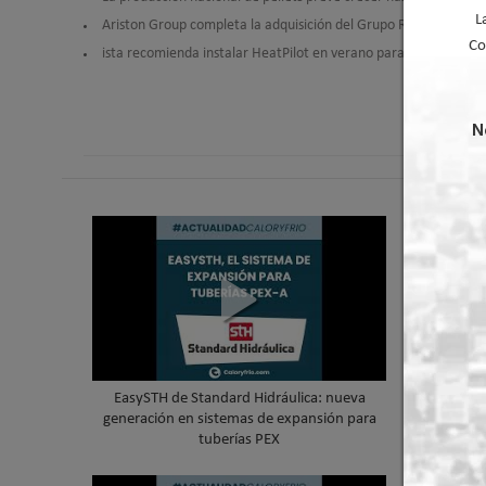
L
Ariston Group completa la adquisición del Grupo Riello y refuer
Co
ista recomienda instalar HeatPilot en verano para optimizar la 
N
EasySTH de Standard Hidráulica: nueva
Skywater
generación en sistemas de expansión para
cubierta 
tuberías PEX