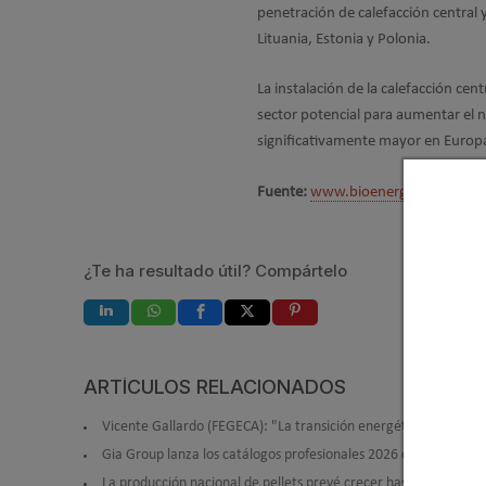
penetración de calefacción central 
Lituania, Estonia y Polonia.
La instalación de la calefacción ce
sector potencial para aumentar el n
significativamente mayor en Europa
Fuente:
www.bioenergyinternation
¿Te ha resultado útil? Compártelo
ARTÍCULOS RELACIONADOS
Vicente Gallardo (FEGECA): "La transición energética debe ser r
Gia Group lanza los catálogos profesionales 2026 de HTW y Giat
La producción nacional de pellets prevé crecer hasta las 630.