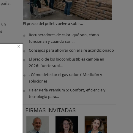
España,
El precio del pellet vuelve a subir…
o un
es
Recuperadores de calor: qué son, cómo
funcionan y cuándo son…
×
Consejos para ahorrar con el aire acondicionado
El precio de los biocombustibles cambia en
 2021 15:48
2026: fuerte subi…
¿Cómo detectar el gas radón? Medición y
soluciones
Haier Perla Premium S: Confort, eficiencia y
tecnología para…
FIRMAS INVITADAS