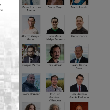
s.
Manuel Herrero
María Moya
Marta Fuente
ón.
Fuerte
er arriba
Alberto Vázquez
Juan María
Guifre Cortés
Garea
Hidalgo Betanzos
Gaspar Martín
Iñaki Alonso
Javier García
Breva
dora
Javier Hernanz
José Luis
José Antonio
nica
Gutiérrez
García Redondo
Villanueva