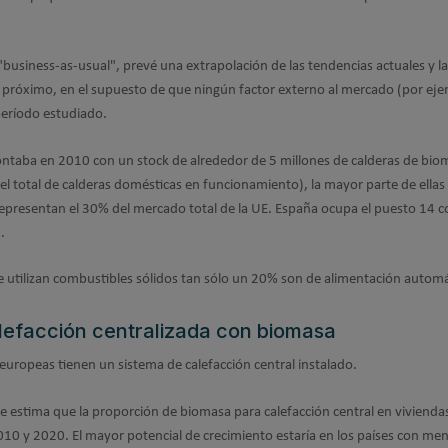
 "business-as-usual", prevé una extrapolación de las tendencias actuales y la
 próximo, en el supuesto de que ningún factor externo al mercado (por ej
 período estudiado.
contaba en 2010 con un stock de alrededor de 5 millones de calderas de bio
 total de calderas domésticas en funcionamiento), la mayor parte de ellas
representan el 30% del mercado total de la UE. España ocupa el puesto 14 
.
e utilizan combustibles sólidos tan sólo un 20% son de alimentación automá
lefacción centralizada con biomasa
europeas tienen un sistema de calefacción central instalado.
se estima que la proporción de biomasa para calefacción central en vivienda
0 y 2020. El mayor potencial de crecimiento estaría en los países con me