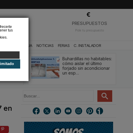
❌
PRESUPUESTOS
frecerte
ener tus
Pide tu presupuesto
kies.
CA
BAÑO Y AGUA
NOTICIAS
FERIAS
C. INSTALADOR
Buhardillas no habitables:
qué le va a
cómo aislar el último
limitado
u
forjado sin acondicionar
estión y…
un esp…
B
u
s
7 en
c
a
r
.
.