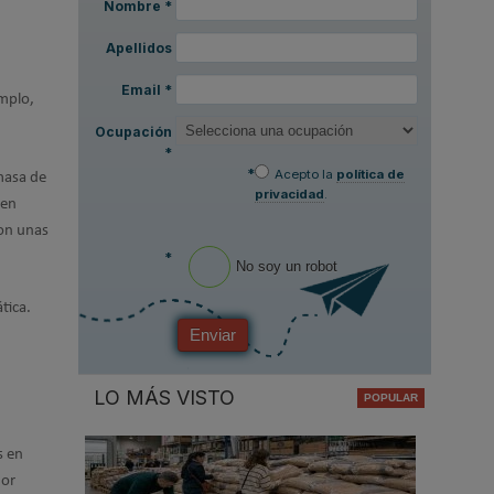
Nombre
*
Apellidos
Email
*
emplo,
Ocupación
*
*
Acepto la
política de
masa de
privacidad
.
 en
con unas
*
No soy un robot
tica.
Enviar
LO MÁS VISTO
s en
nor