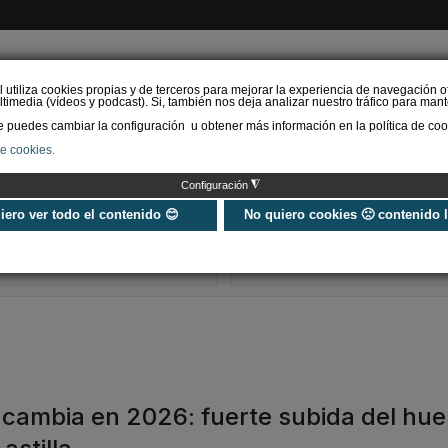
l utiliza cookies propias y de terceros para mejorar la experiencia de navegación o
timedia (vídeos y podcast). Si, también nos deja analizar nuestro tráfico para mant
puedes cambiar la configuración u obtener más información en la política de coo
de cookies.
AS RENOVABLES
CALEFACCIÓN
REFRIGERACIÓN
EFICIENCIA ENERGÉTI
◮
Configuración
El precio del pellet
La producción 
vuelve a subir en España:
de pellets pre
uiero ver todo el contenido 😊
No quiero cookies 🙁 contenido 
esto cuesta un saco en
hasta las 630.
verano de …
toneladas en 
s cambia en 2026: fuerte subida del hu