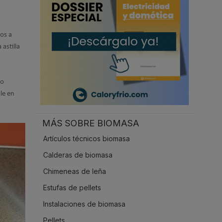
.
os a
astilla
do
le en
MÁS SOBRE BIOMASA
Artículos técnicos biomasa
Calderas de biomasa
Chimeneas de leña
Estufas de pellets
Instalaciones de biomasa
Pellets