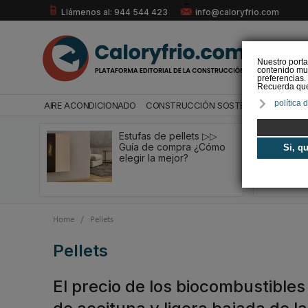
Llámenos al: 944 544 423
info@caloryfrio.com
Nuestro porta
contenido mul
preferencias.
Recuerda que 
política 
AIRE ACONDICIONADO
CONSTRUCCIÓN SOSTENIBLE
ENERGÍ
Estufas de pellets ▷▷
Guía de compra ¿Cómo
Si, q
elegir la mejor?
Home
/
Pellets
pellets
El precio de los biocombustible