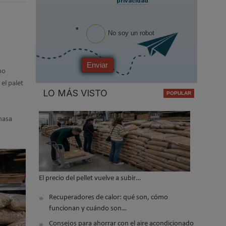
privacidad
.
*
No soy un robot
Enviar
mo
el palet
LO MÁS VISTO
masa
El precio del pellet vuelve a subir…
Recuperadores de calor: qué son, cómo
funcionan y cuándo son…
Consejos para ahorrar con el aire acondicionado