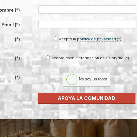
ts prevé crecer hasta las 630.000
re la demanda
ombre
(*)
Email
(*)
das a cierre de 2026
, tras dos campañas de ajuste marcadas por la normali
Acepto la
política de privacidad
(*)
(*)
oneladas.
Acepto recibir información de Caloryfrio (*)
(*)
(*)
No soy un robot
APOYA LA COMUNIDAD