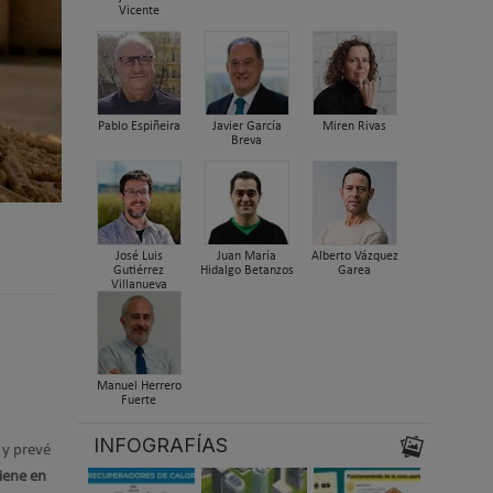
Vicente
Pablo Espiñeira
Javier García
Miren Rivas
Breva
José Luis
Juan María
Alberto Vázquez
Gutiérrez
Hidalgo Betanzos
Garea
Villanueva
Manuel Herrero
Fuerte
INFOGRAFÍAS
 y prevé
iene en