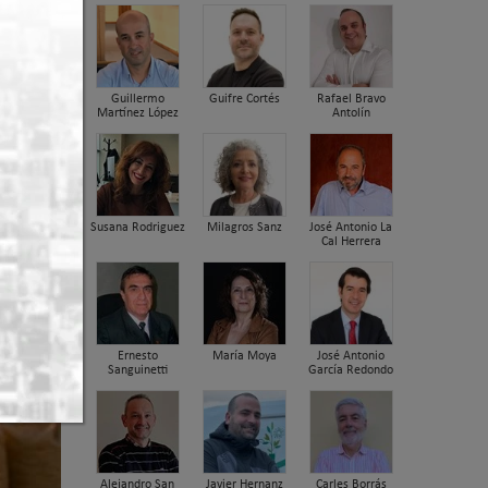
Guillermo
Guifre Cortés
Rafael Bravo
Martínez López
Antolín
zación de
Susana Rodriguez
Milagros Sanz
José Antonio La
Cal Herrera
Ernesto
María Moya
José Antonio
Sanguinetti
García Redondo
Alejandro San
Javier Hernanz
Carles Borrás