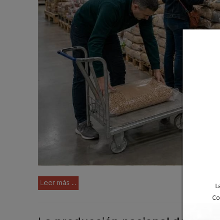
Leer más ...
L
Co