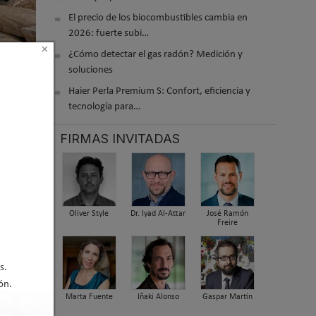
El precio de los biocombustibles cambia en
2026: fuerte subi…
×
¿Cómo detectar el gas radón? Medición y
soluciones
Haier Perla Premium S: Confort, eficiencia y
tecnología para…
FIRMAS INVITADAS
Oliver Style
Dr. Iyad Al-Attar
José Ramón
Freire
s.
ón.
Marta Fuente
Iñaki Alonso
Gaspar Martín