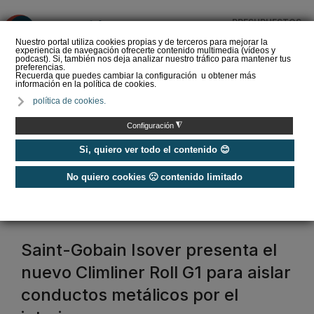
PRESUPUESTOS
❌
Nuestro portal utiliza cookies propias y de terceros para mejorar la
experiencia de navegación ofrecerte contenido multimedia (vídeos y
podcast). Si, también nos deja analizar nuestro tráfico para mantener tus
preferencias.
Recuerda que puedes cambiar la configuración u obtener más
información en la política de cookies.
Siber refuerza su
política de cookies.
propuesta de valor con
Global Services, un
◮
Configuración
nuevo estándar en s…
Si, quiero ver todo el contenido 😊
No quiero cookies 🙁 contenido limitado
Home
/
Lana mineral
lana mineral
Saint-Gobain Isover presenta el
nuevo Climliner Roll G1 para aislar
conductos metálicos por el