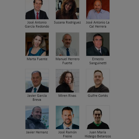
José Antonio
Susana Rodriguez
José Antonio La
García Redondo
Cal Herrera
Marta Fuente
Manuel Herrero
Ernesto
Fuerte
Sanguinetti
Javier García
Miren Rivas
Guifre Cortés
Breva
Javier Hernanz
José Ramón
Juan María
Freire
Hidalgo Betanzos