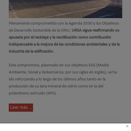
Plenamente comprometida con la Agenda 2030 y los Objetivos
de Desarrollo Sostenible de la ONU,
URSA sigue reafirmando su
apuesta por el reciclaje y la reutilización como contribución
indispensable a la mejora de las condiciones ambientales y de la
industria de la edificación.
Este compromiso, plasmado en sus objetivos ESG (Medio
Ambiente, Social y Gobernanza, por sus siglas en inglés), se ha
ido reforzando a lo largo de los últimos años tanto en la
producción de su lana mineral de vidrio como en la del
poliestireno extruido (XPS).
Leer más ...
×
URSA consigue el Marcado CE