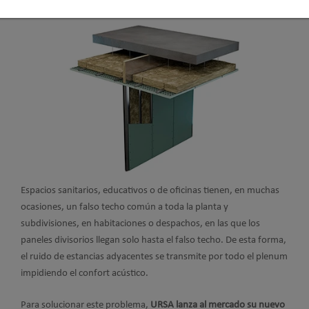
Espacios sanitarios, educativos o de oficinas tienen, en muchas
ocasiones, un falso techo común a toda la planta y
subdivisiones, en habitaciones o despachos, en las que los
paneles divisorios llegan solo hasta el falso techo. De esta forma,
el ruido de estancias adyacentes se transmite por todo el plenum
impidiendo el confort acústico.
Para solucionar este problema,
URSA lanza al mercado su nuevo