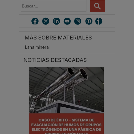
B
u
s
c
a
r
MÁS SOBRE MATERIALES
.
.
Lana mineral
.
NOTICIAS DESTACADAS