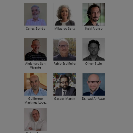
Carles Borrás
Milagros Sanz
Iñaki Alonso
Alejandro San
Pablo Espiñeira
Oliver Style
Vicente
Guillermo
Gaspar Martín
Dr. Iyad Al-Attar
Martínez López