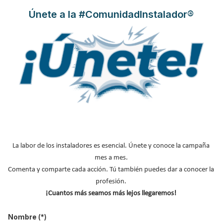
para sus sistemas de conductos
Únete a la #ComunidadInstalador®
de climatización y ventilación
URSA AIR
Publicado en
Ventilación y CAI
10 May 2022
La labor de los instaladores es esencial. Únete y conoce la campaña
mes a mes.
Comenta y comparte cada acción. Tú también puedes dar a conocer la
profesión.
¡Cuantos más seamos más lejos llegaremos!
URSA ha recibido el marcado CE para su sistema de conductos
Nombre
(*)
URSA AIR
otorgado por el
Instituto de Tecnología de la