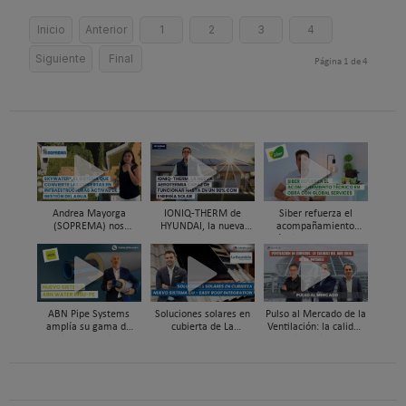
Inicio
Anterior
1
2
3
4
Siguiente
Final
Página 1 de 4
Andrea Mayorga
IONIQ-THERM de
Siber refuerza el
(SOPREMA) nos
HYUNDAI, la nueva
acompañamiento
presenta Skywater®, la
aerotermia capaz de
técnico en obra y el
cubierta azul-verde
funcionar hasta en un
soporte al instalador
98% con energía solar
con Global Services
ABN Pipe Systems
Soluciones solares en
Pulso al Mercado de la
amplía su gama de
cubierta de La
Ventilación: la calidad
soluciones preaisladas
Escandella - Nuevo
del aire deja de ser
con el nuevo sistema
Sistema ERI, Easy Roof
invisible
ABN WATER INSU-PE
Integration