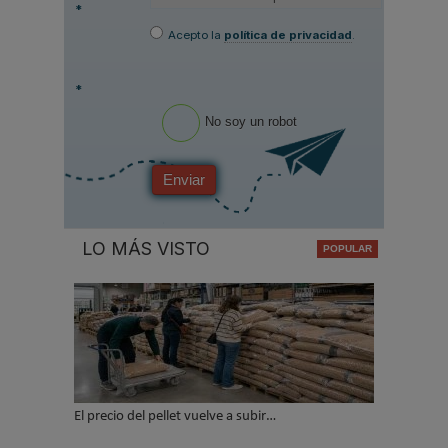
*
Acepto la
política de privacidad
.
*
No soy un robot
Enviar
LO MÁS VISTO
El precio del pellet vuelve a subir…