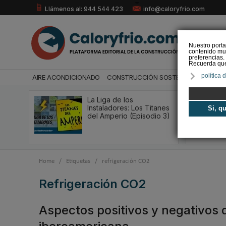
Llámenos al: 944 544 423
info@caloryfrio.com
Nuestro porta
contenido mul
preferencias.
Recuerda que 
política 
AIRE ACONDICIONADO
CONSTRUCCIÓN SOSTENIBLE
ENERGÍ
La Liga de los
Instaladores: Los Titanes
Si, q
del Amperio (Episodio 3)
Home
/
Etiquetas
/
refrigeración CO2
refrigeración CO2
Aspectos positivos y negativos d