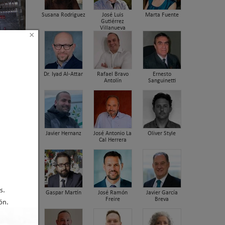
Susana Rodriguez
José Luis
Marta Fuente
Gutiérrez
Villanueva
×
Dr. Iyad Al-Attar
Rafael Bravo
Ernesto
Antolín
Sanguinetti
rigerante
ipos
Javier Hernanz
José Antonio La
Oliver Style
Cal Herrera
2 de
s.
Gaspar Martín
José Ramón
Javier García
Freire
Breva
ón.