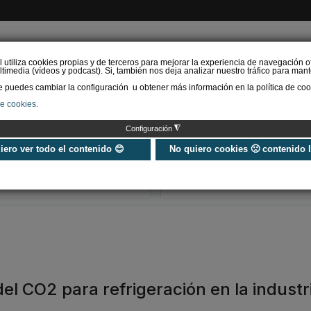
l utiliza cookies propias y de terceros para mejorar la experiencia de navegación o
timedia (vídeos y podcast). Si, también nos deja analizar nuestro tráfico para mant
puedes cambiar la configuración u obtener más información en la política de coo
de cookies.
AS RENOVABLES
CALEFACCIÓN
REFRIGERACIÓN
EFICIENCIA ENERGÉTI
◮
Configuración
Universo Aniversario - Un
Verifactu en
año, muchos momentos
climatización: 
uiero ver todo el contenido 😊
No quiero cookies 🙁 contenido 
exigir la ley a t
programa de g
el CO2 para refrigeración en la industr