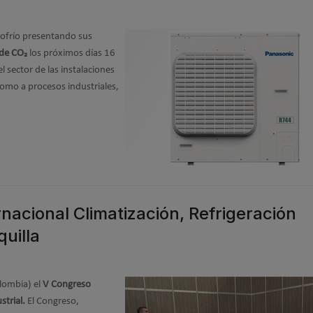
nofrío presentando sus
 de CO₂
los próximos días 16
l sector de las instalaciones
s como a procesos industriales,
rnacional Climatización, Refrigeración
quilla
olombia) el
V Congreso
strial.
El Congreso,