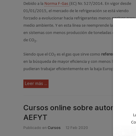
Debido a la
Norma F-Gas
(EC) Nr. 527/2014. En vigor desde
01/01/2015, el mercado de le refrigeración se está viendo
forzado a evolucionar hacia refrigerantes menos nocivos para 
medio ambiente. Y en esta línea se reemprende la investigació
en sistemas con menos producción de toneladas equivalentes
de CO
.
2
Siendo que el CO
es el gas que sirve como
referencia de unida
2
en la búsqueda de mayor eficiencia y con menos limitaciones d
pudieran trabajar eficientemente en la baja Europa.
Leer más ...
Cursos online sobre automatizac
AEFYT
L
Co
Publicado en
Cursos
12 Feb 2020