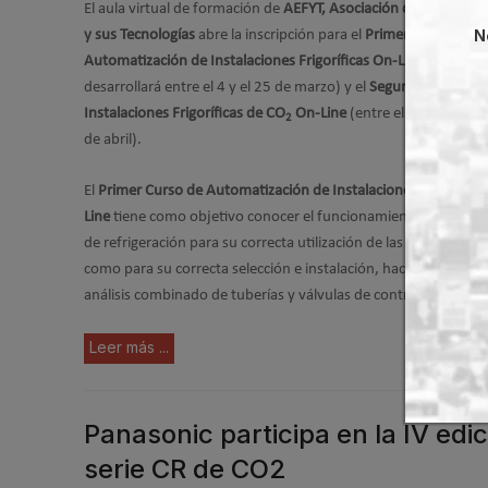
El aula virtual de formación de
AEFYT, Asociación de Empresas 
N
y sus Tecnologías
abre la inscripción para el
Primer Curso de
Automatización de Instalaciones Frigoríficas On-Line
(que se
desarrollará entre el 4 y el 25 de marzo) y el
Segundo Curso de
Instalaciones Frigoríficas de CO
On-Line
(entre el 2 de marzo y
2
de abril).
El
Primer Curso de Automatización de Instalaciones Frigorífica
Line
tiene como objetivo conocer el funcionamiento de los con
de refrigeración para su correcta utilización de las instalaciones
como para su correcta selección e instalación, haciendo hincap
análisis combinado de tuberías y válvulas de control.
Leer más ...
Panasonic participa en la IV edi
serie CR de CO2