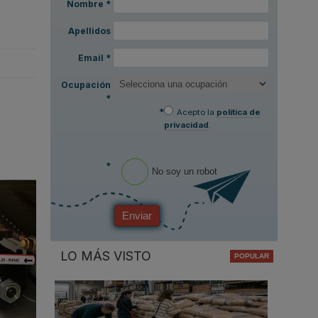
Nombre
*
Apellidos
Email
*
Ocupación
*
*
Acepto la
política de
privacidad
.
*
No soy un robot
Enviar
LO MÁS VISTO