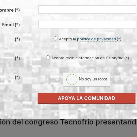
del Frío
ombre
(*)
Email
(*)
 el 27
Acepto la
política de privacidad
(*)
(*)
s On-
Acepto recibir información de Caloryfrio (*)
(*)
troles
, así
ié en el
(*)
No soy un robot
APOYA LA COMUNIDAD
ción del congreso Tecnofrío presentand