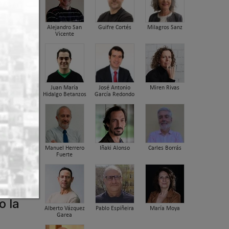
Alejandro San
Guifre Cortés
Milagros Sanz
Vicente
Juan María
José Antonio
Miren Rivas
Hidalgo Betanzos
García Redondo
Manuel Herrero
Iñaki Alonso
Carles Borrás
Fuerte
o la
Alberto Vázquez
Pablo Espiñeira
María Moya
Garea