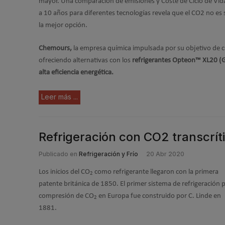
mayor. Una comparación de emisiones y Coste de Ciclo de Vid
a 10 años para diferentes tecnologías revela que el CO2 no es
la mejor opción.
Chemours,
la empresa química impulsada por su objetivo de 
ofreciendo alternativas con los
refrigerantes Opteon™ XL20 (
alta eficiencia energética.
Leer más ...
Refrigeración con CO2 transcrí
Publicado en
Refrigeración y Frío
20 Abr 2020
Los inicios del CO
como refrigerante llegaron con la primera
2
patente británica de 1850. El primer sistema de refrigeración 
compresión de CO
en Europa fue construido por C. Linde en
2
1881.