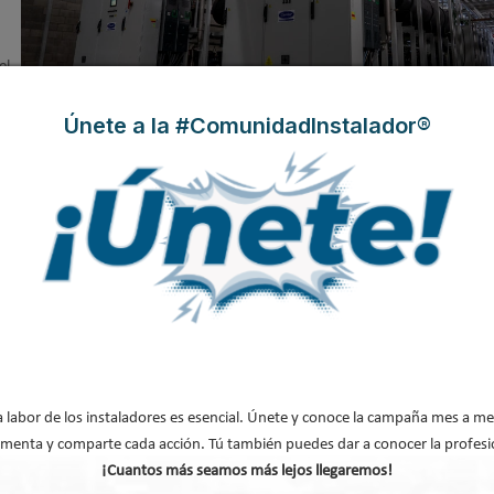
el
n
Únete a la #ComunidadInstalador®
d de equivalencia de efecto invernadero
, se empezó a trabajar con este
ref
0
ebidas a su baja temperatura critica de 31,1
C, que impedía que estos equ
ión e instalaciones frigoríficas con CO
a labor de los instaladores es esencial. Únete y conoce la campaña mes a me
menta y comparte cada acción. Tú también puedes dar a conocer la profesi
¡Cuantos más seamos más lejos llegaremos!