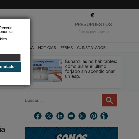
❌
PRESUPUESTOS
frecerte
ener tus
Pide tu presupuesto
kies.
CA
BAÑO Y AGUA
NOTICIAS
FERIAS
C. INSTALADOR
Buhardillas no habitables:
qué le va a
cómo aislar el último
limitado
u
forjado sin acondicionar
estión y…
un esp…
B
u
s
c
a
r
ia
.
.