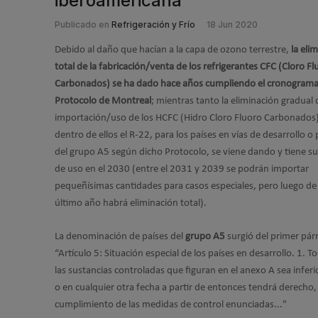
iberoamericana
Publicado en
Refrigeración y Frío
18 Jun 2020
Debido al daño que hacían a la capa de ozono terrestre,
la eli
total de la fabricación/venta de los refrigerantes CFC (Cloro Fl
Carbonados) se ha dado hace años cumpliendo el cronograma
Protocolo de Montreal
; mientras tanto la eliminación gradual 
importación/uso de los HCFC (Hidro Cloro Fluoro Carbonados)
dentro de ellos el R-22, para los países en vías de desarrollo o 
del grupo A5 según dicho Protocolo, se viene dando y tiene su
de uso en el 2030 (entre el 2031 y 2039 se podrán importar
pequeñísimas cantidades para casos especiales, pero luego de
último año habrá eliminación total).
La denominación de países del
grupo A5
surgió del primer pár
“Artículo 5: Situación especial de los países en desarrollo. 1.
las sustancias controladas que figuran en el anexo A sea inferio
o en cualquier otra fecha a partir de entonces tendrá derecho, 
cumplimiento de las medidas de control enunciadas..."