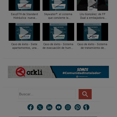
EasySTH de Standard
Skywater®: el sistema
Lilu González: de FP
Hidráulica: nueva
que convierte la
Dual a embajadora
generación en sistemas
cubierta en una
#ComunidadInstalador®
de expansión para
infraestructura activa de
| Mecatrónica Industrial
tuberías PEX
gestión del agua...
Caso de éxito - Siete
Caso de éxito - Sistema
Caso de éxito - Sistema
apartamentos, una
de evacuación de humos
de tratamiento de
decisión: instalación de
de grupos electrógenos
aguas residuales en un
ACS confortable, flexible
en una fábrica de vidrios
hotel de Málaga
y pens...
e...
B
u
s
c
a
r