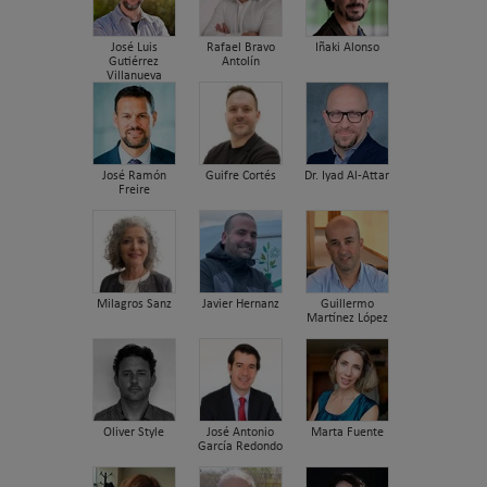
José Luis
Rafael Bravo
Iñaki Alonso
Gutiérrez
Antolín
Villanueva
José Ramón
Guifre Cortés
Dr. Iyad Al-Attar
Freire
Milagros Sanz
Javier Hernanz
Guillermo
Martínez López
Oliver Style
José Antonio
Marta Fuente
García Redondo