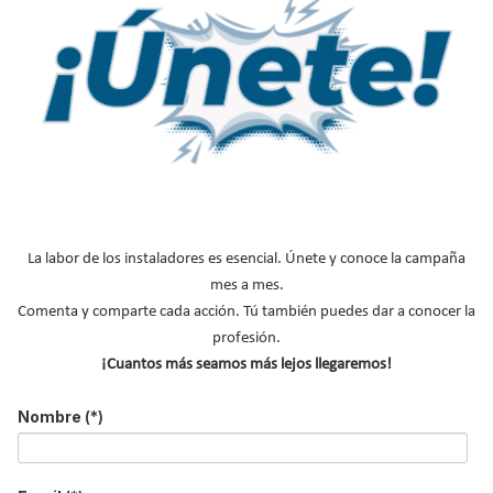
La labor de los instaladores es esencial. Únete y conoce la campaña
Resideo
, un proveedor líder mundial de soluciones de seguridad
mes a mes.
y confort para el hogar, anuncia la ampliación de su serie VC con
Comenta y comparte cada acción. Tú también puedes dar a conocer la
la introducción de la nueva válvula de zona de alto caudal
profesión.
VCZMU6000. Esta innovadora válvula de 11/4” y 3 vías, con un
¡Cuantos más seamos más lejos llegaremos!
valor de kv=11, está diseñada específicamente para aplicaciones
de calefacción y refrigeración domésticas de gran tamaño, así
Nombre
(*)
como para pequeñas aplicaciones comerciales.
Leer más ...