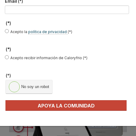
Email
(*)
Resideo simplifica la
(*)
configuración de zonificación
Acepto la
política de privacidad
(*)
inteligente con la nueva
herramienta de creación de
(*)
Acepto recibir información de Caloryfrio (*)
sistemas Honeywell Home
evohome
(*)
Publicado en
Regulación y Control
09 Jul 2024
No soy un robot
APOYA LA COMUNIDAD