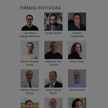
FIRMAS INVITADAS
Juan María
Gaspar Martín
Ernesto
Hidalgo Betanzos
Sanguinetti
Alberto Vázquez
Alejandro San
Miren Rivas
Garea
Vicente
Manuel Herrero
Javier García
Carles Borrás
Fuerte
Breva