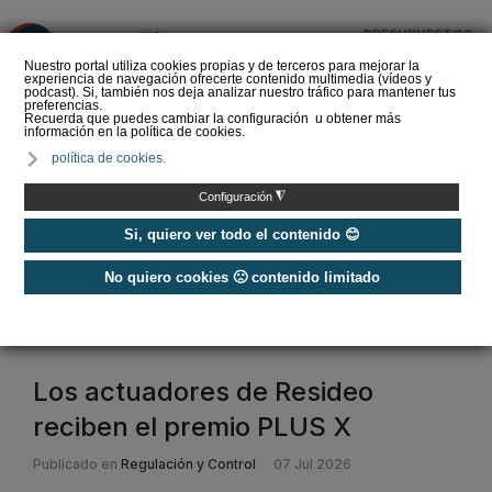
PRESUPUESTOS
❌
Nuestro portal utiliza cookies propias y de terceros para mejorar la
experiencia de navegación ofrecerte contenido multimedia (vídeos y
podcast). Si, también nos deja analizar nuestro tráfico para mantener tus
preferencias.
Recuerda que puedes cambiar la configuración u obtener más
información en la política de cookies.
La Liga de los
política de cookies.
Instaladores: Los Titanes
del Amperio (Episodio 3)
◮
Configuración
Si, quiero ver todo el contenido 😊
No quiero cookies 🙁 contenido limitado
Home
/
Etiquetas
/
resideo
resideo
Los actuadores de Resideo
reciben el premio PLUS X
Publicado en
Regulación y Control
07 Jul 2026