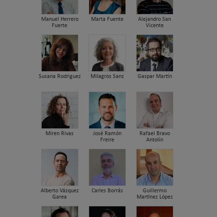
Manuel Herrero
Marta Fuente
Alejandro San
Fuerte
Vicente
Susana Rodriguez
Milagros Sanz
Gaspar Martín
Miren Rivas
José Ramón
Rafael Bravo
Freire
Antolín
Alberto Vázquez
Carles Borrás
Guillermo
Garea
Martínez López