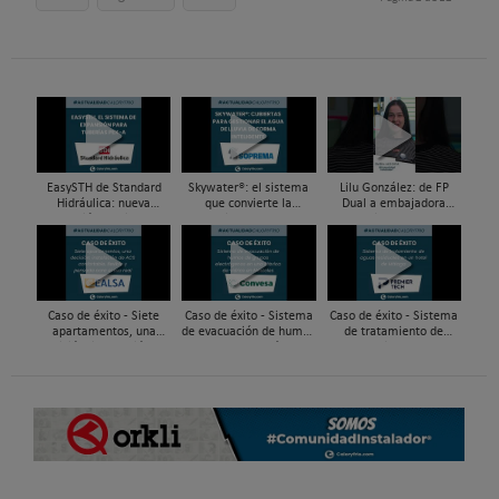
EasySTH de Standard
Skywater®: el sistema
Lilu González: de FP
Hidráulica: nueva
que convierte la
Dual a embajadora
generación en sistemas
cubierta en una
#ComunidadInstalador®
de expansión para
infraestructura activa de
| Mecatrónica Industrial
tuberías PEX
gestión del agua...
Caso de éxito - Siete
Caso de éxito - Sistema
Caso de éxito - Sistema
apartamentos, una
de evacuación de humos
de tratamiento de
decisión: instalación de
de grupos electrógenos
aguas residuales en un
ACS confortable, flexible
en una fábrica de vidrios
hotel de Málaga
y pens...
e...