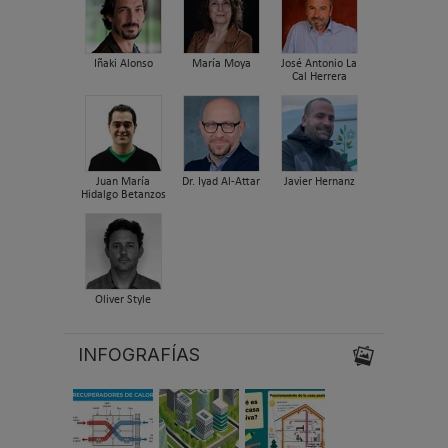
Iñaki Alonso
María Moya
José Antonio La
Cal Herrera
Juan María
Dr. Iyad Al-Attar
Javier Hernanz
Hidalgo Betanzos
Oliver Style
INFOGRAFÍAS