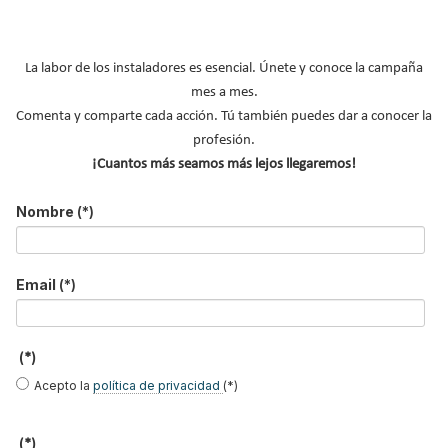
madera: beneficios, sistemas y
futuro sostenible del sector
La labor de los instaladores es esencial. Únete y conoce la campaña
mes a mes.
Publicado en
Construcción Sostenible
20 Ago 2025
Comenta y comparte cada acción. Tú también puedes dar a conocer la
profesión.
¡Cuantos más seamos más lejos llegaremos!
Nombre
(*)
Email
(*)
La madera como material constructivo ha sido utilizada desde
tiempos inmemoriales. Sin embargo, su uso fue relegado
(*)
durante la revolución industrial, en los siglos XVIII y XIX con la
Acepto la
política de privacidad
(*)
aparición del hormigón armado y el acero, que permitían
ejecutar edificios de mayor entidad, ya que facilitaba la
fabricación en serie y permitía construir estructuras de grandes
(*)