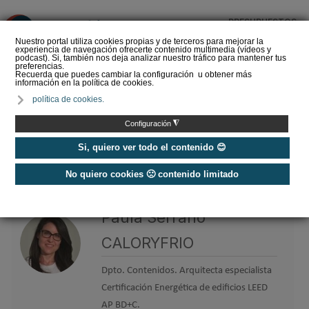
PRESUPUESTOS
❌
Nuestro portal utiliza cookies propias y de terceros para mejorar la
experiencia de navegación ofrecerte contenido multimedia (vídeos y
podcast). Si, también nos deja analizar nuestro tráfico para mantener tus
preferencias.
Recuerda que puedes cambiar la configuración u obtener más
información en la política de cookies.
La Liga de los
política de cookies.
Instaladores: Los Titanes
del Amperio (Episodio 3)
◮
Configuración
Si, quiero ver todo el contenido 😊
No quiero cookies 🙁 contenido limitado
Home
/
Etiquetas
/
Paula Serrano CALORYFRIO
Paula Serrano
CALORYFRIO
Dpto. Contenidos. Arquitecta especialista
Certificación Energética de edificios LEED
AP BD+C.