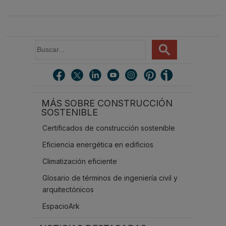
soluciones preaisladas
Escandella - Nuevo
del aire deja de ser
con el nuevo sistema
Sistema ERI, Easy Roof
invisible
ABN WATER INSU-PE
Integration
B
u
s
c
a
r
MÁS SOBRE CONSTRUCCIÓN
.
SOSTENIBLE
.
.
Certificados de construcción sostenible
Eficiencia energética en edificios
Climatización eficiente
Glosario de términos de ingeniería civil y
arquitectónicos
EspacioArk