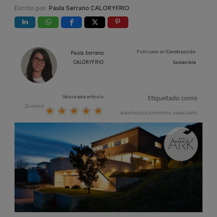
Escrito por
Paula Serrano CALORYFRIO
Publicado en
Construcción
Paula Serrano
CALORYFRIO
Sostenible
Valora este artículo
Etiquetado como
(2 votos)
arquitectura sostenible,
espacioark,