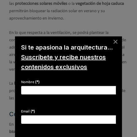
las
protecciones solares móviles
o la
vegetación de hoja caduca
permitirán bloquear la radiación solar en verano y su
aprovechamiento en invierno.
En lo que respecta a la ventilación, se podrá plantear la
×
construcción de
conductos enterrados
para atemperar el aire de
Si te apasiona la arquitectura...
admisión. Será interesante también la
recuperación de calor
del
aire de extracción para reducir pérdidas energéticas asociadas a
Suscríbete y recibe nuestros
la ventilación. La
ventilación cruzada
ayudará a disipar el calor en
contenidos exclusivos
verano.
Nombre
(*)
La
bomba de calor geotérmica o la captación solar
para la
producción de agua caliente sanitaria permitirá la integración de
las energías renovables en el edificio.
Email
(*)
Conclusiones
En un contexto de emergencia climática, la
arquitectura
bioclimática
tiene aún más valor, en línea con los objetivos de