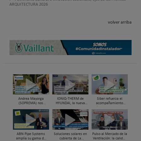
ARQUITECTURA 2026
volver arriba
Andrea Mayorga
IONIQ-THERM de
Siber refuerza el
(SOPREMA) nos
HYUNDAI, la nueva
acompañamiento
presenta Skywater®, la
aerotermia capaz de
técnico en obra y el
cubierta azul-verde
funcionar hasta en un
soporte al instalador
98% con energía solar
con Global Services
ABN Pipe Systems
Soluciones solares en
Pulso al Mercado de la
amplía su gama de
cubierta de La
Ventilación: la calidad