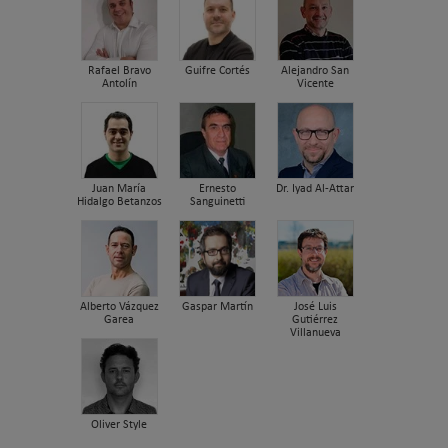
Rafael Bravo
Guifre Cortés
Alejandro San
Antolín
Vicente
Juan María
Ernesto
Dr. Iyad Al-Attar
Hidalgo Betanzos
Sanguinetti
Alberto Vázquez
Gaspar Martín
José Luis
Garea
Gutiérrez
Villanueva
Oliver Style