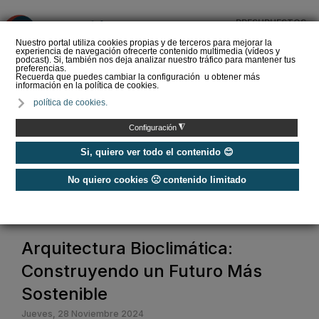
PRESUPUESTOS
❌
Nuestro portal utiliza cookies propias y de terceros para mejorar la
experiencia de navegación ofrecerte contenido multimedia (vídeos y
podcast). Si, también nos deja analizar nuestro tráfico para mantener tus
preferencias.
Recuerda que puedes cambiar la configuración u obtener más
información en la política de cookies.
Ventanas correderas o
política de cookies.
abatibles: la decisión que
influye en el aislamiento
◮
Configuración
de un…
Si, quiero ver todo el contenido 😊
No quiero cookies 🙁 contenido limitado
Home
/
Construcción Sostenible
/
Arquitectura Bioclimática: Construyendo un Futuro Más Sostenible
Arquitectura Bioclimática:
Construyendo un Futuro Más
Sostenible
Jueves, 28 Noviembre 2024