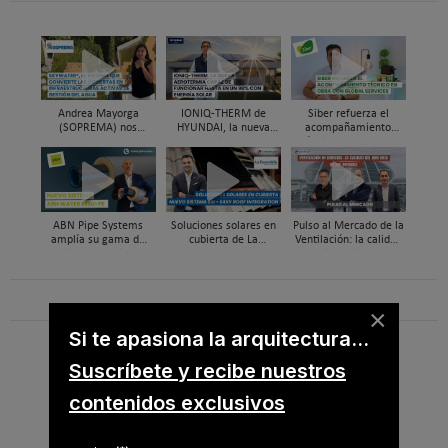
Andrea Mayorga
IONIQ-THERM de
Siber refuerza el
(SOPREMA) nos
HYUNDAI, la nueva
acompañamiento
presenta Skywater®, la
aerotermia capaz de
técnico en obra y el
cubierta azul-verde
funcionar hasta en un
soporte al instalador
98% con energía solar
con Global Services
ABN Pipe Systems
Soluciones solares en
Pulso al Mercado de la
amplía su gama de
cubierta de La
Ventilación: la calidad
soluciones preaisladas
Escandella - Nuevo
del aire deja de ser
con el nuevo sistema
Sistema ERI, Easy Roof
invisible
ABN WATER INSU-PE
Integration
×
Si te apasiona la arquitectura...
B
u
Suscríbete y recibe nuestros
s
c
contenidos exclusivos
a
r