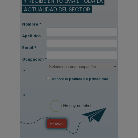
Y RECIBE EN TU EMAIL TODA LA
ACTUALIDAD DEL SECTOR
Nombre
*
Apellidos
Email
*
Ocupación
*
*
Acepto la
política de privacidad
.
*
No soy un robot
Enviar