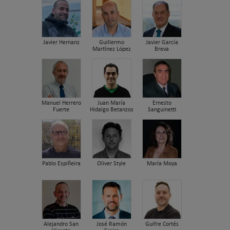
Javier Hernanz
Guillermo
Javier García
Martínez López
Breva
Manuel Herrero
Juan María
Ernesto
Fuerte
Hidalgo Betanzos
Sanguinetti
Pablo Espiñeira
Oliver Style
María Moya
Alejandro San
José Ramón
Guifre Cortés