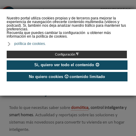
PRESUPUESTOS
❌
Nuestro portal utiliza cookies propias y de terceros para mejorar la
experiencia de navegación ofrecerte contenido multimedia (vídeos y
podcast). Si, también nos deja analizar nuestro tráfico para mantener tus
preferencias.
Recuerda que puedes cambiar la configuración u obtener más
información en la política de cookies.
Barcelona, Capital
política de cookies.
Mundial de la
Arquitectura 2026:
◮
Configuración
Homenaje a la
arquitectura d…
Si, quiero ver todo el contenido 😊
No quiero cookies 🙁 contenido limitado
Home
/
Construcción Sostenible
/
Domótica y Smart Home
Domótica y Smart Home
Todo lo que necesitas saber sobre
domótica
, control inteligente y
smart homes
. Actualidad y reportajes sobre las soluciones y
sistemas más novedosos para convertir tu vivienda en un hogar
inteligente.