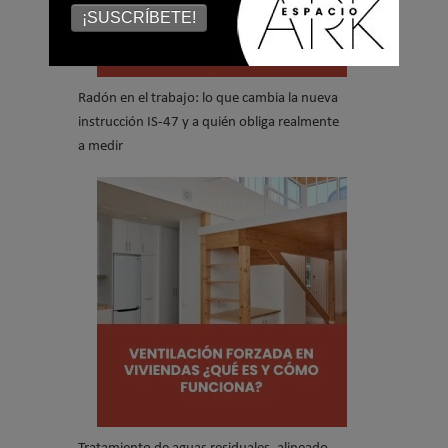
¡SUSCRÍBETE!
Radón en el trabajo: lo que cambia la nueva
instrucción IS-47 y a quién obliga realmente
a medir