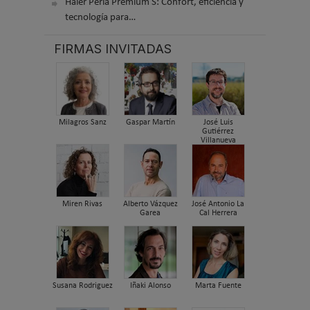
Haier Perla Premium S: Confort, eficiencia y
tecnología para…
FIRMAS INVITADAS
Milagros Sanz
Gaspar Martín
José Luis
Gutiérrez
Villanueva
Miren Rivas
Alberto Vázquez
José Antonio La
Garea
Cal Herrera
Susana Rodriguez
Iñaki Alonso
Marta Fuente